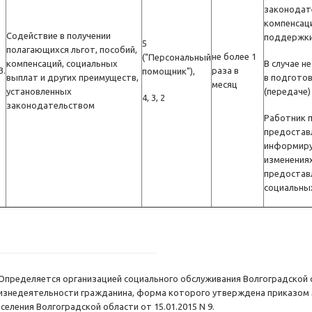
законодате
компенсаци
Содействие в получении
поддержки
5
полагающихся льгот, пособий,
не более 1
("Персональный
компенсаций, социальных
В случае 
3.
раза в
помощник"),
выплат и других преимуществ,
в подготов
месяц
установленных
(передаче)
4, 3, 2
законодательством
Работник п
предостав
информируе
изменения
предоставл
социальны
 Определяется организацией социального обслуживания Волгоградской 
изнедеятельности гражданина, форма которого утверждена приказом 
селения Волгоградской области от 15.01.2015 N 9.