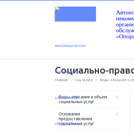
Автон
некомм
орган
обслу
«Опор
Социально-прав
Главная
Соц. услуги
Виды, описание и о
Виды, описание и объем
социальных услуг
Основания
предоставления
социальных услуг