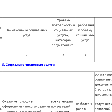
Уровень
потребности в
Требования
N
Наименование социальных
социальных
к объему
услуг
услугах,
социальных
/п
категории
услуг
получателей*
1
2
3
4
5. Социально-правовые услуги
услуга нап
социальных
документо
(паспорта,
дающих пра
Оказание помощи в
все категории
не более 1
Услуга вкл
оформлении и восстановлении
получателей
1.
раза в
заявлений,
документов получателей
социальных