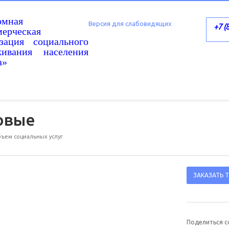
омная
Версия для слабовидящих
+7 (
ерческая
изация социального
живания населения
а»
овые
бъем социальных услуг
ЗАКАЗАТЬ 
Поделиться с