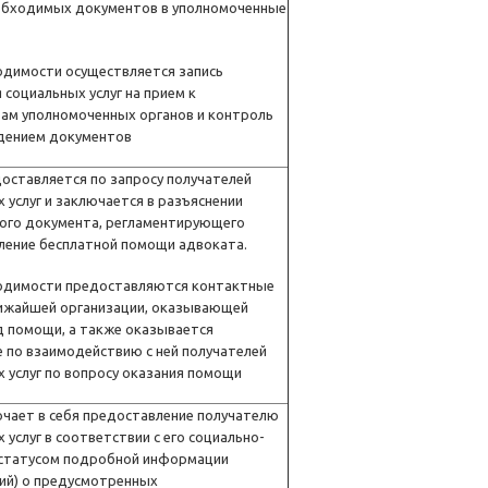
обходимых документов в уполномоченные
одимости осуществляется запись
 социальных услуг на прием к
там уполномоченных органов и контроль
дением документов
доставляется по запросу получателей
 услуг и заключается в разъяснении
ого документа, регламентирующего
ление бесплатной помощи адвоката.
одимости предоставляются контактные
ижайшей организации, оказывающей
д помощи, а также оказывается
 по взаимодействию с ней получателей
 услуг по вопросу оказания помощи
ючает в себя предоставление получателю
 услуг в соответствии с его социально-
статусом подробной информации
ний) о предусмотренных