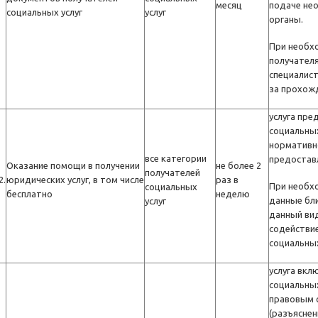
месяц
подаче не
социальных услуг
услуг
органы.
При необх
получателя
специалис
за прохож
услуга пре
социальных
нормативн
все категории
предостав
Оказание помощи в получении
не более 2
получателей
2.
юридических услуг, в том числе
раз в
При необх
социальных
бесплатно
неделю
данные бл
услуг
данный ви
содействие
социальных
услуга вкл
социальных
правовым 
(разъясне