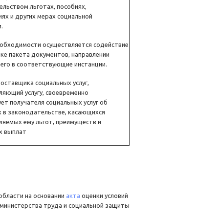
льством льготах, пособиях,
ях и других мерах социальной
.
необходимости осуществляется содействие
ке пакета документов, направлении
 его в соответствующие инстанции.
оставщика социальных услуг,
ляющий услугу, своевременно
т получателя социальных услуг об
х в законодательстве, касающихся
яемых ему льгот, преимуществ и
х выплат
области на основании
акта
оценки условий
министерства труда и социальной защиты