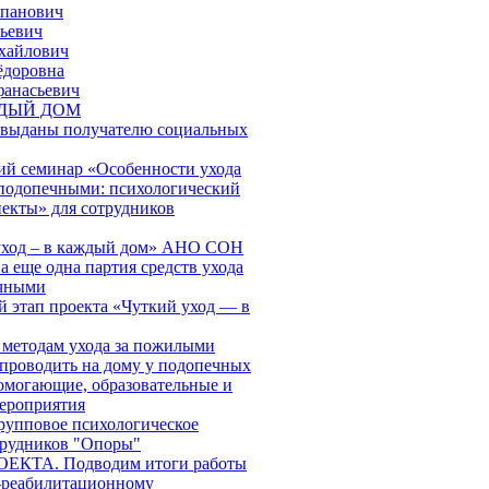
епанович
ьевич
хайлович
ёдоровна
фанасьевич
ЖДЫЙ ДОМ
 выданы получателю социальных
й семинар «Особенности ухода
подопечными: психологический
пекты» для сотрудников
 уход – в каждый дом» АНО СОН
 еще одна партия средств ухода
ечными
й этап проекта «Чуткий уход — в
 методам ухода за пожилыми
проводить на дому у подопечных
могающие, образовательные и
ероприятия
групповое психологическое
трудников "Опоры"
КТА. Подводим итоги работы
-реабилитационному