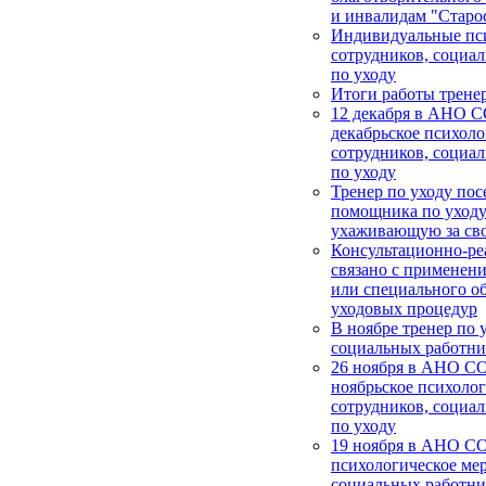
и инвалидам "Старос
Индивидуальные пси
сотрудников, социа
по уходу
Итоги работы тренер
12 декабря в АНО 
декабрьское психоло
сотрудников, социа
по уходу
Тренер по уходу пос
помощника по уходу
ухаживающую за св
Консультационно-ре
связано с применен
или специального о
уходовых процедур
В ноябре тренер по 
социальных работни
26 ноября в АНО СО
ноябрьское психолог
сотрудников, социа
по уходу
19 ноября в АНО С
психологическое мер
социальных работни