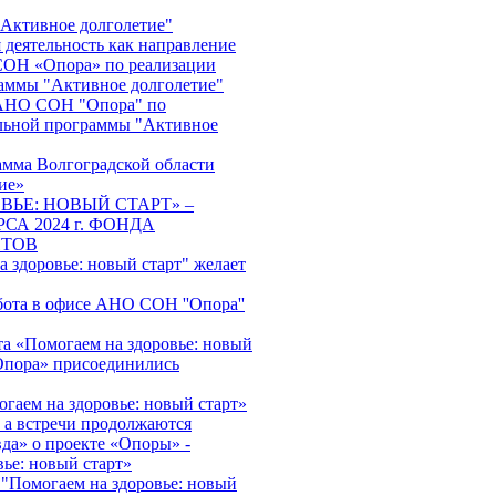
"Активное долголетие"
 деятельность как направление
ОН «Опора» по реализации
аммы "Активное долголетие"
АНО СОН "Опора" по
льной программы "Активное
амма Волгоградской области
ие»
ВЬЕ: НОВЫЙ СТАРТ» –
СА 2024 г. ФОНДА
НТОВ
 здоровье: новый старт" желает
бота в офисе АНО СОН ''Опора''
та «Помогаем на здоровье: новый
пора» присоединились
гаем на здоровье: новый старт»
, а встречи продолжаются
да» о проекте «Опоры» -
ье: новый старт»
 "Помогаем на здоровье: новый