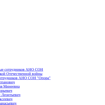
ные сотрудников АНО СОН
икой Отечественной войны
сотрудников АНО СОН "Опора"
епанович
ия Минеевна
орьевич
 Леонтьевич
ксеевич
анасьевич