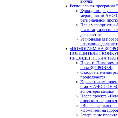
внучки
Региональная программа 
Культурно-досуговая
мероприятий АНО С
региональной прогр
План мероприятий 
реализации региона
долголетие"
Региональная прогр
«Активное долголет
«ПОМОГАЕМ НА ЗДОРО
ПОБЕДИТЕЛЬ 1 КОНКУР
ПРЕЗИДЕНТСКИХ ГРА
Проект "Помогаем на
всем ЗДОРОВЬЯ!
Оздоровительная ра
продолжается
К участникам проек
старт» АНО СОН «О
волонтеры-медики
После проекта «Помо
- проект завершился
«Волгоградская прав
«Помогаем на здоров
Завершение проекта