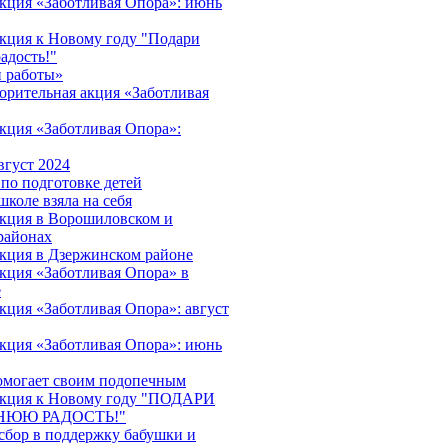
акция «Заботливая Опора»: июнь
акция к Новому году "Подари
адость!"
 работы»
орительная акция «Заботливая
акция «Заботливая Опора»:
вгуст 2024
 по подготовке детей
школе взяла на себя
акция в Ворошиловском и
районах
акция в Дзержинском районе
акция «Заботливая Опора» в
е
кция «Заботливая Опора»: август
акция «Заботливая Опора»: июнь
омогает своим подопечным
 акция к Новому году "ПОДАРИ
НЮЮ РАДОСТЬ!"
сбор в поддержку бабушки и