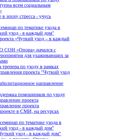
тупна всем социальным
»
в эпоху стресса - учусь
еминар по тематике ухода в
кий уход - в каждый дом''
роекта «Чуткий уход – в каждый
О СОН «Опора» начался с
ероприятия для ухаживающих за
ыми
 тренера по уходу в рамках
правления проекта "Чуткий уход
абилитационное направление
ддержка помощников по уходу
правление проекта
правление проекта
роекте в СМИ, на ресурсах
еминар по тематике ухода в
кий уход - в каждый дом''
Чуткий уход - в каждый дом"