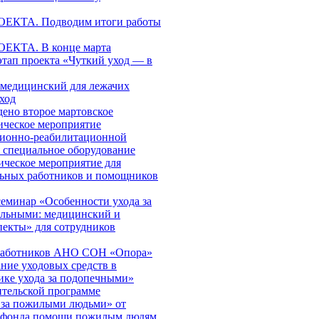
КТА. Подводим итоги работы
КТА. В конце марта
этап проекта «Чуткий уход — в
медицинский для лежачих
ход
дено второе мартовское
ическое мероприятие
ционно-реабилитационной
я специальное оборудование
ическое мероприятие для
льных работников и помощников
еминар «Особенности ухода за
ольными: медицинский и
пекты» для сотрудников
работников АНО СОН «Опора»
ние уходовых средств в
ике ухода за подопечными»
ительской программе
 за пожилыми людьми» от
о фонда помощи пожилым людям