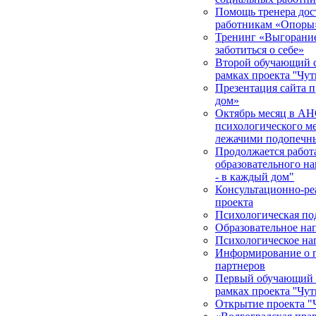
Помощь тренера дос
работникам «Опоры
Тренинг «Выгорание 
заботиться о себе»
Второй обучающий с
рамках проекта ''Чут
Презентация сайта п
дом»
Октябрь месяц в АН
психологического м
лежачими подопечн
Продолжается работа
образовательного на
- в каждый дом"
Консультационно-ре
проекта
Психологическая по
Образовательное на
Психологическое на
Информирование о п
партнеров
Первый обучающий с
рамках проекта ''Чут
Открытие проекта "