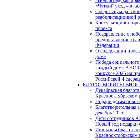
«Волгоградская прав
«Чуткий уход – в к
Средства ухода в ко
реабилитационной р
Консультационно-ре
проекта
Поздравление с побе
предоставление гра
Федерации
О содержании проек
дом»
Победа социального 
каждый дом» АНО С
конкурсе 2025 на пр
Российской Федера
БЛАГОТВОРИТЕЛЬНОС
Декабрьская благот
Краснооктябрьском 
Подари детям новог
Благотворительная 
декабрь 2025
Дети сотрудников 
Новый год подарки 
Июньская благотвор
Краснооктябрьском 