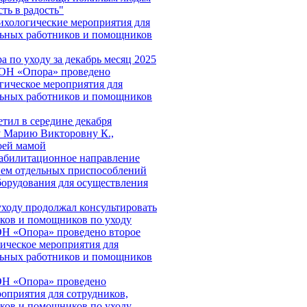
ть в радость"
хологические мероприятия для
льных работников и помощников
а по уходу за декабрь месяц 2025
СОН «Опора» проведено
гическое мероприятия для
льных работников и помощников
етил в середине декабря
 Марию Викторовну К.,
оей мамой
абилитационное направление
ием отдельных приспособлений
борудования для осуществления
уходу продолжал консультировать
ков и помощников по уходу
Н «Опора» проведено второе
ическое мероприятия для
льных работников и помощников
ОН «Опора» проведено
оприятия для сотрудников,
ков и помощников по уходу