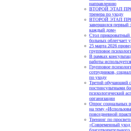
направлению
ВТОРОЙ ЭТАП ПРОЕ
тренера по уходу
ВТОРОЙ ЭТАП ПРОЕ
завершился первый 
каждый дом»
Стол прикроватный 
больных облегчает у
25 марта 2026 прове
групповое психолог
В рамках консульта
работы используетс
Групповое психолог
сотрудников, социа
по уходу
Третий обучающий с
постинсультными б
психологический ас
организации
Опрос социальных 
на тему «Использова
повседневной практ
Тренинг по просвет
«Современный уход
благотворительног