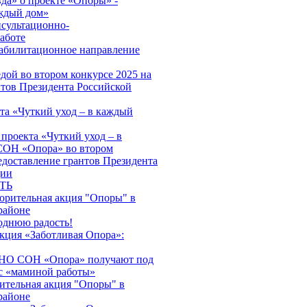
да» о проекте «Опоры» -
аждый дом»
нсультационно-
аботе
абилитационное направление
дой во втором конкурсе 2025 на
нтов Президента Российской
та «Чуткий уход – в каждый
проекта «Чуткий уход – в
ОН «Опора» во втором
едоставление грантов Президента
ции
ТЬ
ворительная акция "Опоры" в
районе
однюю радость!
акция «Заботливая Опора»:
АНО СОН «Опора» получают под
с «маминой работы»
ительная акция "Опоры" в
районе