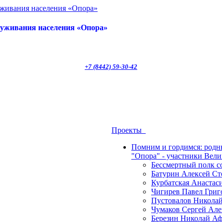
луживания населения «Опора»
+7 (8442) 59-30-42
Проекты
Помним и гордимся: род
"Опора" - участники Вел
Бессмертный полк 
Батурин Алексей Ст
Курбатская Анастас
Чигирев Павел Григ
Пустовалов Николай
Чумаков Сергей Але
Березин Николай Аф