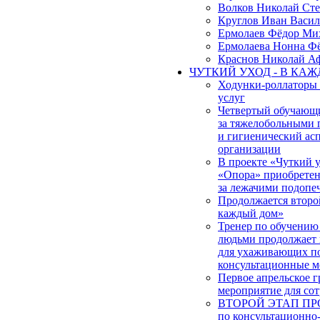
Волков Николай Ст
Круглов Иван Васил
Ермолаев Фёдор Ми
Ермолаева Нонна Ф
Краснов Николай А
ЧУТКИЙ УХОД - В КА
Ходунки-роллаторы
услуг
Четвертый обучающи
за тяжелобольными 
и гигиенический ас
организации
В проекте «Чуткий
«Опора» приобретена
за лежачими подоп
Продолжается второ
каждый дом»
Тренер по обучению
людьми продолжает 
для ухаживающих по
консультационные м
Первое апрельское 
мероприятие для со
ВТОРОЙ ЭТАП ПРОЕ
по консультационно