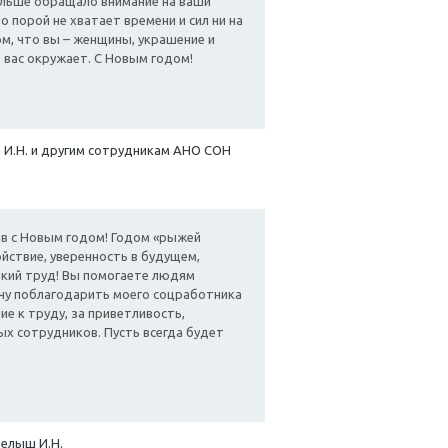
ольше обращало внимание на ваши
о порой не хватает времени и сил ни на
ом, что вы – женщины, украшение и
 вас окружает. С Новым годом!
 И.Н. и другим сотрудникам АНО СОН
в с Новым годом! Годом «рыжей
ойствие, уверенность в будущем,
ликий труд! Вы помогаете людям
очу поблагодарить моего соцработника
е к труду, за приветливость,
ых сотрудников. Пусть всегда будет
пелыш И.Н.