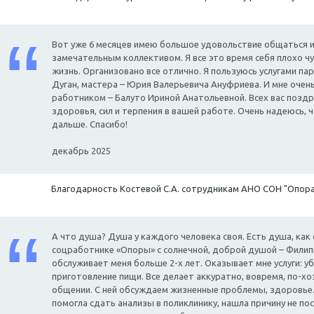
Вот уже 6 месяцев имею большое удовольствие общаться и
замечательным коллективом. Я все это время себя плохо ч
жизнь. Организовано все отлично. Я пользуюсь услугами 
Дуган, мастера – Юрия Валерьевича Ануфриева. И мне оче
работником – Балуто Ириной Анатольевной. Всех вас поздр
здоровья, сил и терпения в вашей работе. Очень надеюсь, 
дальше. Спасибо!
декабрь 2025
Благодарность Костевой С.А. сотрудникам АНО СОН "Опор
А что душа? Душа у каждого человека своя. Есть душа, как
соцработнике «Опоры» с солнечной, доброй душой – Фили
обслуживает меня больше 2-х лет. Оказывает мне услуги: 
приготовление пищи. Все делает аккуратно, вовремя, по-хо
общении. С ней обсуждаем жизненные проблемы, здоровье
помогла сдать анализы в поликлинику, нашла причину не по