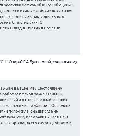
и заслуживают самой высокой оценки.
годарности и самые добрые пожелания
ное отношение к нам социального
вья и благополучия. С
Ирина Владимировна и Боровик
СОН "Опора" Г.А.Булгаковой, социальному
зать Вам и Вашему вышестоящему
ве работает такой замечательный
совестный и ответственный человек.
тям, очень чисто убирает. Она очень
у ни попросила, она никогда не
 случаем, хочу поздравить Вас и Ваш
го здоровья, всего самого доброго и