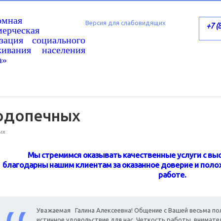
омная
Версия для слабовидящих
+7 (
ерческая
изация социального
живания населения
а»
одопечных
ых
Мы стремимся оказывать качественные услуги с вы
благодарны нашим клиентам за оказанное доверие и пол
работе.
Уважаемая Галина Алексеевна! Общение с Вашей весьма по
истинное удовольствие для нас. Четкость работы, внимат