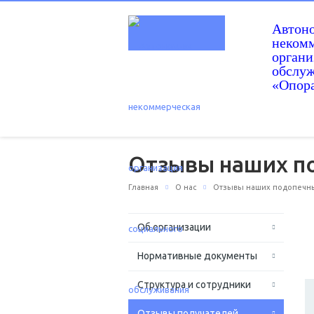
Автон
некомм
орган
обслу
«Опор
Отзывы наших п
Главная
О нас
Отзывы наших подопечн
Об организации
Нормативные документы
Структура и сотрудники
Отзывы получателей