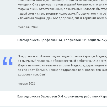
женщину. Она заряжает такой энергией больного, что ему х
Марина очень ответственный, отзывчивый человек, быстро
нашей семьи стала родным человеком. Прошу отметить ее 
к пожилым людям. Дай Бог здоровья, сил и терпения всем 
февраль 2026
Благодарность Ерофеева П.М., Ерофеевой Л.И. социальному
Поздравляю с Новым годом соцработника Каращук Надежд
отзывчивый человек, добросовестный работник. Она всегд
Дарит нам положительные эмоции. Надюша, дари людям теп
во сто крат больше. Также поздравляю весь коллектив «Оп
здоровья и любви!
январь 2026
Благодарность Березовой О.И. социальному работнику Кара