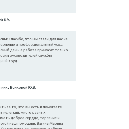
й Е.А.
ы! Спасибо, что Вы стали для нас не
терпение и профессиональный уход
асный день, а работа приносит только
росим руководителей службы
ный труд.
тнику Волковой Ю.В.
ть за то, что вы есть и помогаете
ь нелегкий, много разных
меть доброе сердце, терпение и
рогой наш помощник Вагина Марина
. Он так ждет эту светлую, добрую