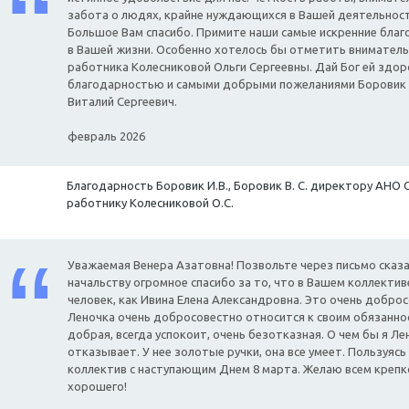
забота о людях, крайне нуждающихся в Вашей деятельност
Большое Вам спасибо. Примите наши самые искренние бла
в Вашей жизни. Особенно хотелось бы отметить вниматель
работника Колесниковой Ольги Сергеевны. Дай Бог ей здоро
благодарностью и самыми добрыми пожеланиями Боровик 
Виталий Сергеевич.
февраль 2026
Благодарность Боровик И.В., Боровик В. С. директору АНО 
работнику Колесниковой О.С.
Уважаемая Венера Азатовна! Позвольте через письмо ска
начальству огромное спасибо за то, что в Вашем коллекти
человек, как Ивина Елена Александровна. Это очень добро
Леночка очень добросовестно относится к своим обязаннос
добрая, всегда успокоит, очень безотказная. О чем бы я Лен
отказывает. У нее золотые ручки, она все умеет. Пользуясь
коллектив с наступающим Днем 8 марта. Желаю всем крепко
хорошего!