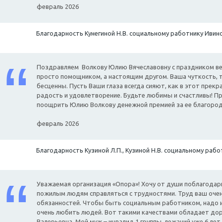
февраль 2026
Благодарность Кунегиной Н.В. социальному работнику Ивино
Поздравляем Волкову Юлию Вячеславовну с праздником весн
просто помощником, а настоящим другом. Ваша чуткость, 
бесценны. Пусть Ваши глаза всегда сияют, как в этот прекр
радость и удовлетворение. Будьте любимы и счастливы! П
поощрить Юлию Волкову денежной премией за ее благород
февраль 2026
Благодарность Кузиной Л.П., Кузиной Н.В. социальному рабо
Уважаемая организация «Опора»! Хочу от души поблагодари
пожилым людям справляться с трудностями. Труд ваш очен
обязанностей. Чтобы быть социальным работником, надо и
очень любить людей. Вот такими качествами обладает до
Валерьевна. Мой муж – инвалид 1 группы, лежачий уже 6 лет