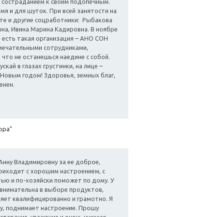
 и состраданием к своим подопечным.
мя и для шуток. При всей занятости на
оте и другие соцработники: Рыбакова
на, Ивина Марина Кадировна. В ноябре
о есть такая организация – АНО СОН
амечательными сотрудниками,
 что не останешься наедине с собой.
кай в глазах грустинки, на лице –
с Новым годом! Здоровья, земных благ,
енен.
ора"
нну Владимировну за ее доброе,
приходит с хорошим настроением, с
тью и по-хозяйски поможет по дому. У
а внимательна в выборе продуктов,
няет квалифицированно и грамотно. Я
у, поднимает настроение. Прошу