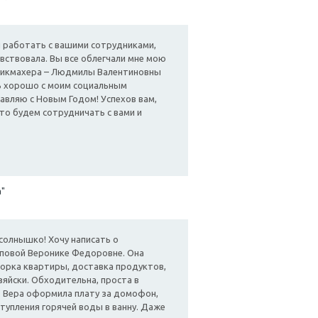
 работать с вашими сотрудниками,
увствовала. Вы все облегчали мне мою
парикмахера – Людмилы Валентиновны
нь хорошо с моим социальным
авляю с Новым Годом! Успехов вам,
что будем сотрудничать с вами и
а"
 солнышко! Хочу написать о
пповой Веронике Федоровне. Она
уборка квартиры, доставка продуктов,
зяйски. Обходительна, проста в
. Вера оформила плату за домофон,
ступления горячей воды в ванну. Даже