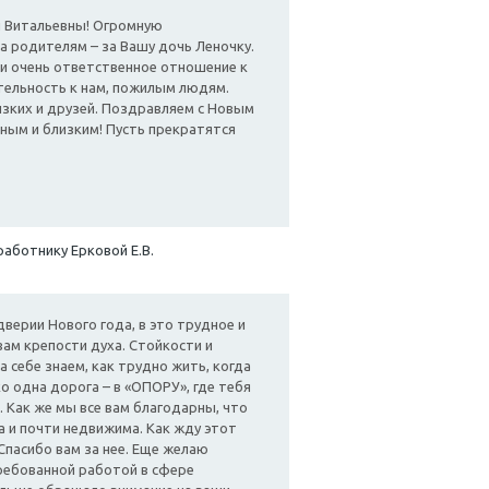
ы Витальевны! Огромную
а родителям – за Вашу дочь Леночку.
 и очень ответственное отношение к
ательность к нам, пожилым людям.
близких и друзей. Поздравляем с Новым
дным и близким! Пусть прекратятся
работнику Ерковой Е.В.
ерии Нового года, в это трудное и
вам крепости духа. Стойкости и
а себе знаем, как трудно жить, когда
ко одна дорога – в «ОПОРУ», где тебя
 Как же мы все вам благодарны, что
ока и почти недвижима. Как жду этот
Спасибо вам за нее. Еще желаю
ребованной работой в сфере