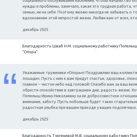
социального обслуживания населения, чтобы начальство б
нужды и проблемы, замечало, какая это трудная работа, чт
семью, ни на себя. Поэтому желаю никогда не забывать о т
вдохновение этой непростой жизни. Любви вам от всех, кто
декабрь 2025
Благодарность Шваб Н.М. социальному работнику Попелыш
"Опора"
Уважаемые труженики «Опоры»! Поздравляю ваш коллекти
лошади». Пусть с ним к вам придут счастье, здоровье, спок
главное – чистое небо над головой! Спасибо вам за ваш ве
обрести спокойствие в завтрашнем дне, радость жизни. Х
Попелыш Ирину Николаевну за ее добросовестное отношени
внимание, заботу. Пусть побольше будет таких старательн
радостная улыбка при вашем приходе у ваших подопечных.
декабрь 2025
Благодарность Тургеневой М.В. социальному работнику По