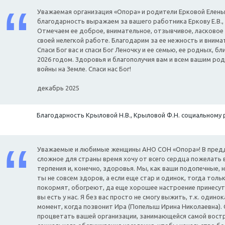
Уважаемая организация «Опора» и родители Ерковой Елен
благодарность выражаем за вашего работника Еркову Е.В., 
Отмечаем ее доброе, внимательное, отзывчивое, ласковое
своей нелегкой работе. Благодарим за ее нежность и вним
Спаси Бог вас и спаси Бог Леночку и ее семью, ее родных, 
2026 годом. Здоровья и благополучия вам и всем вашим ро
войны на Земле. Спаси нас Бог!
декабрь 2025
Благодарность Крыловой Н.В., Крыловой Ф.Н. социальному 
Уважаемые и любимые женщины АНО СОН «Опора»! В преддв
сложное для страны время хочу от всего сердца пожелать 
терпения и, конечно, здоровья. Мы, как ваши подопечные, н
ты не совсем здоров, а если еще стар и одинок, тогда толь
покормят, обогреют, да еще хорошее настроение принесут.
вы есть у нас. Я без вас просто не смогу выжить, т.к. один
момент, когда позвонит Ира (Попелыш Ирина Николаевна). 
процветать вашей организации, занимающейся самой вост