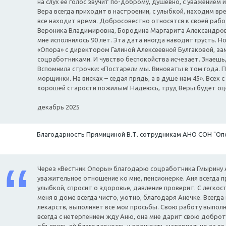
на слух ее голос звучит по-доброму, душевно, с уважением
Вера всегда приходит в настроении, с улыбкой, находим вре
все находит время. Добросовестно относятся к своей раб
Вероника Владимировна, Бородина Маргарита Александров
мне исполнилось 90 лет. Эта дата иногда наводит грусть. Н
«Опора» с директором Галиной Алексеевной Булгаковой, з
соцработниками. И чувство беспокойства исчезает. Знаешь,
Вспомнила строчки: «Постарели мы. Виноваты в том года. Пус
морщинки. На висках – седая прядь, а в душе нам 45». Всех 
хорошей старости пожилым! Надеюсь, труд Веры будет оц
декабрь 2025
Благодарность Прямициной В.Т. сотрудникам АНО СОН "Оп
Через «Вестник Опоры» благодарю соцработника Гмырину А
уважительное отношение ко мне, пенсионерке. Аня всегда 
улыбкой, спросит о здоровье, давление проверит. С легкос
меня в доме всегда чисто, уютно, благодаря Анечке. Всегд
лекарств, выполняет все мои просьбы. Свою работу выпол
всегда с нетерпением жду Аню, она мне дарит свою доброт