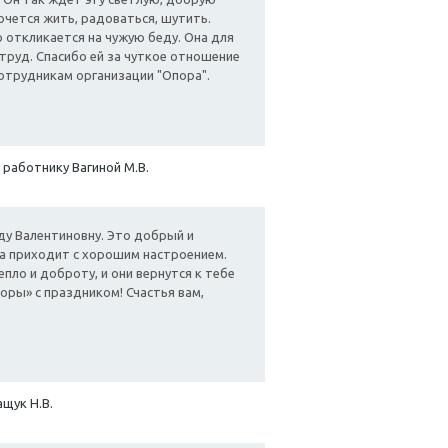
очется жить, радоваться, шутить.
 откликается на чужую беду. Она для
труд. Спасибо ей за чуткое отношение
сотрудникам организации "Опора".
 работнику Вагиной М.В.
у Валентиновну. Это добрый и
а приходит с хорошим настроением.
ло и доброту, и они вернутся к тебе
оры» с праздником! Счастья вам,
щук Н.В.