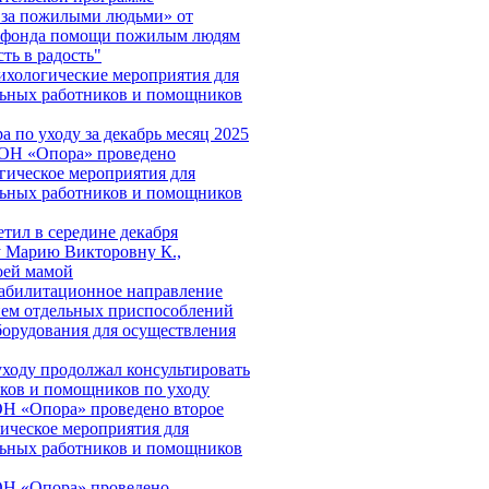
 за пожилыми людьми» от
о фонда помощи пожилым людям
ть в радость"
хологические мероприятия для
льных работников и помощников
а по уходу за декабрь месяц 2025
СОН «Опора» проведено
гическое мероприятия для
льных работников и помощников
етил в середине декабря
 Марию Викторовну К.,
оей мамой
абилитационное направление
ием отдельных приспособлений
борудования для осуществления
уходу продолжал консультировать
ков и помощников по уходу
Н «Опора» проведено второе
ическое мероприятия для
льных работников и помощников
ОН «Опора» проведено