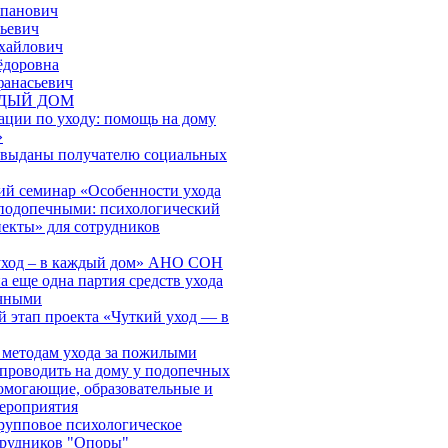
епанович
ьевич
хайлович
ёдоровна
фанасьевич
ЖДЫЙ ДОМ
ации по уходу: помощь на дому
»
 выданы получателю социальных
й семинар «Особенности ухода
подопечными: психологический
пекты» для сотрудников
 уход – в каждый дом» АНО СОН
 еще одна партия средств ухода
ечными
й этап проекта «Чуткий уход — в
 методам ухода за пожилыми
проводить на дому у подопечных
могающие, образовательные и
ероприятия
групповое психологическое
трудников "Опоры"