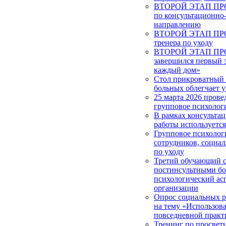
ВТОРОЙ ЭТАП ПРОЕ
по консультационно
направлению
ВТОРОЙ ЭТАП ПРОЕ
тренера по уходу
ВТОРОЙ ЭТАП ПРОЕ
завершился первый 
каждый дом»
Стол прикроватный 
больных облегчает у
25 марта 2026 прове
групповое психолог
В рамках консульта
работы используетс
Групповое психолог
сотрудников, социа
по уходу
Третий обучающий с
постинсультными б
психологический ас
организации
Опрос социальных 
на тему «Использова
повседневной практ
Тренинг по просвет