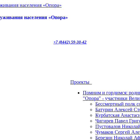
луживания населения «Опора»
+7 (8442) 59-30-42
Проекты
Помним и гордимся: род
"Опора" - участники Вел
Бессмертный полк 
Батурин Алексей Ст
Курбатская Анастас
Чигирев Павел Григ
Пустовалов Николай
Чумаков Сергей Але
Березин Николай Аф