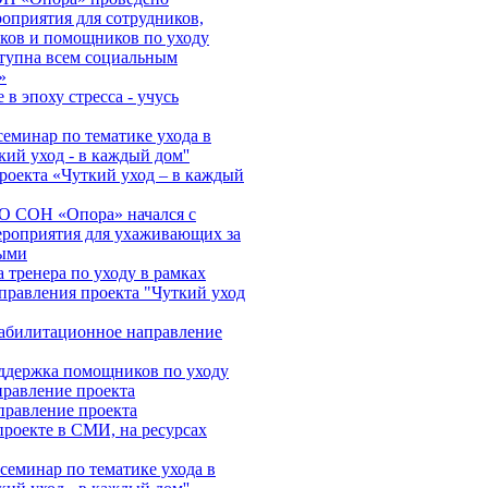
оприятия для сотрудников,
ков и помощников по уходу
тупна всем социальным
»
в эпоху стресса - учусь
еминар по тематике ухода в
кий уход - в каждый дом''
роекта «Чуткий уход – в каждый
О СОН «Опора» начался с
ероприятия для ухаживающих за
ыми
 тренера по уходу в рамках
правления проекта "Чуткий уход
абилитационное направление
ддержка помощников по уходу
правление проекта
правление проекта
роекте в СМИ, на ресурсах
еминар по тематике ухода в