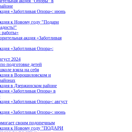
ительная акция "Опоры" в
районе
акция «Заботливая Опора»: июнь
акция к Новому году "Подари
адость!"
 работы»
орительная акция «Заботливая
акция «Заботливая Опора»:
вгуст 2024
 по подготовке детей
школе взяла на себя
акция в Ворошиловском и
районах
акция в Дзержинском районе
акция «Заботливая Опора» в
е
кция «Заботливая Опора»: август
акция «Заботливая Опора»: июнь
омогает своим подопечным
 акция к Новому году "ПОДАРИ