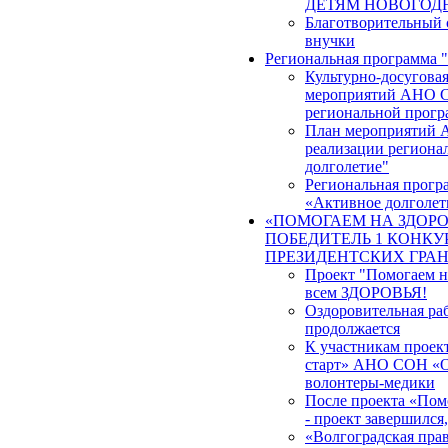
ДЕТЯМ НОВОГОД
Благотворительный 
внучки
Региональная программа 
Культурно-досуговая
мероприятий АНО С
региональной прогр
План мероприятий 
реализации региона
долголетие"
Региональная прогр
«Активное долголет
«ПОМОГАЕМ НА ЗДОРО
ПОБЕДИТЕЛЬ 1 КОНКУР
ПРЕЗИДЕНТСКИХ ГРА
Проект "Помогаем на
всем ЗДОРОВЬЯ!
Оздоровительная ра
продолжается
К участникам проек
старт» АНО СОН «О
волонтеры-медики
После проекта «Помо
- проект завершился
«Волгоградская прав