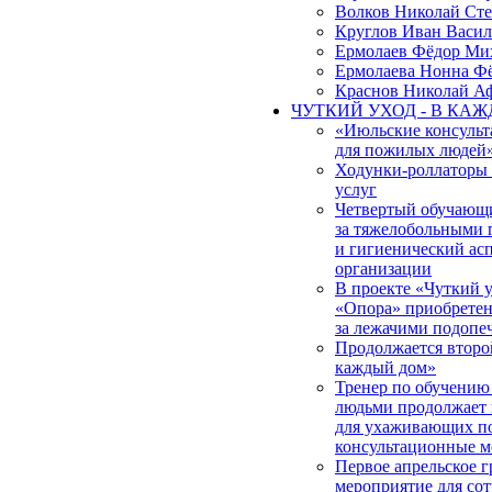
Волков Николай Ст
Круглов Иван Васил
Ермолаев Фёдор Ми
Ермолаева Нонна Ф
Краснов Николай А
ЧУТКИЙ УХОД - В КА
«Июльские консульт
для пожилых людей
Ходунки-роллаторы
услуг
Четвертый обучающи
за тяжелобольными 
и гигиенический ас
организации
В проекте «Чуткий
«Опора» приобретена
за лежачими подоп
Продолжается второ
каждый дом»
Тренер по обучению
людьми продолжает 
для ухаживающих по
консультационные м
Первое апрельское 
мероприятие для со