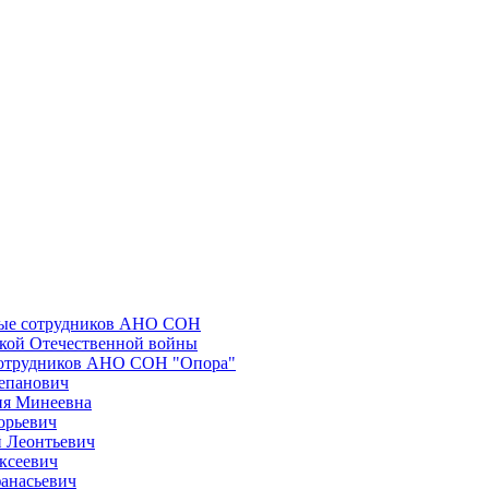
ные сотрудников АНО СОН
икой Отечественной войны
сотрудников АНО СОН "Опора"
епанович
ия Минеевна
орьевич
 Леонтьевич
ксеевич
анасьевич