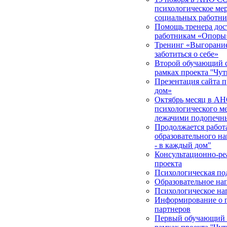
психологическое мер
социальных работни
Помощь тренера дос
работникам «Опоры
Тренинг «Выгорание 
заботиться о себе»
Второй обучающий с
рамках проекта ''Чут
Презентация сайта п
дом»
Октябрь месяц в АН
психологического м
лежачими подопечн
Продолжается работа
образовательного на
- в каждый дом"
Консультационно-ре
проекта
Психологическая по
Образовательное на
Психологическое на
Информирование о п
партнеров
Первый обучающий с