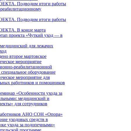
КТА. Подводим итоги работы
-реабилитационному
КТА. Подводим итоги работы
КТА. В конце марта
этап проекта «Чуткий уход — в
медицинский для лежачих
ход
дено второе мартовское
ическое мероприятие
ционно-реабилитационной
я специальное оборудование
ическое мероприятие для
льных работников и помощников
еминар «Особенности ухода за
ольными: медицинский и
пекты» для сотрудников
работников АНО СОН «Опора»
ние уходовых средств в
ике ухода за подопечными»
ительской программе