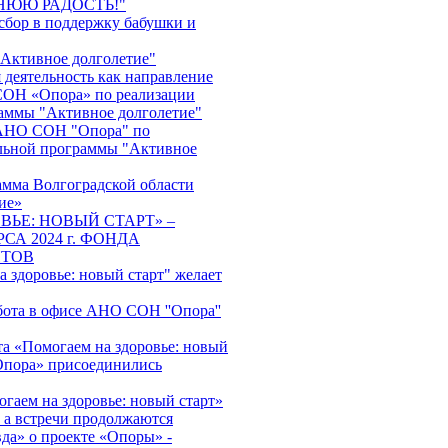
НЮЮ РАДОСТЬ!"
сбор в поддержку бабушки и
"Активное долголетие"
 деятельность как направление
ОН «Опора» по реализации
аммы "Активное долголетие"
АНО СОН "Опора" по
льной программы "Активное
амма Волгоградской области
ие»
ВЬЕ: НОВЫЙ СТАРТ» –
СА 2024 г. ФОНДА
НТОВ
 здоровье: новый старт" желает
бота в офисе АНО СОН ''Опора''
та «Помогаем на здоровье: новый
пора» присоединились
гаем на здоровье: новый старт»
, а встречи продолжаются
да» о проекте «Опоры» -