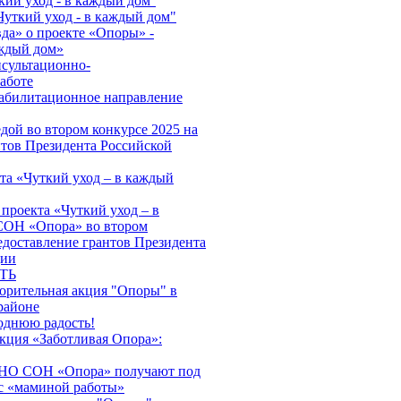
кий уход - в каждый дом''
Чуткий уход - в каждый дом"
да» о проекте «Опоры» -
аждый дом»
нсультационно-
аботе
абилитационное направление
дой во втором конкурсе 2025 на
нтов Президента Российской
та «Чуткий уход – в каждый
проекта «Чуткий уход – в
ОН «Опора» во втором
едоставление грантов Президента
ции
ТЬ
ворительная акция "Опоры" в
районе
однюю радость!
акция «Заботливая Опора»:
АНО СОН «Опора» получают под
с «маминой работы»