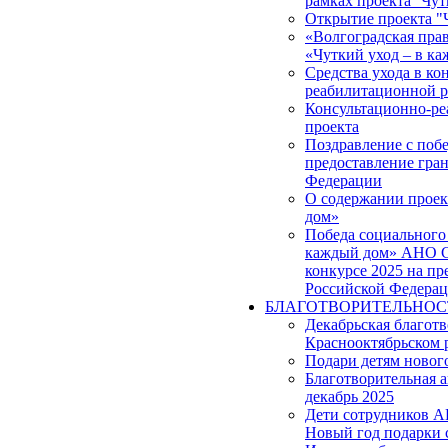
рамках проекта ''Чут
Открытие проекта "
«Волгоградская прав
«Чуткий уход – в к
Средства ухода в ко
реабилитационной р
Консультационно-ре
проекта
Поздравление с побе
предоставление гра
Федерации
О содержании проек
дом»
Победа социального 
каждый дом» АНО С
конкурсе 2025 на пр
Российской Федера
БЛАГОТВОРИТЕЛЬНОС
Декабрьская благот
Краснооктябрьском 
Подари детям новог
Благотворительная 
декабрь 2025
Дети сотрудников 
Новый год подарки 