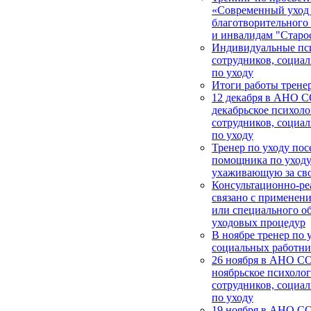
«Современный уход
благотворительног
и инвалидам "Старос
Индивидуальные пси
сотрудников, социа
по уходу
Итоги работы тренер
12 декабря в АНО 
декабрьское психоло
сотрудников, социа
по уходу
Тренер по уходу пос
помощника по уходу
ухаживающую за св
Консультационно-ре
связано с применен
или специального о
уходовых процедур
В ноябре тренер по 
социальных работни
26 ноября в АНО СО
ноябрьское психолог
сотрудников, социа
по уходу
19 ноября в АНО С