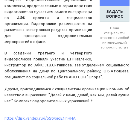
комплексы, представленные в серии коротких
ЗАДАТЬ
видеосюжетов с участием самого инструктора
ВОПРОС
по АФК проекта и специалистов
организации. Видеоролики размещаются на
Наши
различных электронных ресурсах организации
специалисты
для проведения оздоровительных
ответят на любой
мероприятий в офисе.
интересующий
вопрос по услуге
В создании третьего и четвертого
видеороликов приняли участие Е.П.Павленко,
инструктор по АФК; Л.В.Ситникова, зав.отделением социального
обслуживания на дому по Центральному району; О.Б.Атюшева,
специалист по социальной работе АНО СОН "Опора".
Друзья, присоединяемся к специалистам организации и помним об
известном выражении: "Делай с нами, делай, как мы, делай лучше
нас!" Комплекс оздоровительных упражнений 3:
https://disk.yandex.ru/i/pStyojqE1ihHHA