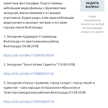
ЗАДАТЬ
памятные фотографии. Подготовлены
ВОПРОС
небольшие видеофильмы с фрагментами
экскурсий, впечатлениями и отзывами
Наши
участников. Будем рады, если наши небольшие
специалисты
видеосюжеты вызовут интерес к истории
ответят на любой
города-героя Волгограда.
интересующий
вопрос по услуге
1. Экскурсия «Царицын-Сталинград-
Волгоград» по Центральному району
Волгограда (10.08.2018)
https://ok.ru/video/1338926238294
2. Экскурсия "Золотой век Сарепты" (14.09.2018)
https://ok.ru/video/1338809453142
3. Экскурсия «Город-труженик, город-солдат, город-герой: в
единстве – сила народа» по Краснооктябрьскому и
Тракторозаводскому районам Волгограда (21.09.2018)
https://ok.ru/video/1338746604118