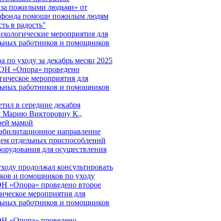
 за пожилыми людьми» от
о фонда помощи пожилым людям
ть в радость"
хологические мероприятия для
льных работников и помощников
а по уходу за декабрь месяц 2025
СОН «Опора» проведено
гическое мероприятия для
льных работников и помощников
етил в середине декабря
 Марию Викторовну К.,
оей мамой
абилитационное направление
ием отдельных приспособлений
борудования для осуществления
уходу продолжал консультировать
ков и помощников по уходу
Н «Опора» проведено второе
ическое мероприятия для
льных работников и помощников
ОН «Опора» проведено