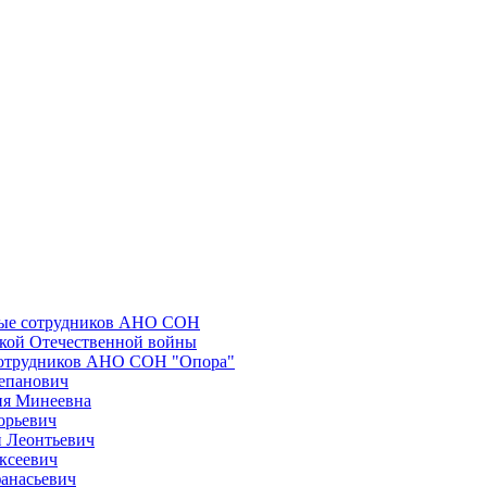
ные сотрудников АНО СОН
икой Отечественной войны
сотрудников АНО СОН "Опора"
епанович
ия Минеевна
орьевич
 Леонтьевич
ксеевич
анасьевич