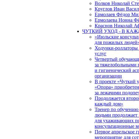
Волков Николай Ст
Круглов Иван Васил
Ермолаев Фёдор Ми
Ермолаева Нонна Ф
Краснов Николай А
ЧУТКИЙ УХОД - В КА
«Июльские консульт
для пожилых людей
Ходунки-роллаторы
услуг
Четвертый обучающи
за тяжелобольными 
и гигиенический ас
организации
В проекте «Чуткий
«Опора» приобретена
за лежачими подоп
Продолжается второ
каждый дом»
Тренер по обучению
людьми продолжает 
для ухаживающих по
консультационные м
Первое апрельское 
мероприятие для со