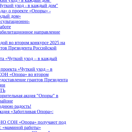
кий уход - в каждый дом''
Чуткий уход - в каждый дом"
да» о проекте «Опоры» -
аждый дом»
нсультационно-
аботе
абилитационное направление
дой во втором конкурсе 2025 на
нтов Президента Российской
та «Чуткий уход – в каждый
проекта «Чуткий уход – в
ОН «Опора» во втором
едоставление грантов Президента
ции
ТЬ
ворительная акция "Опоры" в
районе
однюю радость!
акция «Заботливая Опора»:
АНО СОН «Опора» получают под
с «маминой работы»