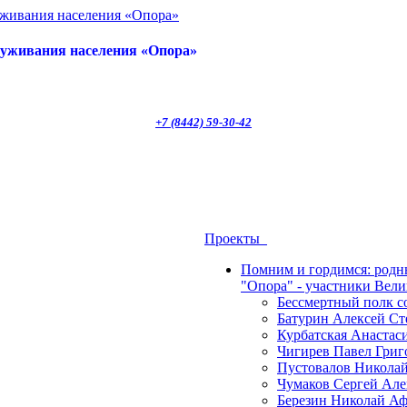
луживания населения «Опора»
+7 (8442) 59-30-42
Проекты
Помним и гордимся: род
"Опора" - участники Вел
Бессмертный полк 
Батурин Алексей Ст
Курбатская Анастас
Чигирев Павел Григ
Пустовалов Николай
Чумаков Сергей Але
Березин Николай Аф