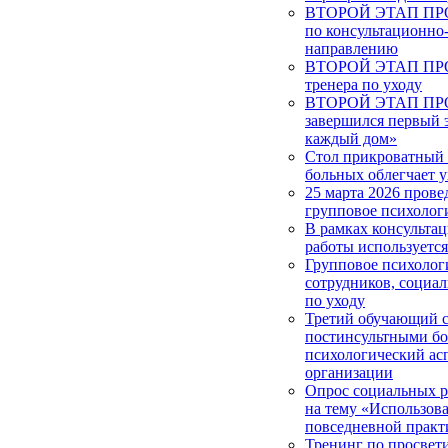
ВТОРОЙ ЭТАП ПРОЕ
по консультационно
направлению
ВТОРОЙ ЭТАП ПРОЕ
тренера по уходу
ВТОРОЙ ЭТАП ПРОЕ
завершился первый 
каждый дом»
Стол прикроватный 
больных облегчает у
25 марта 2026 прове
групповое психолог
В рамках консульта
работы используетс
Групповое психолог
сотрудников, социа
по уходу
Третий обучающий с
постинсультными б
психологический ас
организации
Опрос социальных 
на тему «Использова
повседневной практ
Тренинг по просвет