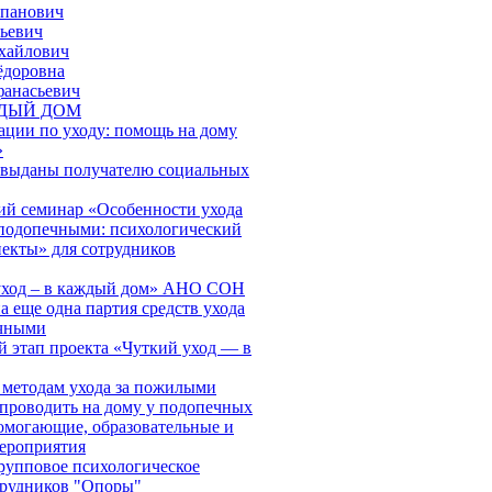
епанович
ьевич
хайлович
ёдоровна
фанасьевич
ЖДЫЙ ДОМ
ации по уходу: помощь на дому
»
 выданы получателю социальных
й семинар «Особенности ухода
подопечными: психологический
пекты» для сотрудников
 уход – в каждый дом» АНО СОН
 еще одна партия средств ухода
ечными
й этап проекта «Чуткий уход — в
 методам ухода за пожилыми
проводить на дому у подопечных
могающие, образовательные и
ероприятия
групповое психологическое
трудников "Опоры"