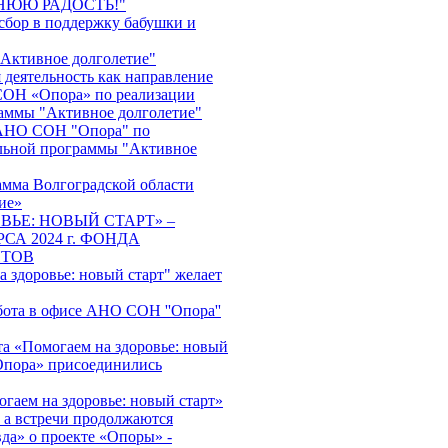
НЮЮ РАДОСТЬ!"
сбор в поддержку бабушки и
"Активное долголетие"
 деятельность как направление
ОН «Опора» по реализации
аммы "Активное долголетие"
АНО СОН "Опора" по
льной программы "Активное
амма Волгоградской области
ие»
ВЬЕ: НОВЫЙ СТАРТ» –
СА 2024 г. ФОНДА
НТОВ
 здоровье: новый старт" желает
бота в офисе АНО СОН ''Опора''
та «Помогаем на здоровье: новый
пора» присоединились
гаем на здоровье: новый старт»
, а встречи продолжаются
да» о проекте «Опоры» -