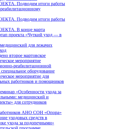
КТА. Подводим итоги работы
-реабилитационному
КТА. Подводим итоги работы
КТА. В конце марта
этап проекта «Чуткий уход — в
медицинский для лежачих
ход
дено второе мартовское
ическое мероприятие
ционно-реабилитационной
я специальное оборудование
ическое мероприятие для
льных работников и помощников
еминар «Особенности ухода за
ольными: медицинский и
пекты» для сотрудников
работников АНО СОН «Опора»
ние уходовых средств в
ике ухода за подопечными»
ительской программе