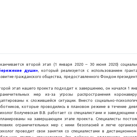
аканчивается второй этап (1 января 2020 – 30 июня 2020) социал
бережение души»
, который реализуется с использованием гран
азвитие гражданского общества, предоставленного Фондом президент
торой этап нашего проекта подходит к завершению, он начался 1 янва
граничительных мер из-за угрозы распространения коронавир
даптированы к сложившейся ситуации. Вместо социально-психологич
аботников, которые проводились в плановом режиме в течение девя
сихолог Болучевская В.В. работает со специалистами и заведующими 
апланированы на завершающем этапе проекта. Специалисты постоя
словиях ограничительных мер с ними безопасней и легче организов
сихолог проводит свои занятия со специалистами в дистанционно