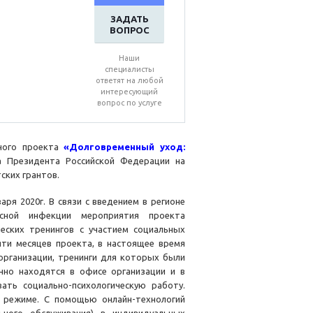
ЗАДАТЬ
ВОПРОС
Наши
специалисты
ответят на любой
интересующий
вопрос по услуге
ьного проекта
«Долговременный уход:
та Президента Российской Федерации на
ских грантов.
ря 2020г. В связи с введением в регионе
усной инфекции мероприятия проекта
еских тренингов с участием социальных
ти месяцев проекта, в настоящее время
организации, тренинги для которых были
нно находятся в офисе организации и в
ать социально-психологическую работу.
м режиме. С помощью онлайн-технологий