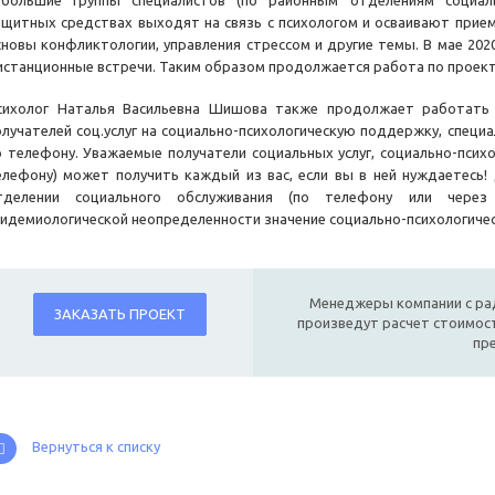
ебольшие группы специалистов (по районным отделениям социал
ащитных средствах выходят на связь с психологом и осваивают при
сновы конфликтологии, управления стрессом и другие темы. В мае 2020
истанционные встречи. Таким образом продолжается работа по проект
сихолог Наталья Васильевна Шишова также продолжает работать
олучателей соц.услуг на социально-психологическую поддержку, специ
о телефону. Уважаемые получатели социальных услуг, социально-псих
елефону) может получить каждый из вас, если вы в ней нуждаетесь! 
тделении социального обслуживания (по телефону или через 
пидемиологической неопределенности значение социально-психологи
Менеджеры компании с ра
ЗАКАЗАТЬ ПРОЕКТ
произведут расчет стоимост
пр
Вернуться к списку