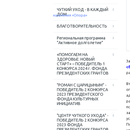
ЧУТКИЙ УХОД - В КАЖДЫЙ
ДОМ
БЛАГОТВОРИТЕЛЬНОСТЬ
Региональная программа
"Активное долголетие"
«ПОМОГАЕМ НА
ЗДОРОВЬЕ: НОВЫЙ
З
СТАРТ» – ПОБЕДИТЕЛЬ 1
с
КОНКУРСА 2024 г. ФОНДА
р
ПРЕЗИДЕНТСКИХ ГРАНТОВ
В
"РОМАН С ЦАРИЦЫНЫМ" -
ПОБЕДИТЕЛЬ 2 КОНКУРСА
о
2023 ПРЕЗИДЕНТСКОГО
а
ФОНДА КУЛЬТУРНЫХ
р
ИНИЦИАТИВ
п
з
"ЦЕНТР ЧУТКОГО УХОДА" -
у
ПОБЕДИТЕЛЬ 2 КОНКУРСА
П
2023 ФОНДА
ПРЕЗИДЕНТСКИХ ГРАНТОВ