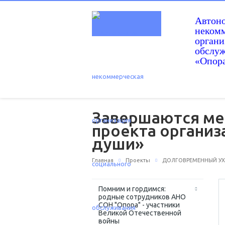
Автон
некомм
орган
обслу
«Опор
Завершаются ме
проекта органи
души»
Главная
Проекты
ДОЛГОВРЕМЕННЫЙ УХО
Помним и гордимся:
родные сотрудников АНО
СОН "Опора" - участники
Великой Отечественной
войны