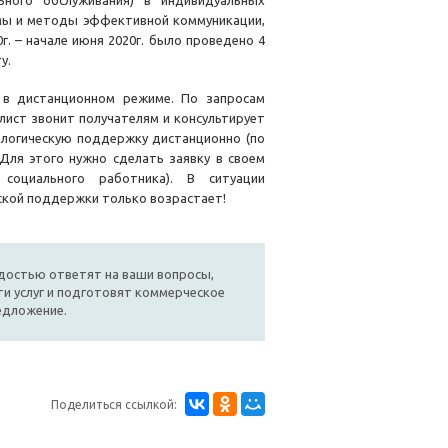
ьного обслуживания) в индивидуальных
емы и методы эффективной коммуникации,
г. – начале июня 2020г. было проведено 4
у.
 в дистанционном режиме. По запросам
алист звонит получателям и консультирует
ологическую поддержку дистанционно (по
Для этого нужно сделать заявку в своем
социального работника). В ситуации
ческой поддержки только возрастает!
достью ответят на ваши вопросы,
и услуг и подготовят коммерческое
едложение.
Поделиться ссылкой: