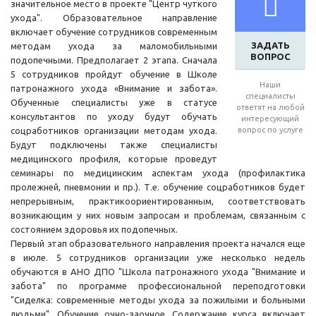
значительное место в проекте "Центр чуткого
ухода". Образовательное направление
включает обучение сотрудников современным
ЗАДАТЬ
методам ухода за маломобильными
ВОПРОС
подопечными. Предполагает 2 этапа. Сначала
5 сотрудников пройдут обучение в Школе
Наши
патронажного ухода «Внимание и забота».
специалисты
Обученные специалисты уже в статусе
ответят на любой
консультантов по уходу будут обучать
интересующий
соцработников организации методам ухода.
вопрос по услуге
Будут подключены также специалисты
медицинского профиля, которые проведут
семинары по медицинским аспектам ухода (профилактика
пролежней, пневмонии и пр.). Т.е. обучение соцработников будет
непрерывным, практикоориентированным, соответствовать
возникающим у них новым запросам и проблемам, связанным с
состоянием здоровья их подопечных.
Первый этап образовательного направления проекта начался еще
в июле. 5 сотрудников организации уже несколько недель
обучаются в АНО ДПО "Школа патронажного ухода "Внимание и
забота" по программе профессиональной переподготовки
"Сиделка: современные методы ухода за пожилыми и больными
людьми". Обучение очно-заочное. Содержание курса включает