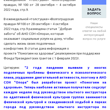
правда», №100 от 28 сентября – 4 октября
ЗАДАТЬ
2022 года, стр.9.
ВОПРОС
В еженедельной «толстушке» «Волгоградская
Наши
правда» №100 от 28 сентября – 4 октября
специалисты
2022 года, стр.9 размещена статья "Добрая
ответят на любой
забота" об АНО СОН «Опора», которая
интересующий
оказывает социальные услуги на дому, чтобы
вопрос по услуге
сделать жизнь своих подопечных
комфортнее. В статье дана информация о
проекте "Помогаем на здоровье",реализуемом при поддержке
Фонда Президентских грантов с 1 февраля 2022г.
Цитируем:
"2 года пандемии выявили у многих
подопечных проблемы физического и психологического
плана, ухудшение двигательной активности, поэтому в АНО
СОН "Опора" был разработан проект «Помогаем на
здоровье». Теперь наиболее активные получатели соцуслуг
каждую неделю под руководством опытного инструктора
по адаптивной физической культуре
в группах занимаются
физической культурой и скандинавской ходьбой в парках
города под руководством опытного инструктора по