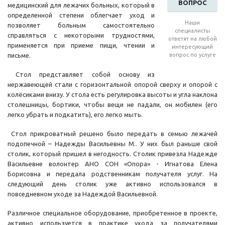
ВОПРОС
медицинский для лежачих больных, который в
определенной степени облегчает уход и
Наши
позволяет больным самостоятельно
специалисты
справляться с некоторыми трудностями,
ответят на любой
применяется при приеме пищи, чтении и
интересующий
письме.
вопрос по услуге
Стол представляет собой основу из
нержавеющей стали с горизонтальной опорой сверху и опорой с
колёсиками внизу. У стола есть регулировка высоты и угла наклона
столешницы, бортики, чтобы вещи не падали, он мобилен (его
легко убрать и подкатить), его легко мыть.
Стол прикроватный решено было передать в семью лежачей
подопечной – Надежды Васильевны М.. У них был раньше свой
столик, который пришел в негодность. Столик привезла Надежде
Васильевне волонтер АНО СОН «Опора» - Игнатова Елена
Борисовна и передала родственникам получателя услуг. На
следующий день столик уже активно использовался в
повседневном уходе за Надеждой Васильевной.
Различное специальное оборудование, приобретенное в проекте,
активно используется в практике ухода за получателями