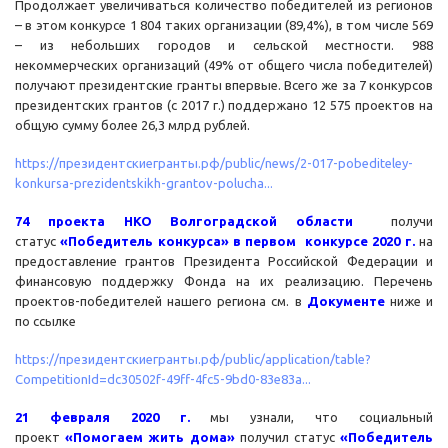
Продолжает увеличиваться количество победителей из регионов
– в этом конкурсе 1 804 таких организации (89,4%), в том числе 569
– из небольших городов и сельской местности. 988
некоммерческих организаций (49% от общего числа победителей)
получают президентские гранты впервые. Всего же за 7 конкурсов
президентских грантов (с 2017 г.) поддержано 12 575 проектов на
общую сумму более 26,3 млрд рублей.
https://президентскиегранты.рф/public/news/2-017-pobediteley-
konkursa-prezidentskikh-grantov-polucha...
74 проекта НКО Волгоградской области
получи
статус
«Победитель конкурса»
в первом конкурсе 2020 г.
на
предоставление грантов Президента Российской Федерации и
финансовую поддержку Фонда на их реализацию. Перечень
проектов-победителей нашего региона см. в
Документе
ниже и
по ссылке
https://президентскиегранты.рф/public/application/table?
CompetitionId=dc30502f-49ff-4fc5-9bd0-83e83a...
21 февраля 2020 г.
мы узнали, что социальный
проект
«Помогаем жить дома»
получил статус
«Победитель