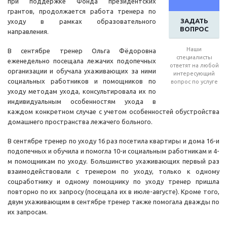
при поддержке Фонда президентских
грантов, продолжается работа тренера по
ЗАДАТЬ
уходу в рамках образовательного
ВОПРОС
направления.
Наши
В сентябре тренер Ольга Фёдоровна
специалисты
еженедельно посещала лежачих подопечных
ответят на любой
организации и обучала ухаживающих за ними
интересующий
социальных работников и помощников по
вопрос по услуге
уходу методам ухода, консультировала их по
индивидуальным особенностям ухода в
каждом конкретном случае с учетом особенностей обустройства
домашнего пространства лежачего больного.
В сентябре тренер по уходу 16 раз посетила квартиры и дома 16-и
подопечных и обучила и помогла 10-и социальным работникам и 4-
м помощникам по уходу. Большинство ухаживающих первый раз
взаимодействовали с тренером по уходу, только к одному
соцработнику и одному помощнику по уходу тренер пришла
повторно по их запросу (посещала их в июле-августе). Кроме того,
двум ухаживающим в сентябре тренер также помогала дважды по
их запросам.