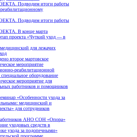
КТА. Подводим итоги работы
-реабилитационному
КТА. Подводим итоги работы
КТА. В конце марта
этап проекта «Чуткий уход — в
медицинский для лежачих
ход
дено второе мартовское
ическое мероприятие
ционно-реабилитационной
я специальное оборудование
ическое мероприятие для
льных работников и помощников
еминар «Особенности ухода за
ольными: медицинский и
пекты» для сотрудников
работников АНО СОН «Опора»
ние уходовых средств в
ике ухода за подопечными»
ительской программе