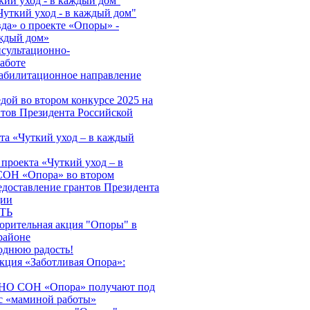
кий уход - в каждый дом''
Чуткий уход - в каждый дом"
да» о проекте «Опоры» -
аждый дом»
нсультационно-
аботе
абилитационное направление
дой во втором конкурсе 2025 на
нтов Президента Российской
та «Чуткий уход – в каждый
проекта «Чуткий уход – в
ОН «Опора» во втором
едоставление грантов Президента
ции
ТЬ
ворительная акция "Опоры" в
районе
однюю радость!
акция «Заботливая Опора»:
АНО СОН «Опора» получают под
с «маминой работы»