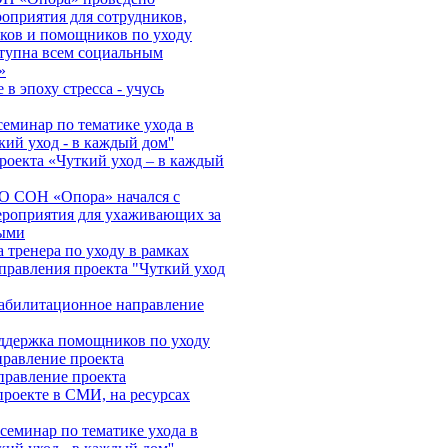
оприятия для сотрудников,
ков и помощников по уходу
тупна всем социальным
»
в эпоху стресса - учусь
еминар по тематике ухода в
кий уход - в каждый дом''
роекта «Чуткий уход – в каждый
О СОН «Опора» начался с
ероприятия для ухаживающих за
ыми
 тренера по уходу в рамках
правления проекта "Чуткий уход
абилитационное направление
ддержка помощников по уходу
правление проекта
правление проекта
роекте в СМИ, на ресурсах
еминар по тематике ухода в