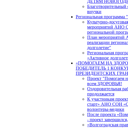
ДЕТЯМ НОВОГОД
Благотворительный 
внучки
Региональная программа 
Культурно-досуговая
мероприятий АНО С
региональной прогр
План мероприятий 
реализации региона
долголетие"
Региональная прогр
«Активное долголет
«ПОМОГАЕМ НА ЗДОРО
ПОБЕДИТЕЛЬ 1 КОНКУР
ПРЕЗИДЕНТСКИХ ГРА
Проект "Помогаем на
всем ЗДОРОВЬЯ!
Оздоровительная ра
продолжается
К участникам проек
старт» АНО СОН «О
волонтеры-медики
После проекта «Помо
- проект завершился
«Волгоградская прав