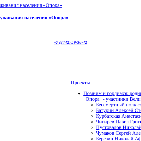
луживания населения «Опора»
+7 (8442) 59-30-42
Проекты
Помним и гордимся: род
"Опора" - участники Вел
Бессмертный полк 
Батурин Алексей Ст
Курбатская Анастас
Чигирев Павел Григ
Пустовалов Николай
Чумаков Сергей Але
Березин Николай Аф