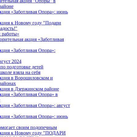
ительная акция "Опоры" в
районе
акция «Заботливая Опора»: июнь
акция к Новому году "Подари
адость!"
 работы»
орительная акция «Заботливая
акция «Заботливая Опора»:
вгуст 2024
 по подготовке детей
школе взяла на себя
акция в Ворошиловском и
районах
акция в Дзержинском районе
акция «Заботливая Опора» в
е
кция «Заботливая Опора»: август
акция «Заботливая Опора»: июнь
омогает своим подопечным
 акция к Новому году "ПОДАРИ