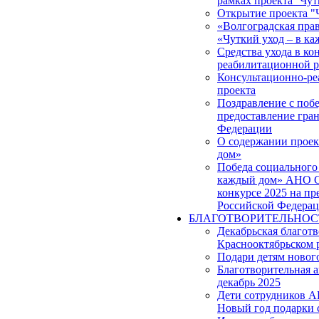
рамках проекта ''Чут
Открытие проекта "
«Волгоградская прав
«Чуткий уход – в к
Средства ухода в ко
реабилитационной р
Консультационно-ре
проекта
Поздравление с побе
предоставление гра
Федерации
О содержании проек
дом»
Победа социального 
каждый дом» АНО С
конкурсе 2025 на пр
Российской Федера
БЛАГОТВОРИТЕЛЬНОС
Декабрьская благот
Краснооктябрьском 
Подари детям новог
Благотворительная 
декабрь 2025
Дети сотрудников 
Новый год подарки 