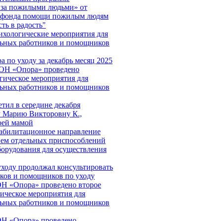
 за пожилыми людьми» от
о фонда помощи пожилым людям
ть в радость"
хологические мероприятия для
льных работников и помощников
а по уходу за декабрь месяц 2025
СОН «Опора» проведено
гическое мероприятия для
льных работников и помощников
етил в середине декабря
 Марию Викторовну К.,
оей мамой
абилитационное направление
ием отдельных приспособлений
борудования для осуществления
уходу продолжал консультировать
ков и помощников по уходу
Н «Опора» проведено второе
ическое мероприятия для
льных работников и помощников
ОН «Опора» проведено