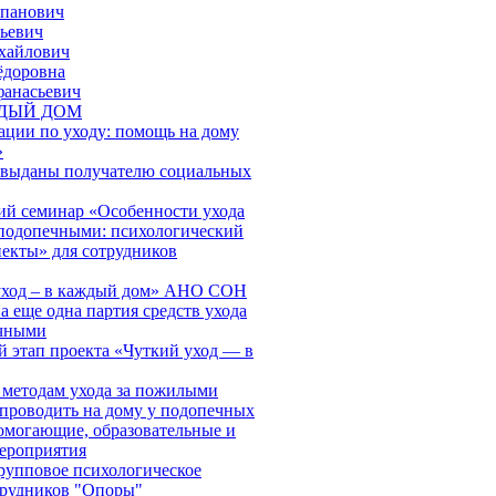
епанович
ьевич
хайлович
ёдоровна
фанасьевич
ЖДЫЙ ДОМ
ации по уходу: помощь на дому
»
 выданы получателю социальных
й семинар «Особенности ухода
подопечными: психологический
пекты» для сотрудников
 уход – в каждый дом» АНО СОН
 еще одна партия средств ухода
ечными
й этап проекта «Чуткий уход — в
 методам ухода за пожилыми
проводить на дому у подопечных
могающие, образовательные и
ероприятия
групповое психологическое
трудников "Опоры"