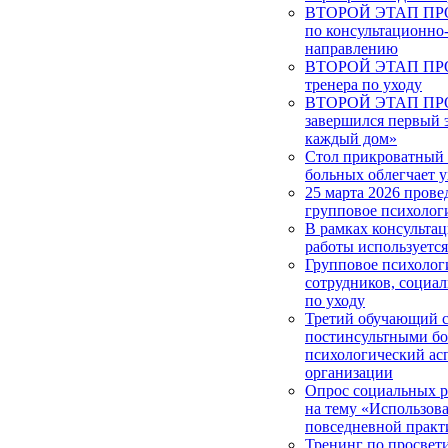
ВТОРОЙ ЭТАП ПРОЕ
по консультационно
направлению
ВТОРОЙ ЭТАП ПРОЕ
тренера по уходу
ВТОРОЙ ЭТАП ПРОЕ
завершился первый 
каждый дом»
Стол прикроватный 
больных облегчает у
25 марта 2026 прове
групповое психолог
В рамках консульта
работы используетс
Групповое психолог
сотрудников, социа
по уходу
Третий обучающий с
постинсультными б
психологический ас
организации
Опрос социальных 
на тему «Использова
повседневной практ
Тренинг по просвет