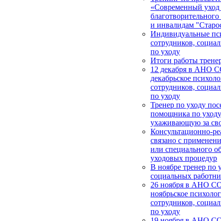
«Современный уход
благотворительног
и инвалидам "Старос
Индивидуальные пси
сотрудников, социа
по уходу
Итоги работы тренер
12 декабря в АНО 
декабрьское психоло
сотрудников, социа
по уходу
Тренер по уходу пос
помощника по уходу
ухаживающую за св
Консультационно-ре
связано с применен
или специального о
уходовых процедур
В ноябре тренер по 
социальных работни
26 ноября в АНО СО
ноябрьское психолог
сотрудников, социа
по уходу
19 ноября в АНО С