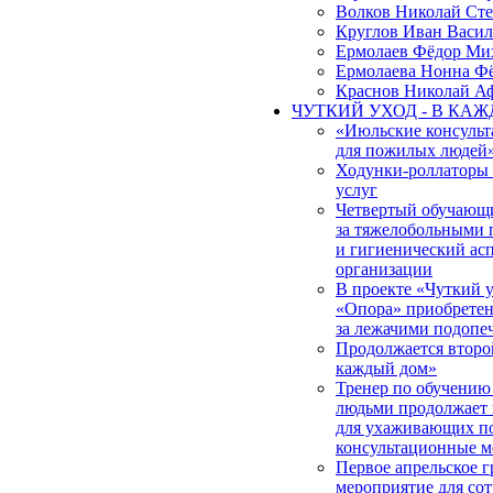
Волков Николай Ст
Круглов Иван Васил
Ермолаев Фёдор Ми
Ермолаева Нонна Ф
Краснов Николай А
ЧУТКИЙ УХОД - В КА
«Июльские консульт
для пожилых людей
Ходунки-роллаторы
услуг
Четвертый обучающи
за тяжелобольными 
и гигиенический ас
организации
В проекте «Чуткий
«Опора» приобретена
за лежачими подоп
Продолжается второ
каждый дом»
Тренер по обучению
людьми продолжает 
для ухаживающих по
консультационные м
Первое апрельское 
мероприятие для со