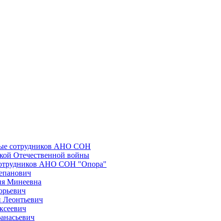
ные сотрудников АНО СОН
икой Отечественной войны
сотрудников АНО СОН "Опора"
епанович
ия Минеевна
орьевич
 Леонтьевич
ксеевич
анасьевич