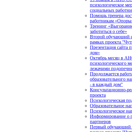
психологическое мер
социальных работни
Помощь тренера дос
работникам «Опоры
Тренинг «Выгорание 
заботиться о себе»
Второй обучающий с
рамках проекта ''Чут
Презентация сайта п
дом»
Октябрь месяц в АН
психологического м
лежачими подопечн
Продолжается работа
образовательного на
- в каждый дом"
Консультационно-ре
проекта
Психологическая по
Образовательное на
Психологическое на
Информирование о п
партнеров
Первый обучающий с