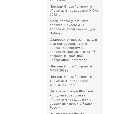
здоровье»
"Вестник Опоры" о проекте
«Помогаем на здоровье»: ИЮНЬ
2022 г.
Марш-бросок участников
проекта "Помогаем на
здоровье", посвященный Дню
Победы
Оздоровительное занятие для
участников социального
проекта «Помогаем на
здоровье» прошло на верхней
террасе Центральной
набережной Волгограда
"Вестник Опоры" о проекте:
МАРТ 2022 г.
"Вестник Опоры" о проекте
«Помогаем на здоровье»:
ФЕВРАЛЬ 2022 г.
Интервью Эльвиры Шитовой,
координатора проекта
«Помогаем на здоровье», о
содержании проекта Радио
России
При поддержке Фонда