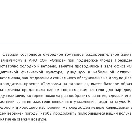
2 февраля состоялось очередное групповое оздоровительное занят
еализуемому в АНО СОН «Опора» при поддержке Фонда Президент
остаточно холодно и ветрено, занятие проводилось в зале офиса «Оп
даптивной физической культуре, ушедшую в небольшой отпуск,
натольевна, зав. отделением социального обслуживания на дому по Дз
уководитель проекта «Помогаем на здоровье», имеет базовое образ
натольевна предложила нашим спортсменкам гантели для зарядки
адувные мячи, которые помогли разнообразить занятие, сделали его
частники занятия захотели выполнять упражнения, сидя на стуле. 
одрости и хорошего настроения. На следующей неделе календарная з
дем весенней погоды, чтобы продолжить полюбившиеся нашим получа
анятия на свежем воздухе.