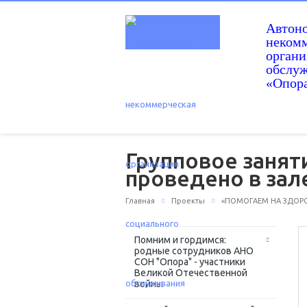
Автон
некомм
орган
обслу
«Опор
Групповое занят
проведено в за
Главная
Проекты
«ПОМОГАЕМ НА ЗДОРОВ
Помним и гордимся:
родные сотрудников АНО
СОН "Опора" - участники
Великой Отечественной
войны