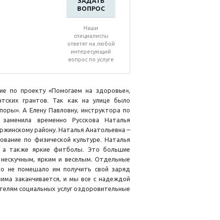
ЗАДАТЬ
ВОПРОС
Наши
специалисты
ответят на любой
интересующий
вопрос по услуге
ие по проекту «Помогаем на здоровье»,
ских грантов. Так как на улице было
оры». А Елену Павловну, инструктора по
 заменила временно Русскова Наталья
ержинскому району. Наталья Анатольевна –
ование по физической культуре. Наталья
, а также яркие фитболы. Это большие
 нескучным, ярким и веселым. Отдельные
Это не помешало им получить свой заряд
има заканчивается, и мы все с надеждой
телям социальных услуг оздоровительные