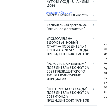
ЧУТКИЙ УХОД - В КАЖДЫЙ
ДОМ
БЛАГОТВОРИТЕЛЬНОСТЬ
Региональная программа
"Активное долголетие"
«ПОМОГАЕМ НА
ЗДОРОВЬЕ: НОВЫЙ
2
СТАРТ» – ПОБЕДИТЕЛЬ 1
р
КОНКУРСА 2024 г. ФОНДА
д
ПРЕЗИДЕНТСКИХ ГРАНТОВ
а
А
"РОМАН С ЦАРИЦЫНЫМ" -
ПОБЕДИТЕЛЬ 2 КОНКУРСА
р
2023 ПРЕЗИДЕНТСКОГО
А
ФОНДА КУЛЬТУРНЫХ
н
ИНИЦИАТИВ
у
б
"ЦЕНТР ЧУТКОГО УХОДА" -
ж
ПОБЕДИТЕЛЬ 2 КОНКУРСА
2023 ФОНДА
з
ПРЕЗИДЕНТСКИХ ГРАНТОВ