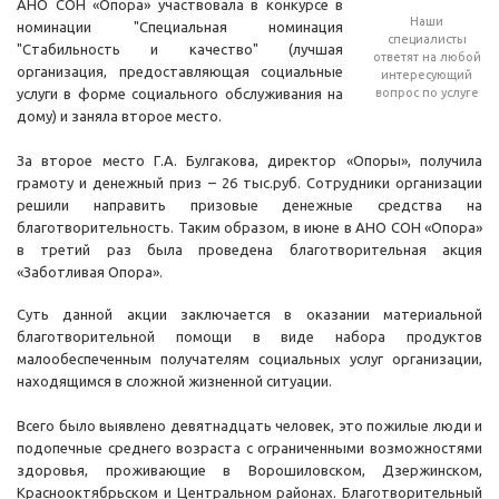
АНО СОН «Опора» участвовала в конкурсе в
Наши
номинации "Специальная номинация
специалисты
"Стабильность и качество" (лучшая
ответят на любой
организация, предоставляющая социальные
интересующий
услуги в форме социального обслуживания на
вопрос по услуге
дому) и заняла второе место.
За второе место Г.А. Булгакова, директор «Опоры», получила
грамоту и денежный приз – 26 тыс.руб. Сотрудники организации
решили направить призовые денежные средства на
благотворительность. Таким образом, в июне в АНО СОН «Опора»
в третий раз была проведена благотворительная акция
«Заботливая Опора».
Суть данной акции заключается в оказании материальной
благотворительной помощи в виде набора продуктов
малообеспеченным получателям социальных услуг организации,
находящимся в сложной жизненной ситуации.
Всего было выявлено девятнадцать человек, это пожилые люди и
подопечные среднего возраста с ограниченными возможностями
здоровья, проживающие в Ворошиловском, Дзержинском,
Краснооктябрьском и Центральном районах. Благотворительный