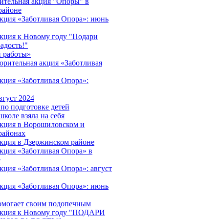
ительная акция "Опоры" в
районе
акция «Заботливая Опора»: июнь
акция к Новому году "Подари
адость!"
 работы»
орительная акция «Заботливая
акция «Заботливая Опора»:
вгуст 2024
 по подготовке детей
школе взяла на себя
акция в Ворошиловском и
районах
акция в Дзержинском районе
акция «Заботливая Опора» в
е
кция «Заботливая Опора»: август
акция «Заботливая Опора»: июнь
омогает своим подопечным
 акция к Новому году "ПОДАРИ