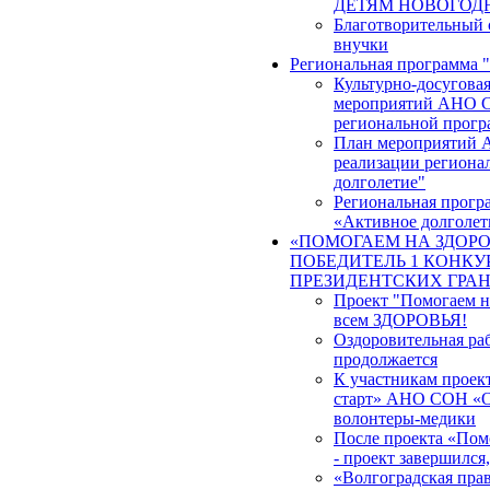
ДЕТЯМ НОВОГОД
Благотворительный 
внучки
Региональная программа 
Культурно-досуговая
мероприятий АНО С
региональной прогр
План мероприятий 
реализации региона
долголетие"
Региональная прогр
«Активное долголет
«ПОМОГАЕМ НА ЗДОРО
ПОБЕДИТЕЛЬ 1 КОНКУР
ПРЕЗИДЕНТСКИХ ГРА
Проект "Помогаем на
всем ЗДОРОВЬЯ!
Оздоровительная ра
продолжается
К участникам проек
старт» АНО СОН «О
волонтеры-медики
После проекта «Помо
- проект завершился
«Волгоградская прав