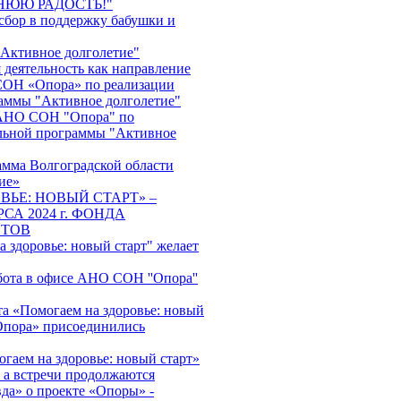
НЮЮ РАДОСТЬ!"
сбор в поддержку бабушки и
"Активное долголетие"
 деятельность как направление
ОН «Опора» по реализации
аммы "Активное долголетие"
АНО СОН "Опора" по
льной программы "Активное
амма Волгоградской области
ие»
ВЬЕ: НОВЫЙ СТАРТ» –
СА 2024 г. ФОНДА
НТОВ
 здоровье: новый старт" желает
бота в офисе АНО СОН ''Опора''
та «Помогаем на здоровье: новый
пора» присоединились
гаем на здоровье: новый старт»
, а встречи продолжаются
да» о проекте «Опоры» -