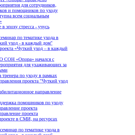
оприятия для сотрудников,
ков и помощников по уходу
тупна всем социальным
»
в эпоху стресса - учусь
еминар по тематике ухода в
кий уход - в каждый дом''
роекта «Чуткий уход – в каждый
О СОН «Опора» начался с
ероприятия для ухаживающих за
ыми
 тренера по уходу в рамках
правления проекта "Чуткий уход
абилитационное направление
ддержка помощников по уходу
правление проекта
правление проекта
роекте в СМИ, на ресурсах
еминар по тематике ухода в