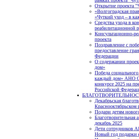
рамках проекта ''Чут
Открытие проекта "
«Волгоградская прав
«Чуткий уход – в к
Средства ухода в ко
реабилитационной р
Консультационно-ре
проекта
Поздравление с побе
предоставление гра
Федерации
О содержании проек
дом»
Победа социального 
каждый дом» АНО С
конкурсе 2025 на пр
Российской Федера
БЛАГОТВОРИТЕЛЬНОС
Декабрьская благот
Краснооктябрьском 
Подари детям новог
Благотворительная 
декабрь 2025
Дети сотрудников 
Новый год подарки 