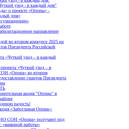
кий уход - в каждый дом''
Чуткий уход - в каждый дом"
да» о проекте «Опоры» -
аждый дом»
нсультационно-
аботе
абилитационное направление
дой во втором конкурсе 2025 на
нтов Президента Российской
та «Чуткий уход – в каждый
проекта «Чуткий уход – в
ОН «Опора» во втором
едоставление грантов Президента
ции
ТЬ
ворительная акция "Опоры" в
районе
однюю радость!
акция «Заботливая Опора»:
АНО СОН «Опора» получают под
с «маминой работы»