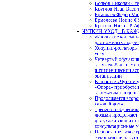
Волков Николай Ст
Круглов Иван Васил
Ермолаев Фёдор Ми
Ермолаева Нонна Ф
Краснов Николай А
ЧУТКИЙ УХОД - В КА
«Июльские консульт
для пожилых людей
Ходунки-роллаторы
услуг
Четвертый обучающи
за тяжелобольными 
и гигиенический ас
организации
В проекте «Чуткий
«Опора» приобретена
за лежачими подоп
Продолжается второ
каждый дом»
Тренер по обучению
людьми продолжает 
для ухаживающих по
консультационные м
Первое апрельское 
мероприятие для со