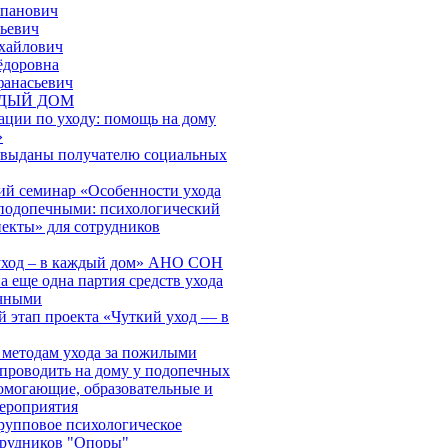
епанович
ьевич
хайлович
ёдоровна
фанасьевич
ЖДЫЙ ДОМ
ации по уходу: помощь на дому
»
 выданы получателю социальных
й семинар «Особенности ухода
подопечными: психологический
пекты» для сотрудников
 уход – в каждый дом» АНО СОН
 еще одна партия средств ухода
ечными
й этап проекта «Чуткий уход — в
 методам ухода за пожилыми
проводить на дому у подопечных
могающие, образовательные и
ероприятия
групповое психологическое
трудников "Опоры"