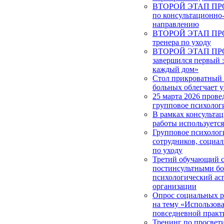
ВТОРОЙ ЭТАП ПРОЕ
по консультационно
направлению
ВТОРОЙ ЭТАП ПРОЕ
тренера по уходу
ВТОРОЙ ЭТАП ПРОЕ
завершился первый 
каждый дом»
Стол прикроватный 
больных облегчает у
25 марта 2026 прове
групповое психолог
В рамках консульта
работы используетс
Групповое психолог
сотрудников, социа
по уходу
Третий обучающий с
постинсультными б
психологический ас
организации
Опрос социальных 
на тему «Использова
повседневной практ
Тренинг по просвет