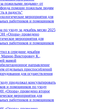
 за пожилыми людьми» от
о фонда помощи пожилым людям
ть в радость"
хологические мероприятия для
льных работников и помощников
а по уходу за декабрь месяц 2025
СОН «Опора» проведено
гическое мероприятия для
льных работников и помощников
етил в середине декабря
 Марию Викторовну К.,
оей мамой
абилитационное направление
ием отдельных приспособлений
борудования для осуществления
уходу продолжал консультировать
ков и помощников по уходу
Н «Опора» проведено второе
ическое мероприятия для
льных работников и помощников
ОН «Опора» проведено