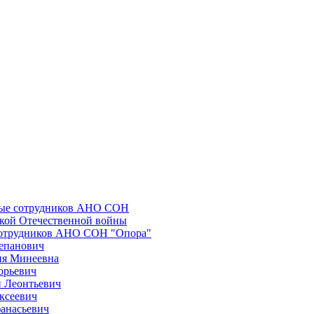
ные сотрудников АНО СОН
икой Отечественной войны
сотрудников АНО СОН "Опора"
епанович
ия Минеевна
орьевич
 Леонтьевич
ксеевич
анасьевич