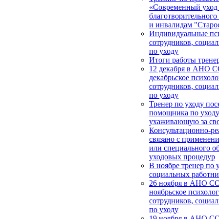
«Современный уход
благотворительног
и инвалидам "Старос
Индивидуальные пси
сотрудников, социа
по уходу
Итоги работы тренер
12 декабря в АНО 
декабрьское психоло
сотрудников, социа
по уходу
Тренер по уходу пос
помощника по уходу
ухаживающую за св
Консультационно-ре
связано с применен
или специального о
уходовых процедур
В ноябре тренер по 
социальных работни
26 ноября в АНО СО
ноябрьское психолог
сотрудников, социа
по уходу
19 ноября в АНО С