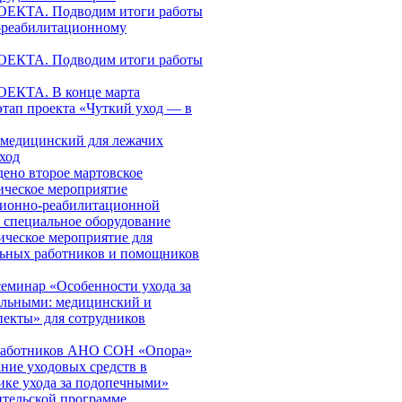
КТА. Подводим итоги работы
-реабилитационному
КТА. Подводим итоги работы
КТА. В конце марта
этап проекта «Чуткий уход — в
медицинский для лежачих
ход
дено второе мартовское
ическое мероприятие
ционно-реабилитационной
я специальное оборудование
ическое мероприятие для
льных работников и помощников
еминар «Особенности ухода за
ольными: медицинский и
пекты» для сотрудников
работников АНО СОН «Опора»
ние уходовых средств в
ике ухода за подопечными»
ительской программе