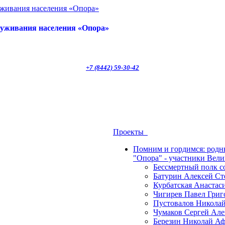
луживания населения «Опора»
+7 (8442) 59-30-42
Проекты
Помним и гордимся: род
"Опора" - участники Вел
Бессмертный полк 
Батурин Алексей Ст
Курбатская Анастас
Чигирев Павел Григ
Пустовалов Николай
Чумаков Сергей Але
Березин Николай Аф