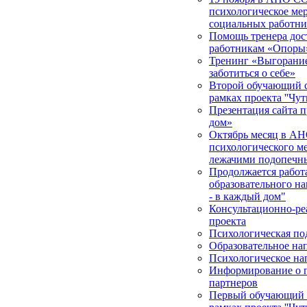
психологическое мер
социальных работни
Помощь тренера дос
работникам «Опоры
Тренинг «Выгорание 
заботиться о себе»
Второй обучающий с
рамках проекта ''Чут
Презентация сайта п
дом»
Октябрь месяц в АН
психологического м
лежачими подопечн
Продолжается работа
образовательного на
- в каждый дом"
Консультационно-ре
проекта
Психологическая по
Образовательное на
Психологическое на
Информирование о п
партнеров
Первый обучающий с