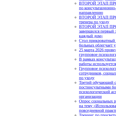
ВТОРОЙ ЭТАП ПРОЕ
по консультационно
направлению
ВТОРОЙ ЭТАП ПРОЕ
тренера по уходу
ВТОРОЙ ЭТАП ПРОЕ
завершился первый 
каждый дом»
Стол прикроватный 
больных облегчает у
25 марта 2026 прове
групповое психолог
В рамках консульта
работы используетс
Групповое психолог
сотрудников, социа
по уходу
Третий обучающий с
постинсультными б
психологический ас
организации
Опрос социальных 
на тему «Использова
повседневной практ
Тренинг по просвет