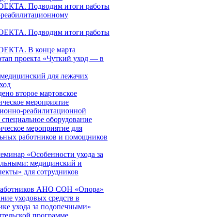
КТА. Подводим итоги работы
-реабилитационному
КТА. Подводим итоги работы
КТА. В конце марта
этап проекта «Чуткий уход — в
медицинский для лежачих
ход
дено второе мартовское
ическое мероприятие
ционно-реабилитационной
я специальное оборудование
ическое мероприятие для
льных работников и помощников
еминар «Особенности ухода за
ольными: медицинский и
пекты» для сотрудников
работников АНО СОН «Опора»
ние уходовых средств в
ике ухода за подопечными»
ительской программе