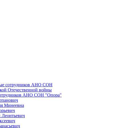
ные сотрудников АНО СОН
икой Отечественной войны
сотрудников АНО СОН "Опора"
епанович
ия Минеевна
орьевич
 Леонтьевич
ксеевич
анасьевич