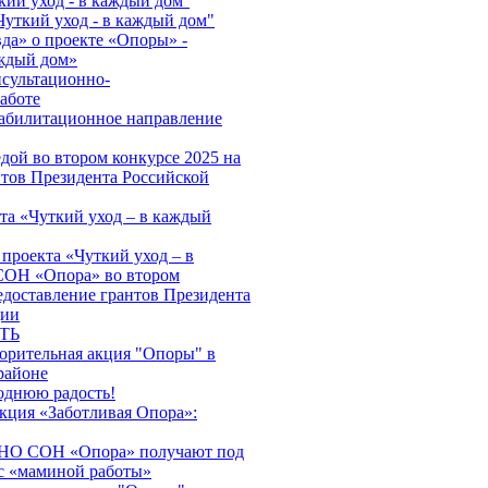
кий уход - в каждый дом''
Чуткий уход - в каждый дом"
да» о проекте «Опоры» -
аждый дом»
нсультационно-
аботе
абилитационное направление
дой во втором конкурсе 2025 на
нтов Президента Российской
та «Чуткий уход – в каждый
проекта «Чуткий уход – в
ОН «Опора» во втором
едоставление грантов Президента
ции
ТЬ
ворительная акция "Опоры" в
районе
однюю радость!
акция «Заботливая Опора»:
АНО СОН «Опора» получают под
с «маминой работы»