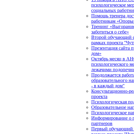
психологическое мер
социальных работни
Помощь тренера дос
работникам «Опоры
Тренинг «Выгорание 
заботиться о себе»
Второй обучающий с
рамках проекта ''Чут
Презентация сайта п
дом»
Октябрь месяц в АН
психологического м
лежачими подопечн
Продолжается работа
образовательного на
- в каждый дом"
Консультационно-ре
проекта
Психологическая по
Образовательное на
Психологическое на
Информирование о п
партнеров
Первый обучающий с