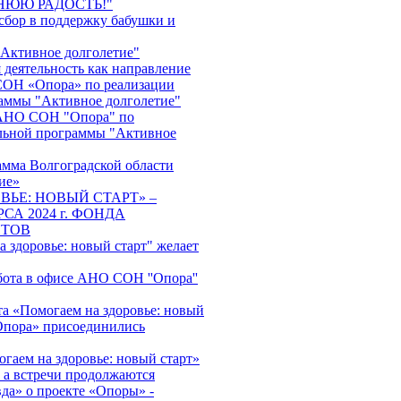
НЮЮ РАДОСТЬ!"
сбор в поддержку бабушки и
"Активное долголетие"
 деятельность как направление
ОН «Опора» по реализации
аммы "Активное долголетие"
АНО СОН "Опора" по
льной программы "Активное
амма Волгоградской области
ие»
ВЬЕ: НОВЫЙ СТАРТ» –
СА 2024 г. ФОНДА
НТОВ
 здоровье: новый старт" желает
бота в офисе АНО СОН ''Опора''
та «Помогаем на здоровье: новый
пора» присоединились
гаем на здоровье: новый старт»
, а встречи продолжаются
да» о проекте «Опоры» -