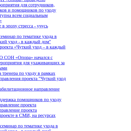
оприятия для сотрудников,
ков и помощников по уходу
тупна всем социальным
»
в эпоху стресса - учусь
еминар по тематике ухода в
кий уход - в каждый дом''
роекта «Чуткий уход – в каждый
О СОН «Опора» начался с
ероприятия для ухаживающих за
ыми
 тренера по уходу в рамках
правления проекта "Чуткий уход
абилитационное направление
ддержка помощников по уходу
правление проекта
правление проекта
роекте в СМИ, на ресурсах
еминар по тематике ухода в