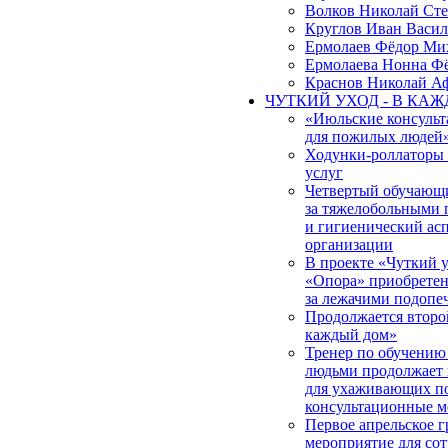
Волков Николай Ст
Круглов Иван Васил
Ермолаев Фёдор Ми
Ермолаева Нонна Ф
Краснов Николай А
ЧУТКИЙ УХОД - В КА
«Июльские консульт
для пожилых людей
Ходунки-роллаторы
услуг
Четвертый обучающи
за тяжелобольными 
и гигиенический ас
организации
В проекте «Чуткий
«Опора» приобретена
за лежачими подоп
Продолжается второ
каждый дом»
Тренер по обучению
людьми продолжает 
для ухаживающих по
консультационные м
Первое апрельское 
мероприятие для со