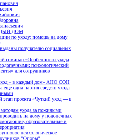
епанович
ьевич
хайлович
ёдоровна
фанасьевич
ЖДЫЙ ДОМ
ации по уходу: помощь на дому
»
 выданы получателю социальных
й семинар «Особенности ухода
подопечными: психологический
пекты» для сотрудников
 уход – в каждый дом» АНО СОН
 еще одна партия средств ухода
ечными
й этап проекта «Чуткий уход — в
 методам ухода за пожилыми
проводить на дому у подопечных
могающие, образовательные и
ероприятия
групповое психологическое
трудников "Опоры"