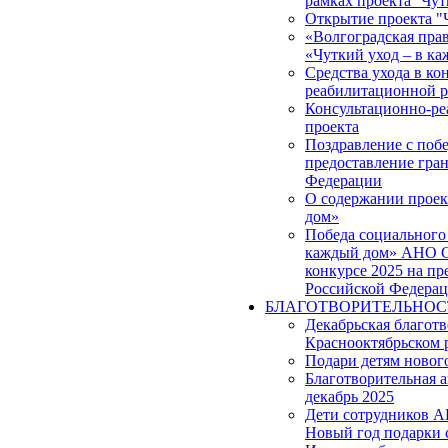
рамках проекта ''Чут
Открытие проекта "
«Волгоградская прав
«Чуткий уход – в к
Средства ухода в ко
реабилитационной р
Консультационно-ре
проекта
Поздравление с побе
предоставление гра
Федерации
О содержании проек
дом»
Победа социального 
каждый дом» АНО С
конкурсе 2025 на пр
Российской Федера
БЛАГОТВОРИТЕЛЬНОС
Декабрьская благот
Краснооктябрьском 
Подари детям новог
Благотворительная 
декабрь 2025
Дети сотрудников 
Новый год подарки 