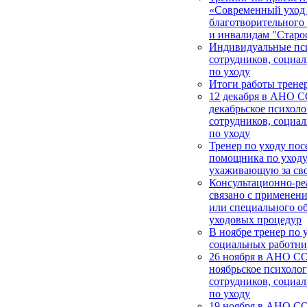
«Современный уход
благотворительног
и инвалидам "Старос
Индивидуальные пси
сотрудников, социа
по уходу
Итоги работы тренер
12 декабря в АНО 
декабрьское психоло
сотрудников, социа
по уходу
Тренер по уходу пос
помощника по уходу
ухаживающую за св
Консультационно-ре
связано с применен
или специального о
уходовых процедур
В ноябре тренер по 
социальных работни
26 ноября в АНО СО
ноябрьское психолог
сотрудников, социа
по уходу
19 ноября в АНО С