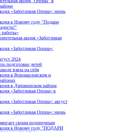
ительная акция "Опоры" в
районе
акция «Заботливая Опора»: июнь
акция к Новому году "Подари
адость!"
 работы»
орительная акция «Заботливая
акция «Заботливая Опора»:
вгуст 2024
 по подготовке детей
школе взяла на себя
акция в Ворошиловском и
районах
акция в Дзержинском районе
акция «Заботливая Опора» в
е
кция «Заботливая Опора»: август
акция «Заботливая Опора»: июнь
омогает своим подопечным
 акция к Новому году "ПОДАРИ