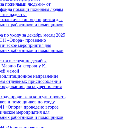
 за пожилыми людьми» от
о фонда помощи пожилым людям
ть в радость"
хологические мероприятия для
льных работников и помощников
а по уходу за декабрь месяц 2025
СОН «Опора» проведено
гическое мероприятия для
льных работников и помощников
етил в середине декабря
 Марию Викторовну К.,
оей мамой
абилитационное направление
ием отдельных приспособлений
борудования для осуществления
уходу продолжал консультировать
ков и помощников по уходу
Н «Опора» проведено второе
ическое мероприятия для
льных работников и помощников
ОН «Опора» проведено