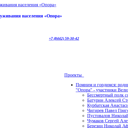
луживания населения «Опора»
+7 (8442) 59-30-42
Проекты
Помним и гордимся: род
"Опора" - участники Вел
Бессмертный полк 
Батурин Алексей Ст
Курбатская Анастас
Чигирев Павел Григ
Пустовалов Николай
Чумаков Сергей Але
Березин Николай Аф