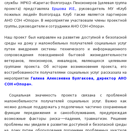
службы МРКО «Каритас-Волгоград». Пенсионеров (целевая группа
проекта) представляла
Ершова И.Е.,
руководитель МУ «Клуб
пожилых людей» Волгограда. Клуб также является партнером
АНО СОН «Опора». В мероприятии участвовали члены проектной
группы, руководители и сотрудники АНО СОН «Опора».
Наш проект был направлен на развитие доступной и безопасной
среды на дому у маломобильных получателей социальных услуг
путем внедрения системы технического и информационного
сопровождения повседневной бытовой жизнедеятельности
ветеранов, пенсионеров, инвалидов, являющихся целевыми
группами проекта. Об истории возникновения проекта, его
востребованности получателями социальных услуг рассказала на
мероприятии
Г
алина Алексеевна Булгакова, директор АНО
СОН «Опора».
Социальная значимость проекта связана с проблемой
маломобильности получателей социальных услуг. Важно как
можно дольше поддержать у подопечных частично сохраненные
функции передвижения и самообслуживания, предупреждая
возможные факторы риска-—падения, травматизм. Решение
проблемы мы увидели в развитии доступной и безопасной среды
на дому путем оборудования поручнями проблемных участков