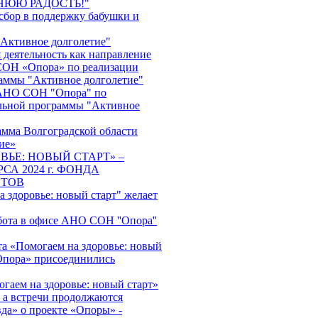
НЮЮ РАДОСТЬ!"
сбор в поддержку бабушки и
"Активное долголетие"
 деятельность как направление
ОН «Опора» по реализации
аммы "Активное долголетие"
АНО СОН "Опора" по
льной программы "Активное
амма Волгоградской области
ие»
ВЬЕ: НОВЫЙ СТАРТ» –
СА 2024 г. ФОНДА
НТОВ
 здоровье: новый старт" желает
бота в офисе АНО СОН ''Опора''
та «Помогаем на здоровье: новый
пора» присоединились
гаем на здоровье: новый старт»
, а встречи продолжаются
да» о проекте «Опоры» -