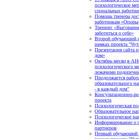
психологическое мер
социальных работни
Помощь тренера дос
работникам «Опоры
Тренинг «Выгорание 
заботиться о себе»
Второй обучающий с
рамках проекта ''Чут
Презентация сайта п
дом»
Октябрь месяц в АН
психологического м
лежачими подопечн
Продолжается работа
образовательного на
- в каждый дом"
Консультационно-ре
проекта
Психологическая по
Образовательное на
Психологическое на
Информирование о п
партнеров
Первый обучающий с