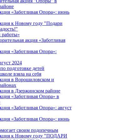
ительная акция "Опоры" в
районе
акция «Заботливая Опора»: июнь
акция к Новому году "Подари
адость!"
 работы»
орительная акция «Заботливая
акция «Заботливая Опора»:
вгуст 2024
 по подготовке детей
школе взяла на себя
акция в Ворошиловском и
районах
акция в Дзержинском районе
акция «Заботливая Опора» в
е
кция «Заботливая Опора»: август
акция «Заботливая Опора»: июнь
омогает своим подопечным
 акция к Новому году "ПОДАРИ