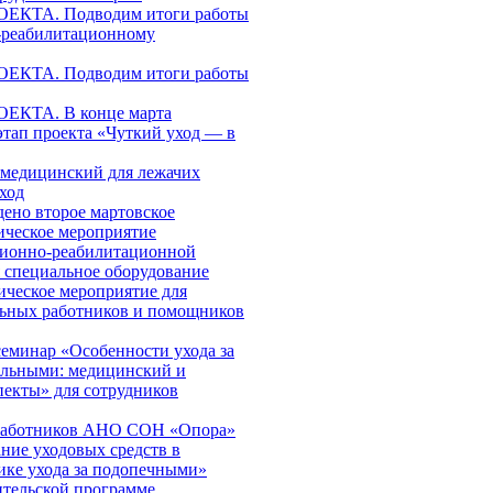
КТА. Подводим итоги работы
-реабилитационному
КТА. Подводим итоги работы
КТА. В конце марта
этап проекта «Чуткий уход — в
медицинский для лежачих
ход
дено второе мартовское
ическое мероприятие
ционно-реабилитационной
я специальное оборудование
ическое мероприятие для
льных работников и помощников
еминар «Особенности ухода за
ольными: медицинский и
пекты» для сотрудников
работников АНО СОН «Опора»
ние уходовых средств в
ике ухода за подопечными»
ительской программе