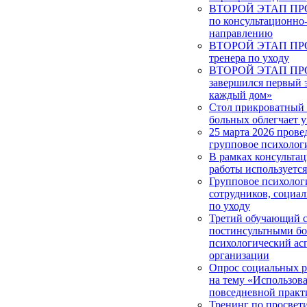
ВТОРОЙ ЭТАП ПРОЕ
по консультационно
направлению
ВТОРОЙ ЭТАП ПРОЕ
тренера по уходу
ВТОРОЙ ЭТАП ПРОЕ
завершился первый 
каждый дом»
Стол прикроватный 
больных облегчает у
25 марта 2026 прове
групповое психолог
В рамках консульта
работы используетс
Групповое психолог
сотрудников, социа
по уходу
Третий обучающий с
постинсультными б
психологический ас
организации
Опрос социальных 
на тему «Использова
повседневной практ
Тренинг по просвет