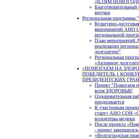
ДЕТЯМ НОВОГОД
Благотворительный 
внучки
Региональная программа 
Культурно-досуговая
мероприятий АНО С
региональной прогр
План мероприятий 
реализации региона
долголетие"
Региональная прогр
«Активное долголет
«ПОМОГАЕМ НА ЗДОРО
ПОБЕДИТЕЛЬ 1 КОНКУР
ПРЕЗИДЕНТСКИХ ГРА
Проект "Помогаем на
всем ЗДОРОВЬЯ!
Оздоровительная ра
продолжается
К участникам проек
старт» АНО СОН «О
волонтеры-медики
После проекта «Помо
- проект завершился
«Волгоградская прав