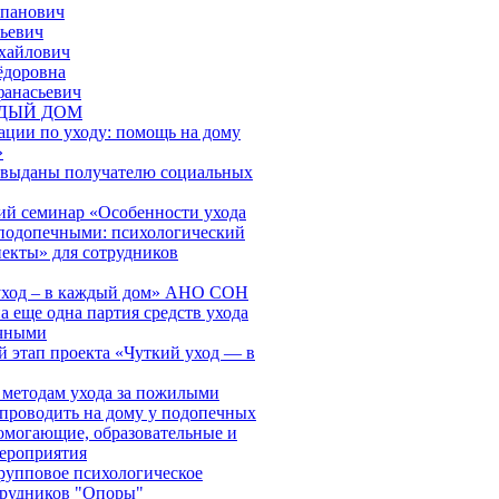
епанович
ьевич
хайлович
ёдоровна
фанасьевич
ЖДЫЙ ДОМ
ации по уходу: помощь на дому
»
 выданы получателю социальных
й семинар «Особенности ухода
подопечными: психологический
пекты» для сотрудников
 уход – в каждый дом» АНО СОН
 еще одна партия средств ухода
ечными
й этап проекта «Чуткий уход — в
 методам ухода за пожилыми
проводить на дому у подопечных
могающие, образовательные и
ероприятия
групповое психологическое
трудников "Опоры"