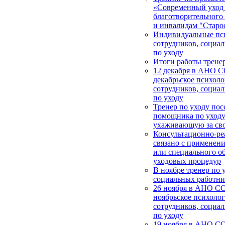
«Современный уход
благотворительног
и инвалидам "Старос
Индивидуальные пси
сотрудников, социа
по уходу
Итоги работы тренер
12 декабря в АНО 
декабрьское психоло
сотрудников, социа
по уходу
Тренер по уходу пос
помощника по уходу
ухаживающую за св
Консультационно-ре
связано с применен
или специального о
уходовых процедур
В ноябре тренер по 
социальных работни
26 ноября в АНО СО
ноябрьское психолог
сотрудников, социа
по уходу
19 ноября в АНО С