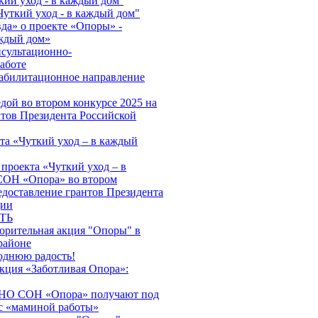
кий уход - в каждый дом''
Чуткий уход - в каждый дом"
да» о проекте «Опоры» -
аждый дом»
нсультационно-
аботе
абилитационное направление
дой во втором конкурсе 2025 на
нтов Президента Российской
та «Чуткий уход – в каждый
проекта «Чуткий уход – в
ОН «Опора» во втором
едоставление грантов Президента
ции
ТЬ
ворительная акция "Опоры" в
районе
однюю радость!
акция «Заботливая Опора»:
АНО СОН «Опора» получают под
с «маминой работы»