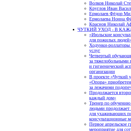
Волков Николай Ст
Круглов Иван Васил
Ермолаев Фёдор Ми
Ермолаева Нонна Ф
Краснов Николай А
ЧУТКИЙ УХОД - В КА
«Июльские консульт
для пожилых людей
Ходунки-роллаторы
услуг
Четвертый обучающи
за тяжелобольными 
и гигиенический ас
организации
В проекте «Чуткий
«Опора» приобретена
за лежачими подоп
Продолжается второ
каждый дом»
Тренер по обучению
людьми продолжает 
для ухаживающих по
консультационные м
Первое апрельское 
мероприятие для со