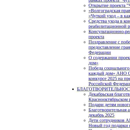
рамках проекта ''Чут
Открытие проекта "
«Волгоградская прав
«Чуткий уход – в к
Средства ухода в ко
реабилитационной р
Консультационно-ре
проекта
Поздравление с побе
предоставление гра
Федерации
О содержании проек
дом»
Победа социального 
каждый дом» АНО С
конкурсе 2025 на пр
Российской Федера
БЛАГОТВОРИТЕЛЬНОС
Декабрьская благот
Краснооктябрьском 
Подари детям новог
Благотворительная 
декабрь 2025
Дети сотрудников 
Новый год подарки 