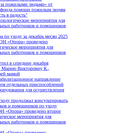
 за пожилыми людьми» от
о фонда помощи пожилым людям
ть в радость"
хологические мероприятия для
льных работников и помощников
а по уходу за декабрь месяц 2025
СОН «Опора» проведено
гическое мероприятия для
льных работников и помощников
етил в середине декабря
 Марию Викторовну К.,
оей мамой
абилитационное направление
ием отдельных приспособлений
борудования для осуществления
уходу продолжал консультировать
ков и помощников по уходу
Н «Опора» проведено второе
ическое мероприятия для
льных работников и помощников
ОН «Опора» проведено