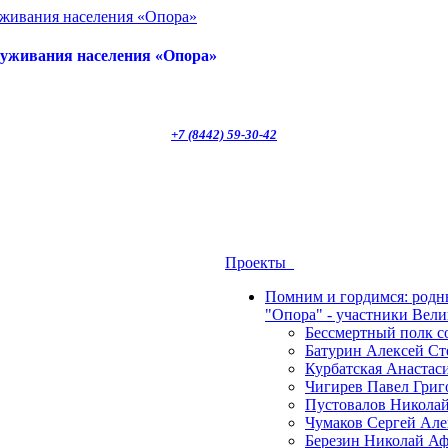
луживания населения «Опора»
+7 (8442) 59-30-42
Проекты
Помним и гордимся: род
"Опора" - участники Вел
Бессмертный полк 
Батурин Алексей Ст
Курбатская Анастас
Чигирев Павел Григ
Пустовалов Николай
Чумаков Сергей Але
Березин Николай Аф