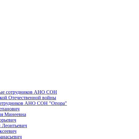
ные сотрудников АНО СОН
икой Отечественной войны
сотрудников АНО СОН "Опора"
епанович
ия Минеевна
орьевич
 Леонтьевич
ксеевич
анасьевич