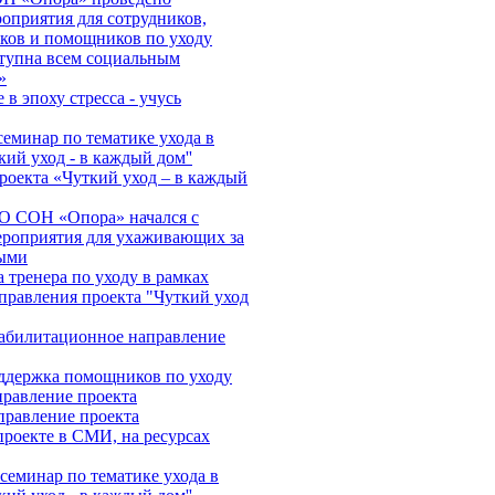
оприятия для сотрудников,
ков и помощников по уходу
тупна всем социальным
»
в эпоху стресса - учусь
еминар по тематике ухода в
кий уход - в каждый дом''
роекта «Чуткий уход – в каждый
О СОН «Опора» начался с
ероприятия для ухаживающих за
ыми
 тренера по уходу в рамках
правления проекта "Чуткий уход
абилитационное направление
ддержка помощников по уходу
правление проекта
правление проекта
роекте в СМИ, на ресурсах
еминар по тематике ухода в