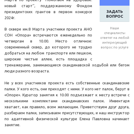
новый старт'', поддержанному Фондом
ЗАДАТЬ
президентских грантов в первом конкурсе
ВОПРОС
2024г.
Наши
В сквере им.8 Марта участники проекта АНО
специалисты
СОН «Опора» встречаются еженедельно по
ответят на любой
четвергам в 10.00. Место отличное:
интересующий
современный сквер, до которого не трудно
вопрос по услуге
добраться на любом транспорте или пешком,
широкие чистые аллеи, есть площадка с
тренажерами, занимающиеся скандинавской ходьбой или бегом
люди разного возраста.
Не у всех участников проекта есть собственные скандинавские
палки. У кого есть, они приходят с ними. У кого нет палок, берут в
«Опоре». Куратор занятия к 10.00 подъезжает к месту встречи с
несколькими комплектами скандинавских палок. Инвентаря
хватает, как правило, всем желающим. Приветствуем друг друга,
разбираем палки, записываем присутствующих, и наш инструктор
по адаптивной физической культуре Елена Павловна начинает
занятие.