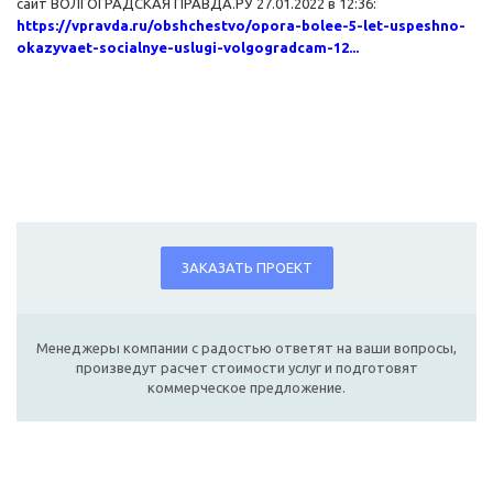
сайт ВОЛГОГРАДСКАЯ ПРАВДА.РУ 27.01.2022 в 12:36:
https://vpravda.ru/obshchestvo/opora-bolee-5-let-uspeshno-
okazyvaet-socialnye-uslugi-volgogradcam-12...
ЗАКАЗАТЬ ПРОЕКТ
Менеджеры компании с радостью ответят на ваши вопросы,
произведут расчет стоимости услуг и подготовят
коммерческое предложение.