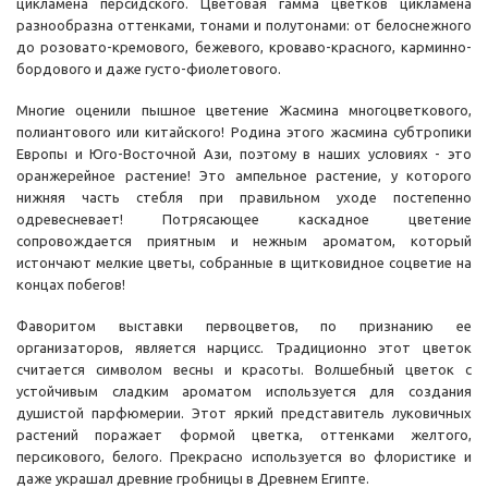
цикламена персидского. Цветовая гамма цветков цикламена
разнообразна оттенками, тонами и полутонами: от белоснежного
до розовато-кремового, бежевого, кроваво-красного, карминно-
бордового и даже густо-фиолетового.
Многие оценили пышное цветение Жасмина многоцветкового,
полиантового или китайского! Родина этого жасмина субтропики
Европы и Юго-Восточной Ази, поэтому в наших условиях - это
оранжерейное растение! Это ампельное растение, у которого
нижняя часть стебля при правильном уходе постепенно
одревесневает! Потрясающее каскадное цветение
сопровождается приятным и нежным ароматом, который
истончают мелкие цветы, собранные в щитковидное соцветие на
концах побегов!
Фаворитом выставки первоцветов, по признанию ее
организаторов, является нарцисс. Традиционно этот цветок
считается символом весны и красоты. Волшебный цветок с
устойчивым сладким ароматом используется для создания
душистой парфюмерии. Этот яркий представитель луковичных
растений поражает формой цветка, оттенками желтого,
персикового, белого. Прекрасно используется во флористике и
даже украшал древние гробницы в Древнем Египте.