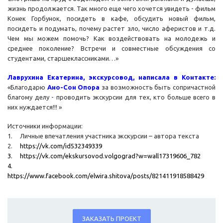
жизнь продолжается. Так много еще чего хочется увидеть - фильм
Конек Горбунок, посидеть в кафе, обсудить новый фильм,
посидеть и подумать, почему растет зло, число аферистов и т.д.
Чем мы можем помочь? Как воздействовать на молодежь и
среднее поколение? Встречи и совместные обсуждения со
студентами, старшеклассниками…»
Лаврухина Екатерина, экскурсовод, написала в Контакте:
«Благодарю
Ано-Сон Опора
за возможность быть сопричастной
благому делу - проводить экскурсии для тех, кто больше всего в
них нуждается!!! »
Источники информации:
1. Личные впечатления участника экскурсии – автора текста
2.
https://vk.com/id532349339
3.
https://vk.com/ekskursovod.volgograd?w=wall17319606_782
4.
https://www.facebook.com/elwira.shitova/posts/821411918588429
ЗАКАЗАТЬ ПРОЕКТ