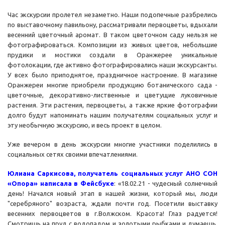
Час экскурсии пролетел незаметно. Наши подопечные разбрелись
по выставочному павильону, рассматривали первоцветы, вдыхали
весенний цветочный аромат. В таком цветочном саду нельзя не
фотографироваться. Композиции из живых цветов, небольшие
прудики и мостики создали в Оранжерее уникальные
фотолокации, где активно фотографировались наши экскурсанты.
У всех было приподнятое, праздничное настроение. В магазине
Оранжереи многие приобрели продукцию ботанического сада -
цветочные, декоративно-лиственные и цветущие луковичные
растения. Эти растения, первоцветы, а также яркие фотографии
долго будут напоминать нашим получателям социальных услуг и
эту необычную экскурсию, и весь проект в целом.
Уже вечером в день экскурсии многие участники поделились в
социальных сетях своими впечатлениями.
Юлиана Саркисова, получатель социальных услуг АНО СОН
«Опора» написала в Фейсбуке
: «18.02.21 - чудесный солнечный
день! Начался новый этап в нашей жизни, который мы, люди
"серебряного" возраста, ждали почти год. Посетили выставку
весенних первоцветов в г.Волжском. Красота! Глаз радуется!
Смотришь на пруд с водопадом и золотыми рыбками и думаешь,