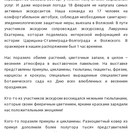
услуг. И даже морозная погода 18 февраля не напугала самых
активных экскурсантов. Наша команда из 17 человек на
комфортабельном автобусе, соблюдая необходимые санитарно-
эпидемиологические защитные меры, выехала в Волжский. В пути
участников экскурсии сопровождал экскурсовод Лаврухина
Екатерина, которая поделилась интересной информацией из
истории Царицына-Сталинграда-Волгограда и Волжского. В
оранжерее в нашем распоряжении был 1 час времени.
Нас поразило обилие растений, цветочные запахи, в целом –
весенняя атмосфера в выставочном павильоне. На выставке
представлены примулы, цикламены, тюльпаны, гиацинты, фрезии,
нарциссы и крокусы, специально выращенные специалистами
Ботанического сада ко Дню всех влюбленных и весенним
праздникам.
Кто-то из участников экскурсии восхищался нежными тюльпанами,
которые своим фееричным цветением, яркими красками зарядили
нас положительными эмоциями!
Кого-то поразили примулы и цикламены. Разноцветный ковер из
примул дополнили более полутора тысяч представителей