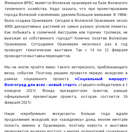
Филиалом ВРБС является Волжская оранжерея на базе Волжского
тепличного хозяйства. Надо сказать, что при проектировании
города Волжский озеленению уделяли большое внимание. В 1984г.
была создана Оранжерея. Сегодня в Волжской Оранжерее около
4000 декоративных растений из самых разных уголков планеты.
Как побывать в солнечной Австралии или горячих тропиках, не
выезжая из собственного города?! Конечно посетив Волжскую
Оранжерею. Сотрудники Оранжереи несколько раз в год
проводят тематические выставки. Так с 14 по 22 февраля
проводится выставка первоцветов.
Мы не могли пройти мимо такого интересного, приближающего
весну, события. Поэтому решили провести первую экскурсию в
рамках социального проекта
«Социальный маршрут:
Волгоград для всех - новый старт
»
, ставшего победителем в 1
конкурсе 2021г. Фонда президентских грантов, раньше
официальной презентации проекта, которая состоится 26
февраля 2021г.
Наши «серебряные» экскурсанты больше года ждали
продолжения экскурсий, все «засиделись» дома, многие мечтали
попасть именно в Оранжерею, поэтому новость о выставке
первоцветов вызвала восторг у многих получателей социальных