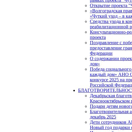
рамках проекта ''Чут
Открытие проекта "
«Волгоградская прав
«Чуткий уход – в к
Средства ухода в ко
реабилитационной р
Консультационно-ре
проекта
Поздравление с побе
предоставление гра
Федерации
О содержании проек
дом»
Победа социального 
каждый дом» АНО С
конкурсе 2025 на пр
Российской Федера
БЛАГОТВОРИТЕЛЬНОС
Декабрьская благот
Краснооктябрьском 
Подари детям новог
Благотворительная 
декабрь 2025
Дети сотрудников 
Новый год подарки 