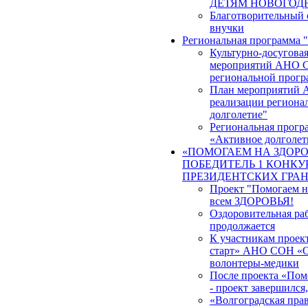
ДЕТЯМ НОВОГОД
Благотворительный 
внучки
Региональная программа 
Культурно-досуговая
мероприятий АНО С
региональной прогр
План мероприятий 
реализации региона
долголетие"
Региональная прогр
«Активное долголет
«ПОМОГАЕМ НА ЗДОРО
ПОБЕДИТЕЛЬ 1 КОНКУР
ПРЕЗИДЕНТСКИХ ГРА
Проект "Помогаем на
всем ЗДОРОВЬЯ!
Оздоровительная ра
продолжается
К участникам проек
старт» АНО СОН «О
волонтеры-медики
После проекта «Помо
- проект завершился
«Волгоградская прав