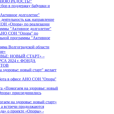
НЮЮ РАДОСТЬ!"
сбор в поддержку бабушки и
"Активное долголетие"
 деятельность как направление
ОН «Опора» по реализации
аммы "Активное долголетие"
АНО СОН "Опора" по
льной программы "Активное
амма Волгоградской области
ие»
ВЬЕ: НОВЫЙ СТАРТ» –
СА 2024 г. ФОНДА
НТОВ
 здоровье: новый старт" желает
бота в офисе АНО СОН ''Опора''
та «Помогаем на здоровье: новый
пора» присоединились
гаем на здоровье: новый старт»
, а встречи продолжаются
да» о проекте «Опоры» -