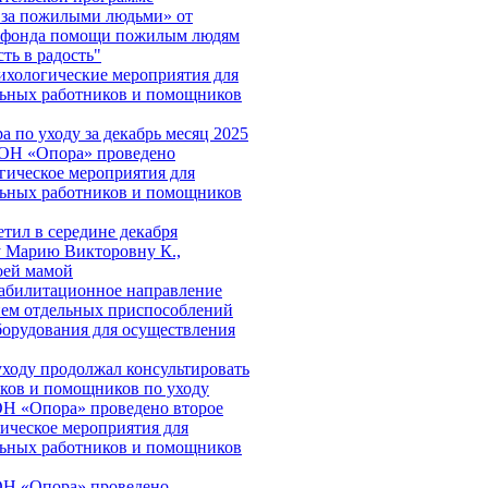
 за пожилыми людьми» от
о фонда помощи пожилым людям
ть в радость"
хологические мероприятия для
льных работников и помощников
а по уходу за декабрь месяц 2025
СОН «Опора» проведено
гическое мероприятия для
льных работников и помощников
етил в середине декабря
 Марию Викторовну К.,
оей мамой
абилитационное направление
ием отдельных приспособлений
борудования для осуществления
уходу продолжал консультировать
ков и помощников по уходу
Н «Опора» проведено второе
ическое мероприятия для
льных работников и помощников
ОН «Опора» проведено