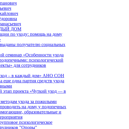
епанович
ьевич
хайлович
ёдоровна
фанасьевич
ЖДЫЙ ДОМ
ации по уходу: помощь на дому
»
 выданы получателю социальных
й семинар «Особенности ухода
подопечными: психологический
пекты» для сотрудников
 уход – в каждый дом» АНО СОН
 еще одна партия средств ухода
ечными
й этап проекта «Чуткий уход — в
 методам ухода за пожилыми
проводить на дому у подопечных
могающие, образовательные и
ероприятия
групповое психологическое
трудников "Опоры"