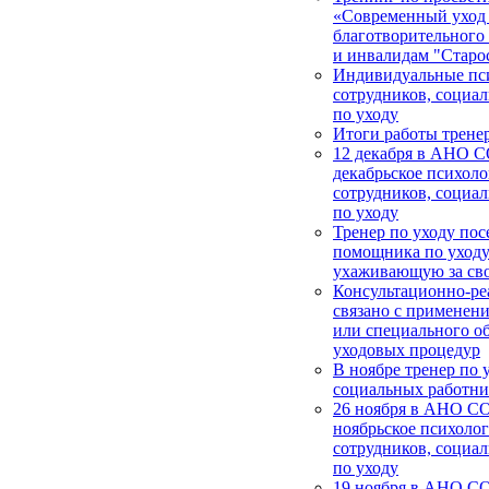
«Современный уход
благотворительног
и инвалидам "Старос
Индивидуальные пси
сотрудников, социа
по уходу
Итоги работы тренер
12 декабря в АНО 
декабрьское психоло
сотрудников, социа
по уходу
Тренер по уходу пос
помощника по уходу
ухаживающую за св
Консультационно-ре
связано с применен
или специального о
уходовых процедур
В ноябре тренер по 
социальных работни
26 ноября в АНО СО
ноябрьское психолог
сотрудников, социа
по уходу
19 ноября в АНО С