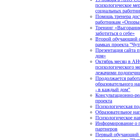
психологическое мер
социальных работни
Помощь тренера дос
работникам «Опоры
Тренинг «Выгорание 
заботиться о себе»
Второй обучающий с
рамках проекта ''Чут
Презентация сайта п
дом»
Октябрь месяц в АН
психологического м
лежачими подопечн
Продолжается работа
образовательного на
- в каждый дом"
Консультационно-ре
проекта
Психологическая по
Образовательное на
Психологическое на
Информирование о п
партнеров
Первый обучающий с