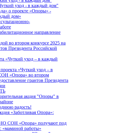
кий уход - в каждый дом''
Чуткий уход - в каждый дом"
да» о проекте «Опоры» -
аждый дом»
нсультационно-
аботе
абилитационное направление
дой во втором конкурсе 2025 на
нтов Президента Российской
та «Чуткий уход – в каждый
проекта «Чуткий уход – в
ОН «Опора» во втором
едоставление грантов Президента
ции
ТЬ
ворительная акция "Опоры" в
районе
однюю радость!
акция «Заботливая Опора»:
АНО СОН «Опора» получают под
с «маминой работы»