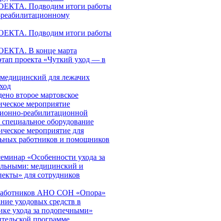
КТА. Подводим итоги работы
-реабилитационному
КТА. Подводим итоги работы
КТА. В конце марта
этап проекта «Чуткий уход — в
медицинский для лежачих
ход
дено второе мартовское
ическое мероприятие
ционно-реабилитационной
я специальное оборудование
ическое мероприятие для
льных работников и помощников
еминар «Особенности ухода за
ольными: медицинский и
пекты» для сотрудников
работников АНО СОН «Опора»
ние уходовых средств в
ике ухода за подопечными»
ительской программе