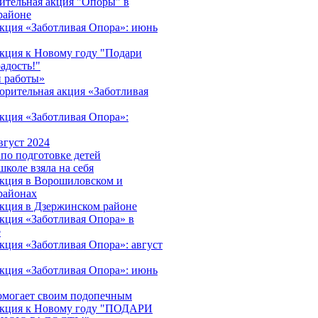
ительная акция "Опоры" в
районе
акция «Заботливая Опора»: июнь
акция к Новому году "Подари
адость!"
 работы»
орительная акция «Заботливая
акция «Заботливая Опора»:
вгуст 2024
 по подготовке детей
школе взяла на себя
акция в Ворошиловском и
районах
акция в Дзержинском районе
акция «Заботливая Опора» в
е
кция «Заботливая Опора»: август
акция «Заботливая Опора»: июнь
омогает своим подопечным
 акция к Новому году "ПОДАРИ