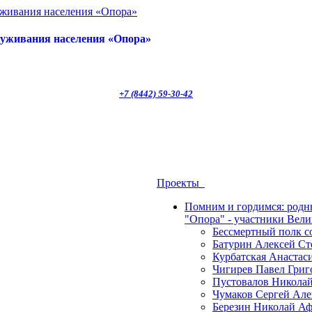
луживания населения «Опора»
+7 (8442) 59-30-42
Проекты
Помним и гордимся: род
"Опора" - участники Вел
Бессмертный полк 
Батурин Алексей Ст
Курбатская Анастас
Чигирев Павел Григ
Пустовалов Николай
Чумаков Сергей Але
Березин Николай Аф