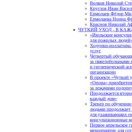
Волков Николай Ст
Круглов Иван Васил
Ермолаев Фёдор Ми
Ермолаева Нонна Ф
Краснов Николай А
ЧУТКИЙ УХОД - В КА
«Июльские консульт
для пожилых людей
Ходунки-роллаторы
услуг
Четвертый обучающи
за тяжелобольными 
и гигиенический ас
организации
В проекте «Чуткий
«Опора» приобретена
за лежачими подоп
Продолжается второ
каждый дом»
Тренер по обучению
людьми продолжает 
для ухаживающих по
консультационные м
Первое апрельское 
мероприятие для со