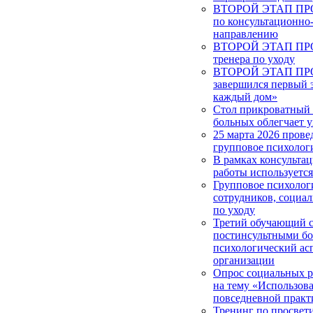
ВТОРОЙ ЭТАП ПРОЕ
по консультационно
направлению
ВТОРОЙ ЭТАП ПРОЕ
тренера по уходу
ВТОРОЙ ЭТАП ПРОЕ
завершился первый 
каждый дом»
Стол прикроватный 
больных облегчает у
25 марта 2026 прове
групповое психолог
В рамках консульта
работы используетс
Групповое психолог
сотрудников, социа
по уходу
Третий обучающий с
постинсультными б
психологический ас
организации
Опрос социальных 
на тему «Использова
повседневной практ
Тренинг по просвет