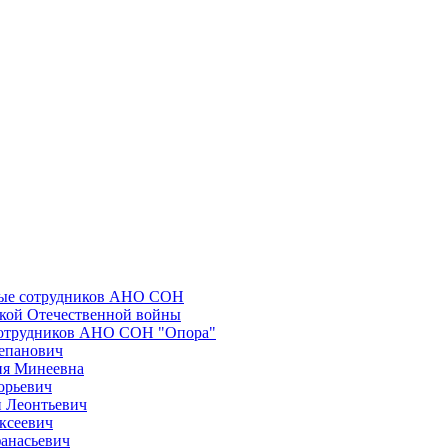
ные сотрудников АНО СОН
икой Отечественной войны
сотрудников АНО СОН "Опора"
епанович
ия Минеевна
орьевич
 Леонтьевич
ксеевич
анасьевич