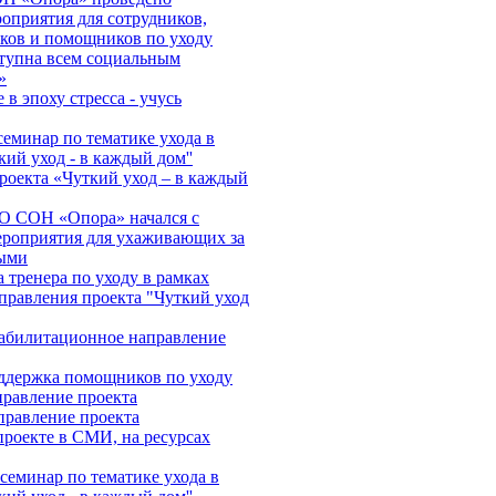
оприятия для сотрудников,
ков и помощников по уходу
тупна всем социальным
»
в эпоху стресса - учусь
еминар по тематике ухода в
кий уход - в каждый дом''
роекта «Чуткий уход – в каждый
О СОН «Опора» начался с
ероприятия для ухаживающих за
ыми
 тренера по уходу в рамках
правления проекта "Чуткий уход
абилитационное направление
ддержка помощников по уходу
правление проекта
правление проекта
роекте в СМИ, на ресурсах
еминар по тематике ухода в