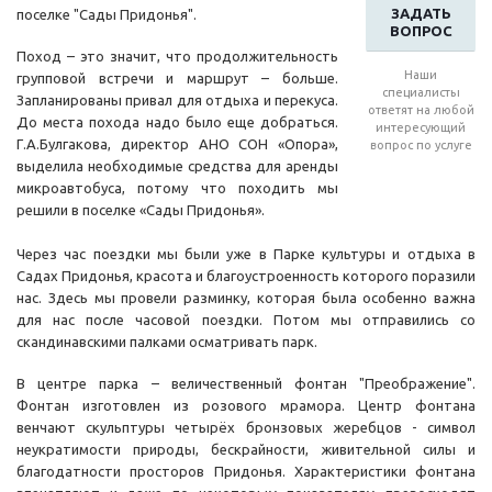
ЗАДАТЬ
поселке "Сады Придонья".
ВОПРОС
Поход – это значит, что продолжительность
Наши
групповой встречи и маршрут – больше.
специалисты
Запланированы привал для отдыха и перекуса.
ответят на любой
До места похода надо было еще добраться.
интересующий
Г.А.Булгакова, директор АНО СОН «Опора»,
вопрос по услуге
выделила необходимые средства для аренды
микроавтобуса, потому что походить мы
решили в поселке «Сады Придонья».
Через час поездки мы были уже в Парке культуры и отдыха в
Садах Придонья, красота и благоустроенность которого поразили
нас. Здесь мы провели разминку, которая была особенно важна
для нас после часовой поездки. Потом мы отправились со
скандинавскими палками осматривать парк.
В центре парка – величественный фонтан "Преображение".
Фонтан изготовлен из розового мрамора. Центр фонтана
венчают скульптуры четырёх бронзовых жеребцов - символ
неукратимости природы, бескрайности, живительной силы и
благодатности просторов Придонья. Характеристики фонтана