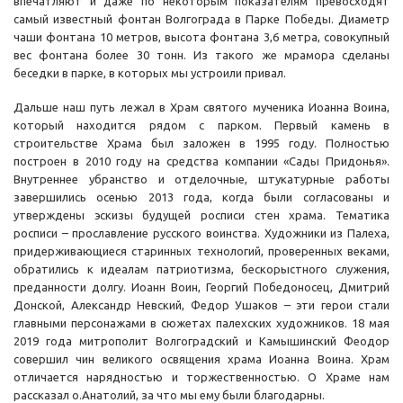
впечатляют и даже по некоторым показателям превосходят
самый известный фонтан Волгограда в Парке Победы. Диаметр
чаши фонтана 10 метров, высота фонтана 3,6 метра, совокупный
вес фонтана более 30 тонн. Из такого же мрамора сделаны
беседки в парке, в которых мы устроили привал.
Дальше наш путь лежал в Храм святого мученика Иоанна Воина,
который находится рядом с парком. Первый камень в
строительстве Храма был заложен в 1995 году. Полностью
построен в 2010 году на средства компании «Сады Придонья».
Внутреннее убранство и отделочные, штукатурные работы
завершились осенью 2013 года, когда были согласованы и
утверждены эскизы будущей росписи стен храма. Тематика
росписи – прославление русского воинства. Художники из Палеха,
придерживающиеся старинных технологий, проверенных веками,
обратились к идеалам патриотизма, бескорыстного служения,
преданности долгу. Иоанн Воин, Георгий Победоносец, Дмитрий
Донской, Александр Невский, Федор Ушаков – эти герои стали
главными персонажами в сюжетах палехских художников. 18 мая
2019 года митрополит Волгоградский и Камышинский Феодор
совершил чин великого освящения храма Иоанна Воина. Храм
отличается нарядностью и торжественностью. О Храме нам
рассказал о.Анатолий, за что мы ему были благодарны.