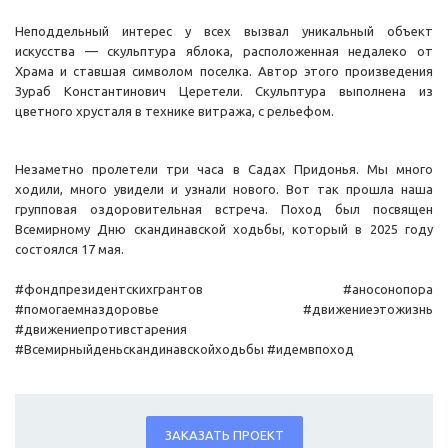
Неподдельный интерес у всех вызвал уникальный объект
искусства — скульптура яблока, расположенная недалеко от
Храма и ставшая символом поселка. Автор этого произведения
Зураб Константинович Церетели. Скульптура выполнена из
цветного хрусталя в технике витража, с рельефом.
Незаметно пролетели три часа в Садах Придонья. Мы много
ходили, много увидели и узнали нового. Вот так прошла наша
групповая оздоровительная встреча. Поход был посвящен
Всемирному Дню скандинавской ходьбы, который в 2025 году
состоялся 17 мая.
#фондпрезидентскихгрантов #аносонопора
#помогаемназдоровье #движениеэтожизнь
#движениепротивстарения
#Всемирныйденьскандинавскойходьбы #идемвпоход
ЗАКАЗАТЬ ПРОЕКТ