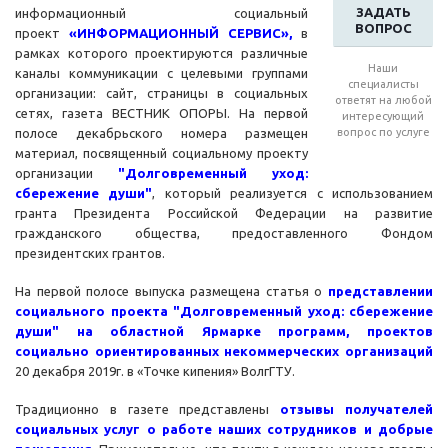
ЗАДАТЬ
информационный социальный
ВОПРОС
проект
«ИНФОРМАЦИОННЫЙ СЕРВИС»,
в
рамках которого проектируются различные
Наши
каналы коммуникации с целевыми группами
специалисты
организации: сайт, страницы в социальных
ответят на любой
сетях, газета ВЕСТНИК ОПОРЫ. На первой
интересующий
полосе декабрьского номера размещен
вопрос по услуге
материал, посвященный социальному проекту
организации
"Долговременный уход:
сбережение души"
, который реализуется с использованием
гранта Президента Российской Федерации на развитие
гражданского общества, предоставленного Фондом
президентских грантов.
На первой полосе выпуска размещена статья о
представлении
социального проекта "Долговременный уход: сбережение
души" на областной Ярмарке программ, проектов
социально ориентированных некоммерческих организаций
20 декабря 2019г. в «Точке кипения» ВолгГТУ.
Традиционно в газете представлены
отзывы получателей
социальных услуг о работе наших сотрудников и добрые