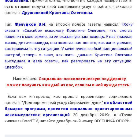
пожелания.
Примечательно, что почти в каждом номере газеты
есть отзывы получателей социальных услуг о работе психолога
проекта
Дружининой Кристины Олеговны
.
Так,
Желудков В.И.
на второй полосе газеты написал:
«Хочу
сказать «Спасибо» психологу Кристине Олеговне, что смогла
навестить мою семью, за ее оказанную нам помощь. У нас тяжелая
жизнь, дети-инвалиды, она помогла нам понять, как жить дальше,
как принимать эту ситуацию. У меня очень слабый эмоциональный
настрой, теперь я знаю, как жить дальше. Кристина Олеговна
выслушала и дала советы, как реагировать на эту ситуацию.
Спасибо».
Напоминаем:
Социально-психологическую поддержку
может получить каждый из вас, если вы в ней нуждаетесь!
Если вам интересно, как прошла презентация социального
проекта "Долговременный уход: сбережение души"
на областной
Ярмарке программ, проектов социально ориентированных
некоммерческих организаций
20 декабря 2019г. в «Точке
кипения» ВолгГТУ, читайте декабрьский номер ВЕСТНИКА ОПОРЫ.