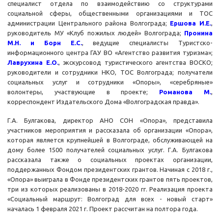
специалист отдела по взаимодействию со структурами
социальной сферы, общественными организациями и ТОС
администрации Центрального района Волгограда;
Ершова И.Е.
,
руководитель МУ «Клуб пожилых людей» Волгограда;
Пронина
М.Н. и Борн Е.С.
, ведущие специалисты Туристско-
информационного центра ГАУ ВО «Агентство развития туризма»;
Лаврухина Е.О.
, экскурсовод туристического агентства ВОСКО;
руководители и сотрудники НКО, ТОС Волгограда; получатели
социальных услуг и сотрудники «Опоры», «серебряные»
волонтеры, участвующие в проекте;
Романова М.
,
корреспондент Издательского Дома «Волгоградская правда».
Г.А. Булгакова, директор АНО СОН «Опора», представила
участников мероприятия и рассказала об организации «Опора»,
которая является крупнейшей в Волгограде, обслуживающей на
дому более 1500 получателей социальных услуг. Г.А. Булгакова
рассказала также о социальных проектах организации,
поддержанных Фондом президентских грантов. Начиная с 2018 г.,
«Опора» выиграла в Фонде президентских грантов пять проектов,
три из которых реализованы в 2018-2020 гг. Реализация проекта
«Социальный маршрут: Волгоград для всех - новый старт»
началась 1 февраля 2021 г. Проект рассчитан на полтора года.