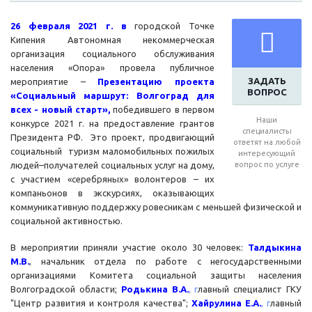
26 февраля 2021 г.
в
городской Точке
Кипения Автономная некоммерческая
организация социального обслуживания
населения «Опора» провела публичное
ЗАДАТЬ
мероприятие –
Презентацию проекта
ВОПРОС
«Социальный маршрут: Волгоград для
всех - новый старт»,
победившего в первом
Наши
конкурсе 2021 г. на предоставление грантов
специалисты
Президента РФ. Это проект, продвигающий
ответят на любой
социальный туризм маломобильных пожилых
интересующий
людей–получателей социальных услуг на дому,
вопрос по услуге
с участием «серебряных» волонтеров – их
компаньонов в экскурсиях, оказывающих
коммуникативную поддержку ровесникам с меньшей физической и
социальной активностью.
В мероприятии приняли участие около 30 человек:
Талдыкина
М.В.
, начальник отдела по работе с негосударственными
организациями Комитета социальной защиты населения
Волгоградской области;
Родькина В.А.
, г
лавный специалист ГКУ
"Центр развития и контроля качества";
Хайрулина Е.А.
, г
лавный