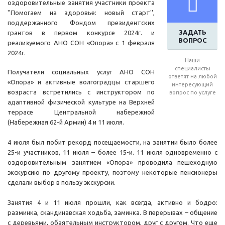
оздоровительные занятия участники проекта
''Помогаем на здоровье: новый старт'',
поддержанного Фондом президентских
ЗАДАТЬ
грантов в первом конкурсе 2024г. и
ВОПРОС
реализуемого АНО СОН «Опора» с 1 февраля
2024г.
Наши
специалисты
Получатели социальных услуг АНО СОН
ответят на любой
«Опора» и активные волгоградцы старшего
интересующий
возраста встретились с инструктором по
вопрос по услуге
адаптивной физической культуре на Верхней
террасе Центральной набережной
(Набережная 62-й Армии) 4 и 11 июля.
4 июля был побит рекорд посещаемости, на занятии было более
25-и участников, 11 июля – более 15-и. 11 июля одновременно с
оздоровительным занятием «Опора» проводила пешеходную
экскурсию по другому проекту, поэтому некоторые пенсионеры
сделали выбор в пользу экскурсии.
Занятия 4 и 11 июля прошли, как всегда, активно и бодро:
разминка, скандинавская ходьба, заминка. В перерывах – общение
с деревьями, обаятельным инструктором, друг с другом. Что еще