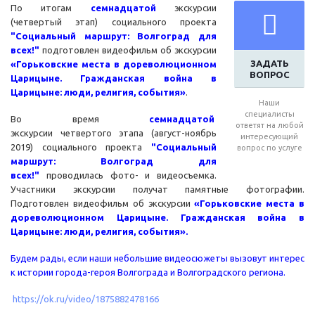
По итогам
семнадцатой
экскурсии
(четвертый этап) социального проекта
"Социальный маршрут: Волгоград для
всех!"
подготовлен видеофильм об экскурсии
ЗАДАТЬ
«Горьковские места в дореволюционном
ВОПРОС
Царицыне. Гражданская война в
Царицыне: люди, религия, события»
.
Наши
специалисты
Во время
семнадцатой
ответят на любой
экскурсии четвертого этапа (август-ноябрь
интересующий
2019) социального проекта
"Социальный
вопрос по услуге
маршрут: Волгоград для
всех!"
проводилась фото- и видеосъемка.
Участники экскурсии получат памятные фотографии.
Подготовлен видеофильм об экскурсии
«Горьковские места в
дореволюционном Царицыне. Гражданская война в
Царицыне: люди, религия, события»
.
Будем рады, если наши небольшие видеосюжеты вызовут интерес
к истории города-героя Волгограда и Волгоградского региона.
https://ok.ru/video/1875882478166