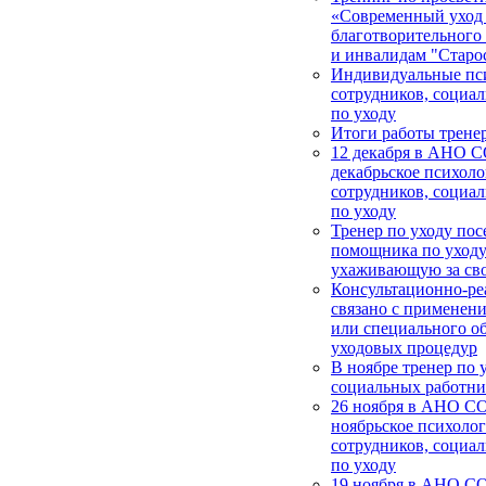
«Современный уход
благотворительног
и инвалидам "Старос
Индивидуальные пси
сотрудников, социа
по уходу
Итоги работы тренер
12 декабря в АНО 
декабрьское психоло
сотрудников, социа
по уходу
Тренер по уходу пос
помощника по уходу
ухаживающую за св
Консультационно-ре
связано с применен
или специального о
уходовых процедур
В ноябре тренер по 
социальных работни
26 ноября в АНО СО
ноябрьское психолог
сотрудников, социа
по уходу
19 ноября в АНО С