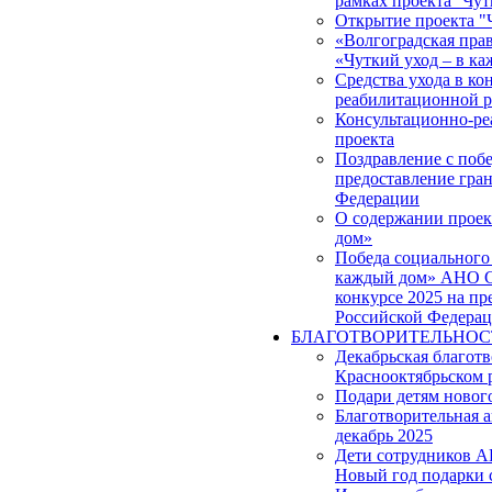
рамках проекта ''Чут
Открытие проекта "
«Волгоградская прав
«Чуткий уход – в к
Средства ухода в ко
реабилитационной р
Консультационно-ре
проекта
Поздравление с побе
предоставление гра
Федерации
О содержании проек
дом»
Победа социального 
каждый дом» АНО С
конкурсе 2025 на пр
Российской Федера
БЛАГОТВОРИТЕЛЬНОС
Декабрьская благот
Краснооктябрьском 
Подари детям новог
Благотворительная 
декабрь 2025
Дети сотрудников 
Новый год подарки 