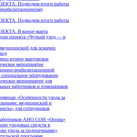
КТА. Подводим итоги работы
-реабилитационному
КТА. Подводим итоги работы
КТА. В конце марта
этап проекта «Чуткий уход — в
медицинский для лежачих
ход
дено второе мартовское
ическое мероприятие
ционно-реабилитационной
я специальное оборудование
ическое мероприятие для
льных работников и помощников
еминар «Особенности ухода за
ольными: медицинский и
пекты» для сотрудников
работников АНО СОН «Опора»
ние уходовых средств в
ике ухода за подопечными»
ительской программе