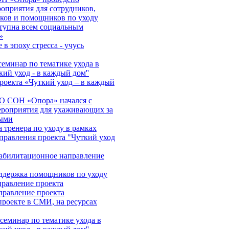
оприятия для сотрудников,
ков и помощников по уходу
тупна всем социальным
»
в эпоху стресса - учусь
еминар по тематике ухода в
кий уход - в каждый дом''
роекта «Чуткий уход – в каждый
О СОН «Опора» начался с
ероприятия для ухаживающих за
ыми
 тренера по уходу в рамках
правления проекта "Чуткий уход
абилитационное направление
ддержка помощников по уходу
правление проекта
правление проекта
роекте в СМИ, на ресурсах
еминар по тематике ухода в