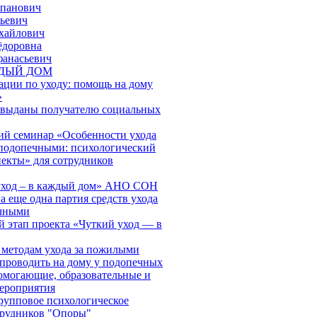
епанович
ьевич
хайлович
ёдоровна
фанасьевич
ЖДЫЙ ДОМ
ации по уходу: помощь на дому
»
 выданы получателю социальных
й семинар «Особенности ухода
подопечными: психологический
пекты» для сотрудников
 уход – в каждый дом» АНО СОН
 еще одна партия средств ухода
ечными
й этап проекта «Чуткий уход — в
 методам ухода за пожилыми
проводить на дому у подопечных
могающие, образовательные и
ероприятия
групповое психологическое
трудников "Опоры"