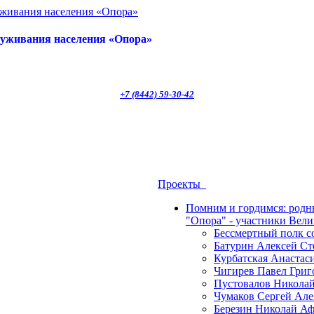
луживания населения «Опора»
+7 (8442) 59-30-42
Проекты
Помним и гордимся: род
"Опора" - участники Вел
Бессмертный полк 
Батурин Алексей Ст
Курбатская Анастас
Чигирев Павел Григ
Пустовалов Николай
Чумаков Сергей Але
Березин Николай Аф