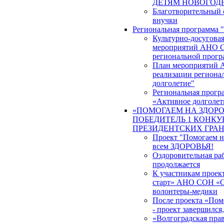
ДЕТЯМ НОВОГОД
Благотворительный 
внучки
Региональная программа 
Культурно-досуговая
мероприятий АНО С
региональной прогр
План мероприятий 
реализации региона
долголетие"
Региональная прогр
«Активное долголет
«ПОМОГАЕМ НА ЗДОРО
ПОБЕДИТЕЛЬ 1 КОНКУР
ПРЕЗИДЕНТСКИХ ГРА
Проект "Помогаем на
всем ЗДОРОВЬЯ!
Оздоровительная ра
продолжается
К участникам проек
старт» АНО СОН «О
волонтеры-медики
После проекта «Помо
- проект завершился
«Волгоградская прав