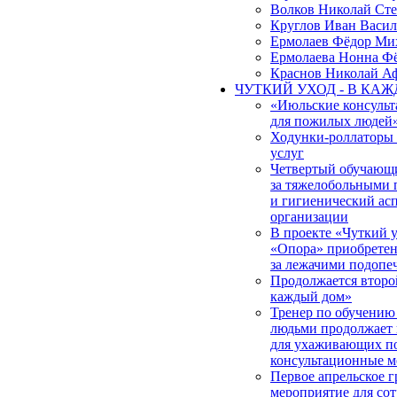
Волков Николай Ст
Круглов Иван Васил
Ермолаев Фёдор Ми
Ермолаева Нонна Ф
Краснов Николай А
ЧУТКИЙ УХОД - В КА
«Июльские консульт
для пожилых людей
Ходунки-роллаторы
услуг
Четвертый обучающи
за тяжелобольными 
и гигиенический ас
организации
В проекте «Чуткий
«Опора» приобретена
за лежачими подоп
Продолжается второ
каждый дом»
Тренер по обучению
людьми продолжает 
для ухаживающих по
консультационные м
Первое апрельское 
мероприятие для со