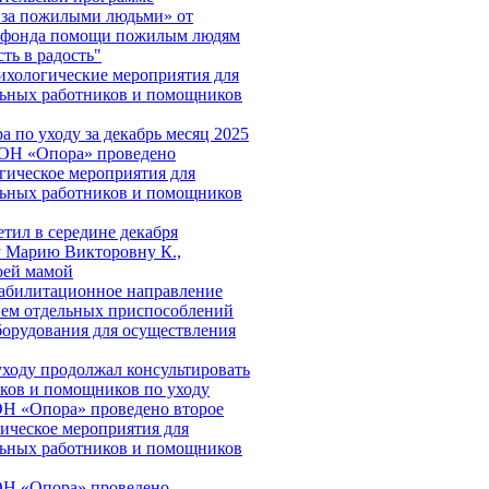
 за пожилыми людьми» от
о фонда помощи пожилым людям
ть в радость"
хологические мероприятия для
льных работников и помощников
а по уходу за декабрь месяц 2025
СОН «Опора» проведено
гическое мероприятия для
льных работников и помощников
етил в середине декабря
 Марию Викторовну К.,
оей мамой
абилитационное направление
ием отдельных приспособлений
борудования для осуществления
уходу продолжал консультировать
ков и помощников по уходу
Н «Опора» проведено второе
ическое мероприятия для
льных работников и помощников
ОН «Опора» проведено