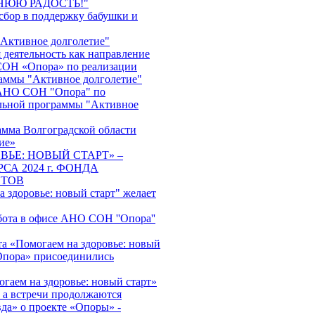
НЮЮ РАДОСТЬ!"
сбор в поддержку бабушки и
"Активное долголетие"
 деятельность как направление
ОН «Опора» по реализации
аммы "Активное долголетие"
АНО СОН "Опора" по
льной программы "Активное
амма Волгоградской области
ие»
ВЬЕ: НОВЫЙ СТАРТ» –
СА 2024 г. ФОНДА
НТОВ
 здоровье: новый старт" желает
бота в офисе АНО СОН ''Опора''
та «Помогаем на здоровье: новый
пора» присоединились
гаем на здоровье: новый старт»
, а встречи продолжаются
да» о проекте «Опоры» -