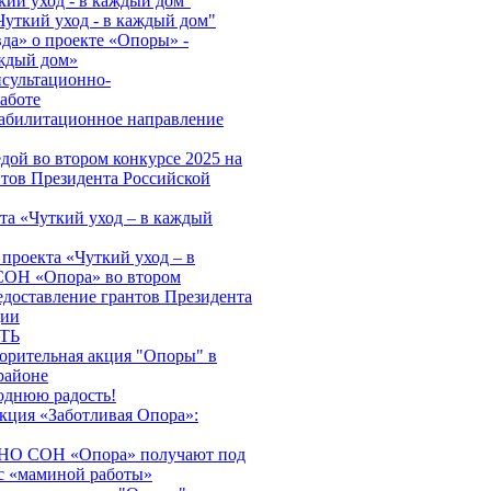
кий уход - в каждый дом''
Чуткий уход - в каждый дом"
да» о проекте «Опоры» -
аждый дом»
нсультационно-
аботе
абилитационное направление
дой во втором конкурсе 2025 на
нтов Президента Российской
та «Чуткий уход – в каждый
проекта «Чуткий уход – в
ОН «Опора» во втором
едоставление грантов Президента
ции
ТЬ
ворительная акция "Опоры" в
районе
однюю радость!
акция «Заботливая Опора»:
АНО СОН «Опора» получают под
с «маминой работы»