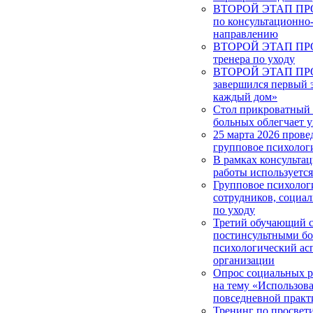
ВТОРОЙ ЭТАП ПРОЕ
по консультационно
направлению
ВТОРОЙ ЭТАП ПРОЕ
тренера по уходу
ВТОРОЙ ЭТАП ПРОЕ
завершился первый 
каждый дом»
Стол прикроватный 
больных облегчает у
25 марта 2026 прове
групповое психолог
В рамках консульта
работы используетс
Групповое психолог
сотрудников, социа
по уходу
Третий обучающий с
постинсультными б
психологический ас
организации
Опрос социальных 
на тему «Использова
повседневной практ
Тренинг по просвет