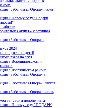
ительная акция "Опоры" в
районе
акция «Заботливая Опора»: июнь
акция к Новому году "Подари
адость!"
 работы»
орительная акция «Заботливая
акция «Заботливая Опора»:
вгуст 2024
 по подготовке детей
школе взяла на себя
акция в Ворошиловском и
районах
акция в Дзержинском районе
акция «Заботливая Опора» в
е
кция «Заботливая Опора»: август
акция «Заботливая Опора»: июнь
омогает своим подопечным
 акция к Новому году "ПОДАРИ