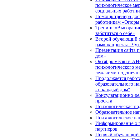
психологическое мер
социальных работни
Помощь тренера дос
работникам «Опоры
Тренинг «Выгорание 
заботиться о себе»
Второй обучающий с
рамках проекта ''Чут
Презентация сайта п
дом»
Октябрь месяц в АН
психологического м
лежачими подопечн
Продолжается работа
образовательного на
- в каждый дом"
Консультационно-ре
проекта
Психологическая по
Образовательное на
Психологическое на
Информирование о п
партнеров
Первый обучающий с