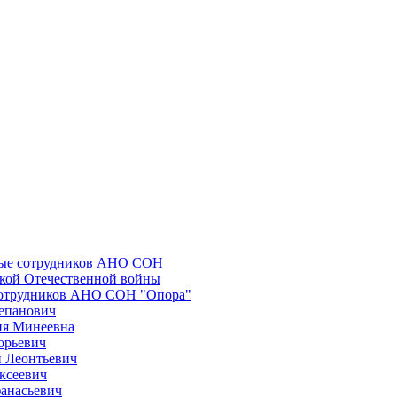
ные сотрудников АНО СОН
икой Отечественной войны
сотрудников АНО СОН "Опора"
епанович
ия Минеевна
орьевич
 Леонтьевич
ксеевич
анасьевич