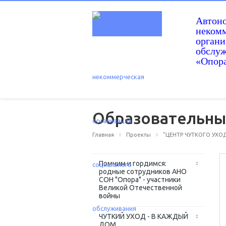
Автон
некомм
орган
обслу
«Опор
Образовательны
Главная
Проекты
"ЦЕНТР ЧУТКОГО УХОД
Помним и гордимся:
родные сотрудников АНО
СОН "Опора" - участники
Великой Отечественной
войны
ЧУТКИЙ УХОД - В КАЖДЫЙ
ДОМ