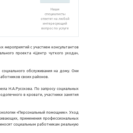
Наши
специалисты
ответят на любой
интересующий
вопрос по услуге
ых мероприятий с участием консультантов
льного проекта «Центр чуткого ухода»,
социального обслуживания на дому. Они
аботников своих районов.
ела Н.А.Русскова. По запросу социальных
одопечного в кровати, участники занятия
хнологии «Персональный помощник». Уход
живающих, применения профессиональных
риносят социальным работникам реальную