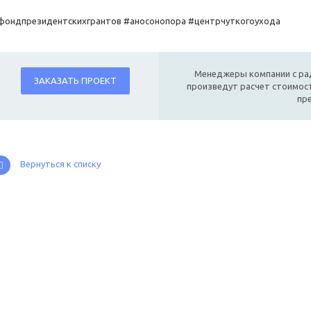
фондпрезидентскихгрантов #аносонопора #центрчуткогоухода
Менеджеры компании с ра
ЗАКАЗАТЬ ПРОЕКТ
произведут расчет стоимост
пр
Вернуться к списку