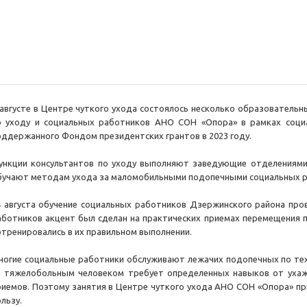
 августе в Центре чуткого ухода состоялось несколько образовательн
о уходу и социальных работников АНО СОН «Опора» в рамках социа
оддержанного Фондом президентских грантов в 2023 году.
ункции консультантов по уходу выполняют заведующие отделениями 
бучают методам ухода за маломобильными подопечными социальных р
4 августа обучение социальных работников Дзержинского района пров
аботников акцент был сделан на практических приемах перемещения п
отренировались в их правильном выполнении.
ногие социальные работники обслуживают лежачих подопечных по те
а тяжелобольным человеком требует определенных навыков от уха
риемов. Поэтому занятия в Центре чуткого ухода АНО СОН «Опора» п
льзу.