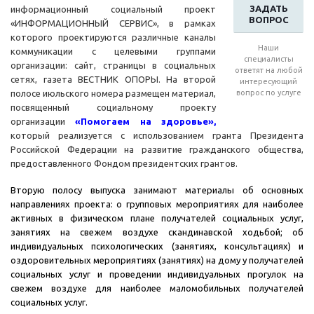
ЗАДАТЬ
информационный социальный проект
ВОПРОС
«ИНФОРМАЦИОННЫЙ СЕРВИС», в рамках
которого проектируются различные каналы
Наши
коммуникации с целевыми группами
специалисты
организации: сайт, страницы в социальных
ответят на любой
сетях, газета ВЕСТНИК ОПОРЫ. На второй
интересующий
полосе июльского номера размещен материал,
вопрос по услуге
посвященный социальному проекту
организации
«Помогаем на здоровье»,
который реализуется с использованием гранта Президента
Российской Федерации на развитие гражданского общества,
предоставленного Фондом президентских грантов.
Вторую полосу выпуска занимают материалы об основных
направлениях проекта: о групповых мероприятиях для наиболее
активных в физическом плане получателей социальных услуг,
занятиях на свежем воздухе скандинавской ходьбой; об
индивидуальных психологических (занятиях, консультациях) и
о
здоровительных мероприятиях (занятиях) на дому у получателей
социальных услуг и проведении
индивидуальных прогулок на
свежем воздухе для наиболее маломобильных получателей
социальных услуг.