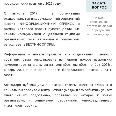
ЗАДАТЬ
президентских грантов в 2023 году.
ВОПРОС
С августа 2017 г. в организации
Наши
осуществляется информационный социальный
специалисты
проект «ИНФОРМАЦИОННЫЙ СЕРВИС», в
ответят на любой
рамках которого проектируются различные
интересующий
каналы коммуникации с целевыми группами
вопрос по услуге
организации: сайт, страницы в социальных
сетях, газета ВЕСТНИК ОПОРЫ.
Информация о начале проекта, его содержании, основных
событиях была опубликована на первой полосе нескольких
номеров газеты: июль, август, сентябрь, октябрь, ноябрь 2023г.,
январь 2024 г. и второй полосе февральского номера 2024 г.
газеты.
Благодаря публикациям в номерах газеты «Вестник Опоры» о
социальном проекте «Центр чуткого ухода» и его событиях узнает
много наших подопечных, проявляющих интерес к жизни
организации, и социальных работников, непосредственных
участников проекта.