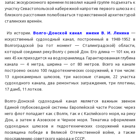
запас экскурсионного времени позволил нашей группе подъехать к
участку Севастопольской набережной напротив первого шлюза и с
близкого расстояния полюбоваться торжественной архитектурой
сталинских времён.
Из истории.
Волго-Донской канал имени В. И. Ленина
—
искусственный судоходный канал, построенный в 1948-1952 в
Волгоградской (на тот момент — Сталинградской) области,
который соединил реку Волгу с рекой Дон. Его длина — 101 км, из
них 45 км приходится на водохранилища. Гарантированная глубина
канала — 4 метра, ширина — от 80 метров. Всего на канале
построено около 100 гидротехнических сооружений, в том числе:
13 однокамерных шлюзов, три насосные станции, 22 участка
судоходного канала, два ремонтных заграждения, три плотины,
17 дамб, 11 лотков.
Волго-Донской судоходный канал является важным звеном
Единой глубоководной системы Европейской части России: через
него флот попадает как с Волги, так и с Каспийского моря, на реку
Дон, а затем в Азовское и Черное моря. Тематика оформления
судоходных шлюзов и гидротехнических сооружений канала
посвящена победе в Великой Отечественной войне, а также
прославлению советского народа и СССР.