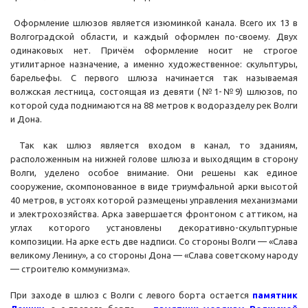
Оформление шлюзов является изюминкой канала. Всего их 13 в
Волгоградской области, и каждый оформлен по-своему. Двух
одинаковых нет. Причём оформление носит не строгое
утилитарное назначение, а именно художественное: скульптуры,
барельефы. С первого шлюза начинается так называемая
волжская лестница, состоящая из девяти (№1-№9) шлюзов, по
которой суда поднимаются на 88 метров к водоразделу рек Волги
и Дона.
Так как шлюз является входом в канал, то зданиям,
расположенным на нижней голове шлюза и выходящим в сторону
Волги, уделено особое внимание. Они решены как единое
сооружение, скомпонованное в виде триумфальной арки высотой
40 метров, в устоях которой размещены управления механизмами
и электрохозяйства. Арка завершается фронтоном с аттиком, на
углах которого установлены декоративно-скульптурные
композиции. На арке есть две надписи. Со стороны Волги — «Слава
великому Ленину», а со стороны Дона — «Слава советскому народу
— строителю коммунизма».
При заходе в шлюз с Волги с левого борта остается
памятник