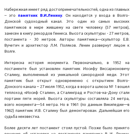
Набережная имеет ряд достопримечательностей, одна из главных
– это
памятник В.И.Ленину
. Он находится у входа в Волго-
Донской судоходный канал. Это один из самых высоких
памятников в мире жившему на свете человеку (57 метров),
занесен в книгу рекордов Гиннеса. Высота скульптуры - 27 метров,
постамента - 30 метров. Авторы памятника—скульптор Е.В.
Вучетич и архитектор Л.М. Поляков. Ленин развернут лицом к
Волге.
Интересна история монумента. Первоначально, в 1952 на
постаменте был установлен памятник Иосифу Виссарионовичу
Сталину, выполненный из уникальной самородной меди. Этот
памятник был открыт одновременно с открытием Волго-
Донского канала – 27 июля 1952, когда в ворота шлюза № 1 вошел
теплоход «Иосиф Сталин», а Сталинград и Ростов-на-Дону стали
портами пяти морей. Высота скульптуры составляла 24 метра,
всего монумента—54 метра. Но в 1961 (по данным Википедии—в
1962) памятник И.В. Сталину был демонтирован. Дальнейшая его
судьба неизвестна.
Более десяти лет постамент стоял пустой. Позже было принято
решение об установке на постаменте памятника В И. Ленину.