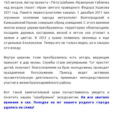
14,5 метров. Автор проекта – Пётр Шабунин. Мраморная табличка
над входом гласит: «Храм святого праведного Фёдора Ушакова
2011 год. Памяти первостроителям канала». 1 декабря 2011 при
огромном скоплении народа митрополит Волгоградский и
Камышинский Герман совершил обряд освящения. С этого времени
многое вокруг церкви преобразилось: территорию облагородили,
посадили деревья, кустарники, весной и летом она утопает в
зелени и цветах. В 2013 у храма появилась звонница и еще
отдельные 6 колоколов. Теперь его не только видно, но и слышно
ото всюду.
Внутри церковь тоже преобразилась: есть алтарь, верующие
приносят в дар иконы. Службы стали регулярными. Тут крестят
детей, получают благословление на брак молодожены, проводят
праздничные богослужения. Приход ведет активную
просветительскую деятельность, принимает непосредственное
участие в жизни Красноармейского района.
Вот такой замечательный храм посчастливилось увидеть и
посетить нашим "серебряным" экскурсантам.
На все хватило
времени и сил. Поездка на юг нашего родного города
удалась на славу!