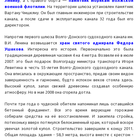
Ленину
, а с правого борта —
памятник
морякам Волжской
военной флотилии
. На территории шлюза установлен памятник
Вартану Чмшкяну. Он был главным инженером при строительстве
канала, а после сдачи в эксплуатацию канала 32 года был его
директором.
Напротив первого шлюза Волго-Донского судоходного канала им.
В.И. Ленина возвышается
храм святого адмирала Федора
Ушакова
. Интересна его история. Первоначально это была
традиционная деревянная часовня 4 на 4 метра. Возвели её в июле
2007: это был подарок Волгограду министра транспорта Игоря
Левитина в честь 55-летия Волго-Донского судоходного канала.
Она вписалась в окружающее пространство, придав своим видом
завершенность и гармонию, будто испокон веков стояла здесь.
Высокий купол, запах свежей древесины создавал особенную
атмосферу. Но в мае 2008 она сгорела дотла.
Почти три года о чудесной обители напоминал лишь оставшийся
бетонный фундамент. Все это время верующие горожане
собирали средства на её восстановление. И закипела стройка,
потихоньку вверх потянулся белокаменный храм, который вскоре
увенчал золотой купол. Строительство завершили к концу 2011.
Общая площадь здания - 58,3 метра, высота вместе с крестом -