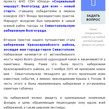
проекту АНО СОН «Опора»
«Социальный
маршрут: Волгоград для всех – новый
старт»
, ставшему победителем в первом
ЗАДАТЬ
конкурсе 2021 Фонда президентских грантов.
ВОПРОС
Маршрут экскурсии был направлен в самый
южный район города, на
Севастопольскую
Наши
набережную Волгограда.
специалисты
ответят на любой
Вторым пунктом нашего путешествия стала
интересующий
набережная Красноармейского района,
вопрос по услуге
носящая имя города-героя Севастополя
.
Набережная начинается от автомобильного
моста через Волго-Донской судоходный канал и заканчивается у
памятника Ленину. Ранее это была просто набережная
Красноармейского района, но 1 ноября 2015 ей присвоили новое
имя - Севастопольская. Незадолго до этого произошли всем
известные события, а именно присоединение Крыма к России. В
честь этого и была переименована набережная и установлена
памятная табличка.
На набережной можно увидеть и оригинальные помпезные
фонари, и цепи, обрамляющие пешеходную зону вдоль всей
набережной, а также широкие лестницы.