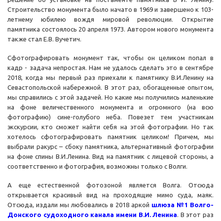
Строительство монумента было начато в 1969 и завершено к 103-
летнему юбилею вождя мировой революции. Открытие
памятника состоялось 20 апреля 1973. Автором нового монумента
также стал Е.В. Вучетич.
Сфотографировать монумент так, чтобы он целиком попал в
кадр - задача непростая. Нам не удалось сделать это в сентябре
2018, когда мы первый раз приехали к памятнику В.И.Ленину на
Севастопольской набережной. В этот раз, обогащенные опытом,
мы справились с этой задачей. Но какие мы получились маленькие
на фоне величественного монумента и огромного (на всю
фотографию) сине-голубого неба. Повезет тем участникам
экскурсии, кто сможет найти себя на этой фотографии. Но так
хотелось сфотографировать памятник целиком! Причем, мы
выбрали ракурс – сбоку памятника, альтернативный фотографии
на фоне спины В.И.Ленина. Вид на памятник с лицевой стороны, а
соответственно и фотография, возможны только с Волги.
А еще естественной фотозоной является Волга. Отсюда
открывается красивый вид на проходящие мимо суда, маяк.
Отсюда, издали мы любовались в 2018 аркой
шлюза №1 Волго-
Донского судоходного канала имени В.И. Ленина
. В этот раз