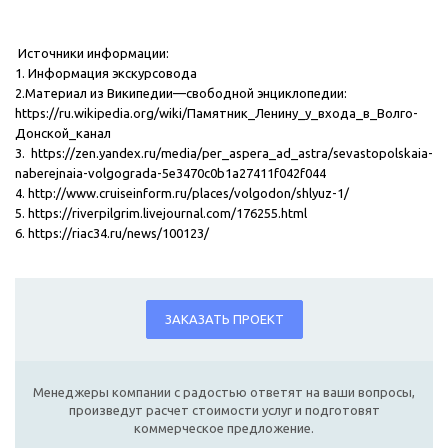
Источники информации:
1. Информация экскурсовода
2.Материал из Википедии—свободной энциклопедии:
https://ru.wikipedia.org/wiki/Памятник_Ленину_у_входа_в_Волго-
Донской_канал
3.
https://zen.yandex.ru/media/per_aspera_ad_astra/sevastopolskaia-
naberejnaia-volgograda-5e3470c0b1a27411f042f044
4.
http://www.cruiseinform.ru/places/volgodon/shlyuz-1/
5.
https://riverpilgrim.livejournal.com/176255.html
6.
https://riac34.ru/news/100123/
ЗАКАЗАТЬ ПРОЕКТ
Менеджеры компании с радостью ответят на ваши вопросы,
произведут расчет стоимости услуг и подготовят
коммерческое предложение.