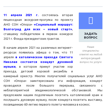
11 апреля 2021 г.
состоялась вторая
пешеходная экскурсия-прогулка по проекту
АНО СОН «Опора»
«Социальный маршрут:
Волгоград для всех – новый старт»
,
ЗАДАТЬ
ставшему победителем в первом конкурсе
ВОПРОС
2021 г. Фонда президентских грантов.
Наши
В начале апреля 2021 на различных интернет-
специалисты
ресурсах появилась афиша о том, что 11
ответят на любой
апреля
в католическом приходе Святого
интересующий
Николая состоится концерт духовной
вопрос по услуге
музыки
,
в котором примут участие хор
прихода, детский хоровой ансамбль и
камерный оркестр. Многих получателей социальных услуг АНО
СОН «Опора» заинтересовала эта информация, концерт
проводился после большого перерыва, связанного с
неблагоприятной эпидемиологической обстановкой. Мы
предложили нашим подопечным посетить католический храм и
послушать духовную музыку, после концерта посетить выставку,
посвященную 60-летию первого полета человека в космос.