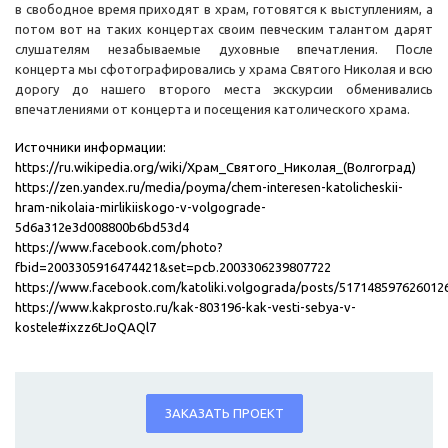
в свободное время приходят в храм, готовятся к выступлениям, а
потом вот на таких концертах своим певческим талантом дарят
слушателям незабываемые духовные впечатления. После
концерта мы сфотографировались у храма Святого Николая и всю
дорогу до нашего второго места экскурсии обменивались
впечатлениями от концерта и посещения католического храма.
Источники информации:
https://ru.wikipedia.org/wiki/Храм_Святого_Николая_(Волгоград)
https://zen.yandex.ru/media/poyma/chem-interesen-katolicheskii-
hram-nikolaia-mirlikiiskogo-v-volgograde-
5d6a312e3d008800b6bd53d4
https://www.facebook.com/photo?
fbid=2003305916474421&set=pcb.2003306239807722
https://www.facebook.com/katoliki.volgograda/posts/517148597626012
https://www.kakprosto.ru/kak-803196-kak-vesti-sebya-v-
kostele#ixzz6tJoQAQl7
ЗАКАЗАТЬ ПРОЕКТ