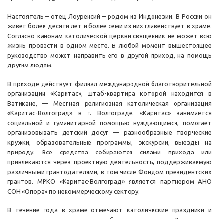
Настоятель – отец Лоуренсий – родом из Индонезии. В России он
живет более десяти лет и более семи из них главенствует в храме.
Согласно канонам католической церкви священник не может всю
жизнь провести в одном месте. В любой момент вышестоящее
руководство может направить его в другой приход, на помощь
другим людям.
В приходе действует филиал международной благотворительной
организации «Каритас», штаб-квартира которой находится в
Ватикане, — Местная религиозная католическая организация
«Каритас-Волгоград» в г. Волгограде. «Каритас» занимается
социальной и гуманитарной помощью нуждающимся, помогает
организовывать детский досуг — разнообразные творческие
кружки, образовательные программы, экскурсии, выезды на
природу. Все средства собираются силами прихода или
привлекаются через проектную деятельность, поддерживаемую
различными грантодателями, в том числе Фондом президентских
грантов. МРКО «Каритас-Волгоград» является партнером АНО
СОН «Опора» по некоммерческому сектору.
В течение года в храме отмечают католические праздники и