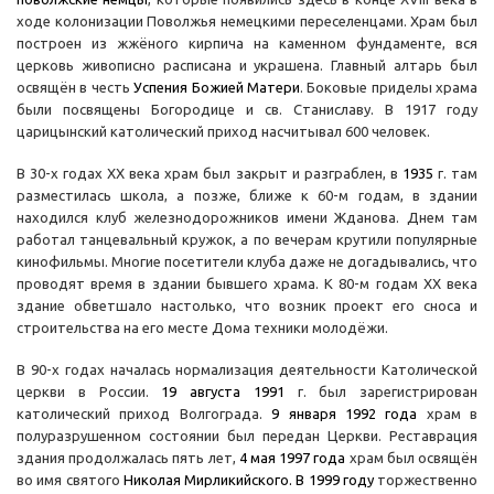
ходе колонизации Поволжья немецкими переселенцами. Храм был
построен из жжёного кирпича на каменном фундаменте, вся
церковь живописно расписана и украшена. Главный алтарь был
освящён в честь
Успения Божией Матери
. Боковые приделы храма
были посвящены Богородице и св. Станиславу. В 1917 году
царицынский католический приход насчитывал 600 человек.
В 30-х годах XX века храм был закрыт и разграблен, в
1935
г. там
разместилась школа, а позже, ближе к 60-м годам, в здании
находился клуб железнодорожников имени Жданова. Днем там
работал танцевальный кружок, а по вечерам крутили популярные
кинофильмы. Многие посетители клуба даже не догадывались, что
проводят время в здании бывшего храма. К 80-м годам XX века
здание обветшало настолько, что возник проект его сноса и
строительства на его месте Дома техники молодёжи.
В 90-х годах началась нормализация деятельности Католической
церкви в России.
19 августа
1991
г. был зарегистрирован
католический приход Волгограда.
9 января
1992 года
храм в
полуразрушенном состоянии был передан Церкви. Реставрация
здания продолжалась пять лет,
4 мая
1997 года
храм был освящён
во имя святого
Николая Мирликийского
. В
1999 году
торжественно