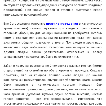
проводят концерты, в том числе благотворительные. Здесь часто
выступает лауреат международных конкурсов органист Владимир
Королевский. При храме создан и успешно выступает перед
прихожанами приходской хор.
Вне богослужения основные
правила поведения
в католическом
храме (костеле) таковы: мужчины при входе в храм снимают
головные уборы, но для женщин косынки не требуются. Особых
норм в одежде или использовании косметики тоже нет, кроме
диктуемых общими правилами этикета. При входе в храм надо
выключить звук мобильного телефона; нельзя шуметь, мешать
другим людям; важно уважительно относиться к Храму,
священникам и прихожанам, быть вежливыми и т.д.
Зайдя в храм, мы расселись по 2 человека в разных местах (помня
о дистанции) на скамейки по обе стороны от прохода. Следует
отметить, что на концерт пришло много людей. До начала
концерта мы рассматривали внутреннее убранство храма, многие
были впервые в католическом костеле. Концерт был
великолепным, прошел на одном дыхании, мы не заметили этого
часа времени. Духовная музыка, звуки органа, высокие, чистые
голоса хористов, - все это завораживало… Интересно, что
участниками приходского хора являются простые люди, которые