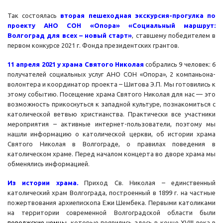
Так состоялась
вторая пешеходная экскурсия-прогулка по
проекту АНО СОН «Опора» «Социальный маршрут:
Волгоград для всех – новый старт»
, ставшему победителем в
первом конкурсе 2021 г. Фонда президентских грантов.
11 апреля 2021 у храма Святого Николая
собрались 9 человек: 6
получателей социальных услуг АНО СОН «Опора», 2 компаньона-
волонтера и координатор проекта – Шитова Э.П. Мы готовились к
этому событию. Посещение храма Святого Николая для нас — это
возможность прикоснуться к западной культуре, познакомиться с
католической ветвью христианства. Практически все участники
мероприятия – активные интернет-пользователи, поэтому мы
нашли информацию о католической церкви, об истории храма
Святого Николая в Волгограде, о правилах поведения в
католическом храме. Перед началом концерта во дворе храма мы
обменялись информацией.
Из истории храма.
Приход Св. Николая – единственный
католический храм Волгограда, построенный в 1899 г. на частные
пожертвования архиепископа Ежи Шембека. Первыми католиками
на территории современной Волгоградской области были
поволжские немцы
, которые появились здесь в конце XVIII века в