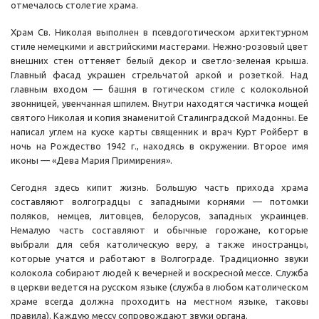
отмечалось столетие храма.
Храм Св. Николая выполнен в псевдоготическом архитектурном
стиле немецкими и австрийскими мастерами. Нежно-розовый цвет
внешних стен оттеняет белый декор и светло-зеленая крыша.
Главный фасад украшен стрельчатой аркой и розеткой. Над
главным входом — башня в готическом стиле с колокольной
звонницей, увенчанная шпилем. Внутри находятся частичка мощей
святого Николая и копия знаменитой Сталинградской Мадонны. Ее
написал углем на куске карты священник и врач Курт Ройберт в
ночь на Рождество 1942 г., находясь в окружении. Второе имя
иконы — «Дева Мария Примирения».
Сегодня здесь кипит жизнь. Большую часть прихода храма
составляют волгоградцы с западными корнями — потомки
поляков, немцев, литовцев, белорусов, западных украинцев.
Немалую часть составляют и обычные горожане, которые
выбрали для себя католическую веру, а также иностранцы,
которые учатся и работают в Волгограде. Традиционно звуки
колокола собирают людей к вечерней и воскресной мессе. Служба
в церкви ведется на русском языке (служба в любом католическом
храме всегда должна проходить на местном языке, таковы
правила). Каждую мессу сопровождают звуки органа.