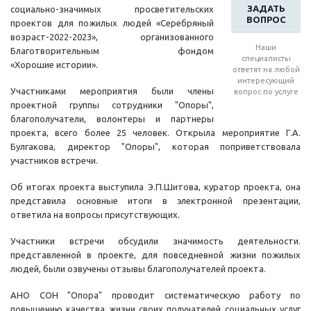
ЗАДАТЬ
социально-значимых просветительских
ВОПРОС
проектов для пожилых людей «Серебряный
возраст-2022-2023», организованного
Наши
Благотворительным фондом
специалисты
«Хорошие истории».
ответят на любой
интересующий
Участниками мероприятия были члены
вопрос по услуге
проектной группы сотрудники "Опоры",
благополучатели, волонтеры и партнеры
проекта, всего более 25 человек. Открыла мероприятие Г.А.
Булгакова, директор "Опоры", которая поприветствовала
участников встречи.
Об итогах проекта выступила Э.П.Шитова, куратор проекта, она
представила основные итоги в электронной презентации,
ответила на вопросы присутствующих.
Участники встречи обсудили значимость деятельности.
представленной в проекте, для повседневной жизни пожилых
людей, были озвучены отзывы благополучателей проекта.
АНО СОН "Опора" проводит систематическую работу по
повышению качества жизни своих получателей социальных услуг