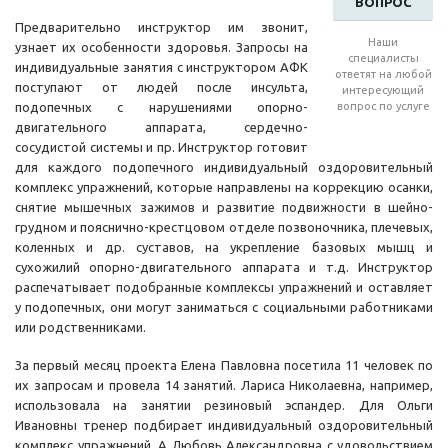
ВОПРОС
Предварительно инструктор им звонит,
Наши
узнает их особенности здоровья. Запросы на
специалисты
индивидуальные занятия с инструктором АФК
ответят на любой
поступают от людей после инсульта,
интересующий
подопечных с нарушениями опорно-
вопрос по услуге
двигательного аппарата, сердечно-
сосудистой системы и пр. Инструктор готовит
для каждого подопечного индивидуальный оздоровительный
комплекс упражнений, которые направлены на коррекцию осанки,
снятие мышечных зажимов и развитие подвижности в шейно-
грудном и пояснично-крестцовом отделе позвоночника, плечевых,
коленных и др. суставов, на укрепление базовых мышц и
сухожилий опорно-двигательного аппарата и т.д. Инструктор
распечатывает подобранные комплексы упражнений и оставляет
у подопечных, они могут заниматься с социальными работниками
или родственниками.
За первый месяц проекта Елена Павловна посетила 11 человек по
их запросам и провела 14 занятий. Лариса Николаевна, например,
использовала на занятии резиновый эспандер. Для Ольги
Ивановны тренер подбирает индивидуальный оздоровительный
комплекс упражнений. А Любовь Александровна с удовольствием