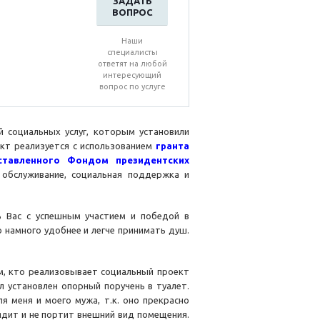
ЗАДАТЬ
ВОПРОС
Наши
специалисты
ответят на любой
интересующий
вопрос по услуге
 социальных услуг, которым установили
кт реализуется с использованием
гранта
ставленного Фондом президентских
 обслуживание, социальная поддержка и
ь Вас с успешным участием и победой в
о намного удобнее и легче принимать душ.
ем, кто реализовывает социальный проект
л установлен опорный поручень в туалет.
 меня и моего мужа, т.к. оно прекрасно
лядит и не портит внешний вид помещения.