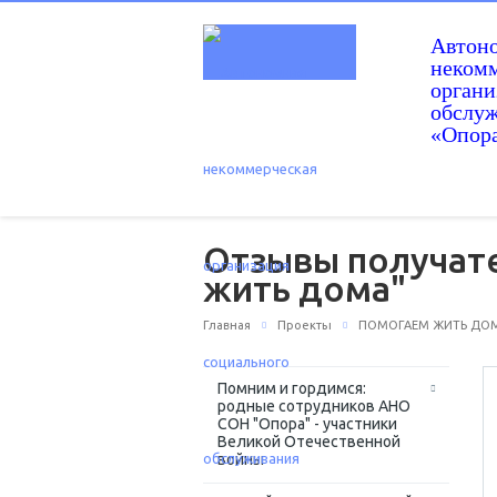
Автон
некомм
орган
обслу
«Опор
Отзывы получате
жить дома"
Главная
Проекты
ПОМОГАЕМ ЖИТЬ ДОМ
Помним и гордимся:
родные сотрудников АНО
СОН "Опора" - участники
Великой Отечественной
войны