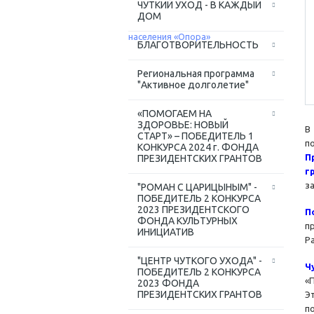
ЧУТКИЙ УХОД - В КАЖДЫЙ
ДОМ
БЛАГОТВОРИТЕЛЬНОСТЬ
Региональная программа
"Активное долголетие"
«ПОМОГАЕМ НА
ЗДОРОВЬЕ: НОВЫЙ
В
СТАРТ» – ПОБЕДИТЕЛЬ 1
п
КОНКУРСА 2024 г. ФОНДА
П
ПРЕЗИДЕНТСКИХ ГРАНТОВ
г
з
"РОМАН С ЦАРИЦЫНЫМ" -
ПОБЕДИТЕЛЬ 2 КОНКУРСА
2023 ПРЕЗИДЕНТСКОГО
П
ФОНДА КУЛЬТУРНЫХ
п
ИНИЦИАТИВ
Р
"ЦЕНТР ЧУТКОГО УХОДА" -
Ч
ПОБЕДИТЕЛЬ 2 КОНКУРСА
«
2023 ФОНДА
ПРЕЗИДЕНТСКИХ ГРАНТОВ
Э
п