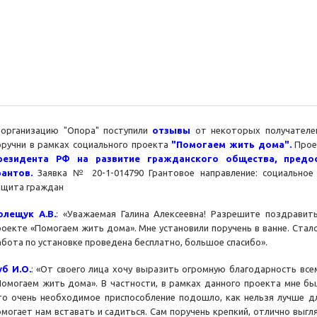
 организацию "Опора" поступили
отзывы
от некоторых получателей
оручни в рамках социального проекта
"Помогаем жить дома".
Прое
резидента РФ на развитие гражданского общества, предо
рантов.
Заявка № 20-1-014790 Грантовое направление: социальное
ащита граждан
олещук А.В.
: «Уважаемая Галина Алексеевна! Разрешите поздравит
роекте «Помогаем жить дома». Мне установили поручень в ванне. Стал
абота по установке проведена бесплатно, большое спасибо».
уб И.О.
: «От своего лица хочу выразить огромную благодарность вс
Помогаем жить дома». В частности, в рамках данного проекта мне бы
то очень необходимое приспособление подошло, как нельзя лучше для
омогает нам вставать и садиться. Сам поручень крепкий, отлично выг