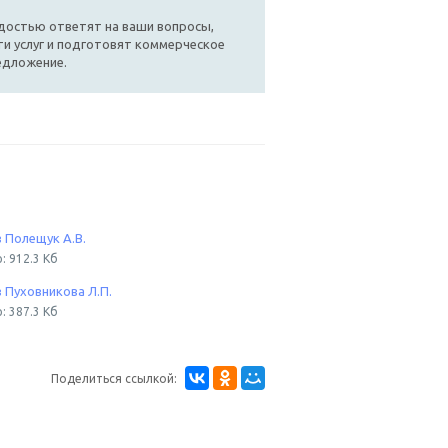
достью ответят на ваши вопросы,
и услуг и подготовят коммерческое
едложение.
 Полещук А.В.
: 912.3 Кб
 Пуховникова Л.П.
: 387.3 Кб
Поделиться ссылкой: