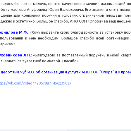
азалось бы такая мелочь, но это качественно меняет жизнь людей в
аботу мастера Ануфриева Юрия Валерьевича. Его знания и опыт помог
ешение для крепления поручня в условиях ограниченной площади по
адежно и эстетично. Большое спасибо, АНО СОН «Опора» за ваш неоцен
орнилова М.Ф.
: «Хочу выразить свою благодарность за установку пор
спользовании и мне необходим. Большое спасибо всей организации
тарикам».
уховникова Л.П.:
«Благодарю за поставленный поручень в моей кварт
ользоваться туалетной комнатой. Спасибо».
идеоотзыв Чуб И.О. об организации и услугах АНО СОН "Опора" и о про
ttps://vk.com/video442967887_456239027