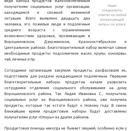
виде набора продуктов малообеспеченным
Наши
получателям социальных услуг организации,
специалисты
находящимся в сложной жизненной
ответят на любой
ситуации. Всего выявлено двадцать два
интересующий
человека, это пожилые люди и подопечные
вопрос по услуге
среднего возраста с ограниченными
возможностями здоровья, проживающие в
Ворошиловском, Дзержинском, Краснооктябрьском и
Центральном районах. Благотворительный набор включал самые
необходимые продукты: подсолнечное масло, крупы, консервы,
чай, печенье и пр.
Сотрудники организации закупили продукты, расфасовали их,
подготовили для раздачи нуждающимся подопечным. Первыми
благотворительные наборы продуктов начали развозить
сотрудники отделения социального обслуживания на дому
Ворошиловского района. Так Лидия Ивановна С., получатель
социальных услуг из Ворошиловского района, уже получила
продукты, которые так кстати будут к Новому году. В самое
ближайшее время продуктовые наборы будут доставлены
получателям услуг «Опоры» из других районов.
Продуктовая помощь никогда не бывает лишней, особенно если у