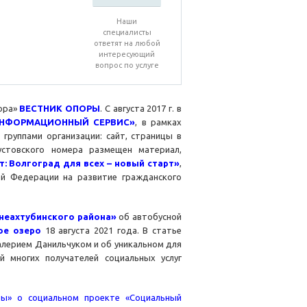
Наши
специалисты
ответят на любой
интересующий
вопрос по услуге
ора»
ВЕСТНИК ОПОРЫ
. С августа 2017 г. в
НФОРМАЦИОННЫЙ СЕРВИС»
, в рамках
группами организации: сайт, страницы в
устовского номера размещен материал,
: Волгоград для всех – новый старт»
,
ой Федерации на развитие гражданского
еахтубинского района
»
об автобусной
ое озеро
18 августа 2021 года. В статье
алерием Данильчуком и об уникальном для
 многих получателей социальных услуг
ры» о социальном проекте «Социальный