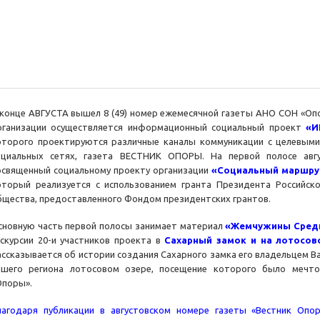
 конце АВГУСТА вышел 8 (49) номер ежемесячной газеты АНО СОН «Оп
рганизации осуществляется информационный социальный проект
«И
оторого проектируются различные каналы коммуникации с целевыми 
оциальных сетях, газета ВЕСТНИК ОПОРЫ. На первой полосе авг
освященный социальному проекту организации
«Социальный маршрут
оторый реализуется с использованием гранта Президента Российск
бщества, предоставленного Фондом президентских грантов.
сновную часть первой полосы занимает материал
«Жемчужины Средн
кскурсии 20-и участников проекта в
Сахарный замок и на лотосов
ассказывается об истории создания Сахарного замка его владельцем В
ашего региона лотосовом озере, посещение которого было мечтой
Опоры».
лагодаря публикации в августовском номере газеты «Вестник Опо