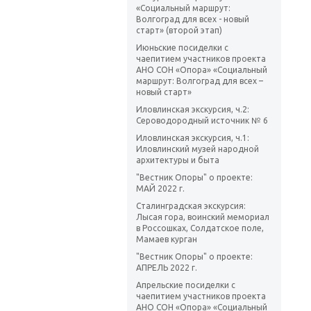
«Социальный маршрут:
Волгоград для всех - новый
старт» (второй этап)
Июньские посиделки с
чаепитием участников проекта
АНО СОН «Опора» «Социальный
маршрут: Волгоград для всех –
новый старт»
Иловлинская экскурсия, ч.2:
Сероводородный источник № 6
Иловлинская экскурсия, ч.1:
Иловлинский музей народной
архитектуры и быта
"Вестник Опоры" о проекте:
МАЙ 2022 г.
Сталинградская экскурсия:
Лысая гора, воинский мемориал
в Россошках, Солдатское поле,
Мамаев курган
"Вестник Опоры" о проекте:
АПРЕЛЬ 2022 г.
Апрельские посиделки с
чаепитием участников проекта
АНО СОН «Опора» «Социальный