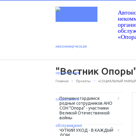
Автон
некомм
орган
обслу
«Опор
"Вестник Опоры"
Главная
Проекты
«СОЦИАЛЬНЫЙ МАРШРУТ
Помним и гордимся:
родные сотрудников АНО
СОН "Опора" - участники
Великой Отечественной
войны
ЧУТКИЙ УХОД - В КАЖДЫЙ
ДОМ