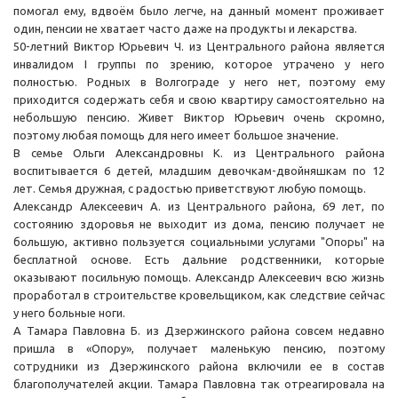
помогал ему, вдвоём было легче, на данный момент проживает
один, пенсии не хватает часто даже на продукты и лекарства.
50-летний Виктор Юрьевич Ч. из Центрального района является
инвалидом I группы по зрению, которое утрачено у него
полностью. Родных в Волгограде у него нет, поэтому ему
приходится содержать себя и свою квартиру самостоятельно на
небольшую пенсию. Живет Виктор Юрьевич очень скромно,
поэтому любая помощь для него имеет большое значение.
В семье Ольги Александровны К. из Центрального района
воспитывается 6 детей, младшим девочкам-двойняшкам по 12
лет. Семья дружная, с радостью приветствуют любую помощь.
Александр Алексеевич А. из Центрального района, 69 лет, по
состоянию здоровья не выходит из дома, пенсию получает не
большую, активно пользуется социальными услугами "Опоры" на
бесплатной основе. Есть дальние родственники, которые
оказывают посильную помощь. Александр Алексеевич всю жизнь
проработал в строительстве кровельщиком, как следствие сейчас
у него больные ноги.
А Тамара Павловна Б. из Дзержинского района совсем недавно
пришла в «Опору», получает маленькую пенсию, поэтому
сотрудники из Дзержинского района включили ее в состав
благополучателей акции. Тамара Павловна так отреагировала на