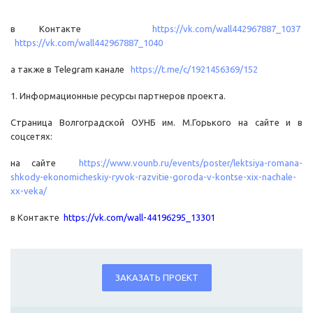
в Контакте
https://vk.com/wall442967887_1037
https://vk.com/wall442967887_1040
а также в Telegram канале
https://t.me/c/1921456369/152
1. Информационные ресурсы партнеров проекта.
Страница Волгоградской ОУНБ им. М.Горького на сайте и в
соцсетях:
на сайте
https://www.vounb.ru/events/poster/lektsiya-romana-
shkody-ekonomicheskiy-ryvok-razvitie-goroda-v-kontse-xix-nachale-
xx-veka/
в Контакте
https://vk.com/wall-44196295_13301
ЗАКАЗАТЬ ПРОЕКТ