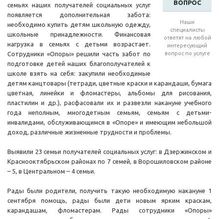
ВОПРОС
семьях наших получателей социальных услуг
появляется дополнительная забота:
Наши
необходимо купить детям школьную одежду,
специалисты
школьные принадлежности. Финансовая
ответят на любой
нагрузка в семьях с детьми возрастает.
интересующий
Сотрудники «Опоры» решили часть забот по
вопрос по услуге
подготовке детей наших благополучателей к
школе взять на себя: закупили необходимые
детям канцтовары (тетради, цветные краски и карандаши, бумага
цветная, линейки и фломастеры, альбомы для рисования,
пластилин и др.), расфасовали их и развезли накануне учебного
года неполным, многодетным семьям, семьям с детьми-
инвалидами, обслуживающимся в «Опоре» и имеющим небольшой
доход, различные жизненные трудности и проблемы.
Выявили 23 семьи получателей социальных услуг: в Дзержинском и
Краснооктябрьском районах по 7 семей, в Ворошиловском районе
– 5, в Центральном – 4 семьи.
Рады были родители, получить такую необходимую накануне 1
сентября помощь, рады были дети новым ярким краскам,
карандашам, фломастерам. Рады сотрудники «Опоры»