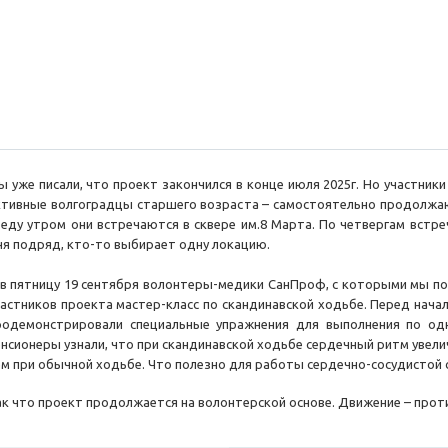
ы уже писали, что проект закончился в конце июля 2025г. Но участники
ктивные волгоградцы старшего возраста – самостоятельно продолжают
реду утром они встречаются в сквере им.8 Марта. По четвергам встр
ня подряд, кто-то выбирает одну локацию.
 в пятницу 19 сентября волонтеры-медики СанПроф, с которыми мы под
частников проекта мастер-класс по скандинавской ходьбе. Перед нач
родемонстрировали специальные упражнения для выполнения по од
енсионеры узнали, что при скандинавской ходьбе сердечный ритм увелич
ем при обычной ходьбе. Что полезно для работы сердечно-сосудистой с
ак что проект продолжается на волонтерской основе. Движение – проти