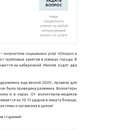
ЗАДАТЬ
ВОПРОС
Наши
специалисты
ответят на любой
интересующий
вопрос по услуге
 – получатели социальных услуг «Опоры» и
 групповые занятия в скверах города. В
ечаются на набережной. Многие ходят два
ружились еще весной 2025г., провели для
алом была проведена разминка. Волонтеры
ному и в парах. От волонтеров-медиков
ивается на 10-15 ударов в минуту больше,
истемы и организма в целом!
в старения!