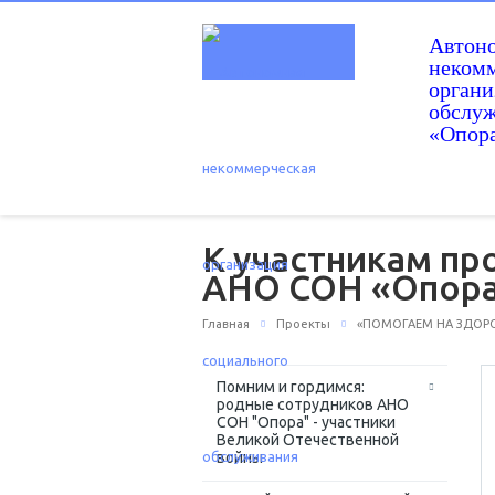
Автон
некомм
орган
обслу
«Опор
К участникам пр
АНО СОН «Опора
Главная
Проекты
«ПОМОГАЕМ НА ЗДОРОВ
Помним и гордимся:
родные сотрудников АНО
СОН "Опора" - участники
Великой Отечественной
войны