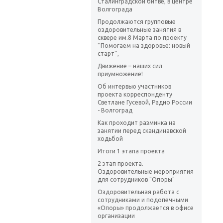
Сталинградской битве, в центре
Волгограда
Продолжаются групповые
оздоровительные занятия в
сквере им.8 Марта по проекту
''Помогаем на здоровье: новый
старт'',
Движение – наших сил
приумножение!
Об интервью участников
проекта корреспонденту
Светлане Гусевой, Радио России
- Волгоград
Как проходит разминка на
занятии перед скандинавской
ходьбой
Итоги 1 этапа проекта
2 этап проекта.
Оздоровительные мероприятия
для сотрудников "Опоры"
Оздоровительная работа с
сотрудниками и подопечными
«Опоры» продолжается в офисе
организации