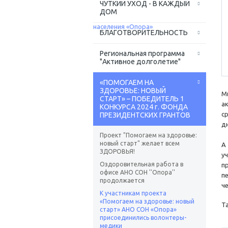
ЧУТКИЙ УХОД - В КАЖДЫЙ
ДОМ
БЛАГОТВОРИТЕЛЬНОСТЬ
Региональная программа
"Активное долголетие"
«ПОМОГАЕМ НА
ЗДОРОВЬЕ: НОВЫЙ
М
СТАРТ» – ПОБЕДИТЕЛЬ 1
а
КОНКУРСА 2024 г. ФОНДА
с
ПРЕЗИДЕНТСКИХ ГРАНТОВ
д
Проект "Помогаем на здоровье:
новый старт" желает всем
А
ЗДОРОВЬЯ!
у
Оздоровительная работа в
п
офисе АНО СОН ''Опора''
п
продолжается
ч
К участникам проекта
«Помогаем на здоровье: новый
Т
старт» АНО СОН «Опора»
присоединились волонтеры-
медики