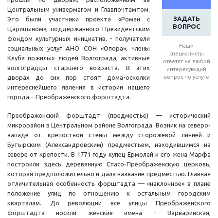
Центральным универмагом и Главпочтамтом.
ЗАДАТЬ
Это были участники проекта «Роман с
ВОПРОС
Царицыном», поддержанного Президентским
фондом культурных инициатив, - получатели
Наши
социальных услуг АНО СОН «Опора», члены
специалисты
Клуба пожилых людей Волгограда, активные
ответят на любой
волгоградцы старшего возраста. В этих
интересующий
дворах до сих пор стоят дома-осколки
вопрос по услуге
интереснейшего явления в истории нашего
города – Преображенского форштадта.
Преображенский форштадт (предместье) — исторический
микрорайон в Центральном районе Волгограда. Возник на северо-
западе от крепостной стены между сторожевой линией и
Бутырским (Александровским) предместьем, находившимся на
севере от крепости. В 1771 году купец Ермолай и его жена Марфа
построили здесь деревянную Спасо-Преображенскую церковь,
которая предположительно и дала название предместью. Главная
отличительная особенность форштадта — «наклонное» в плане
положение улиц по отношению к остальным городским
кварталам. До революции все улицы Преображенского
форштадта носили женские имена - Варваринская,