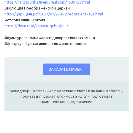
https://ne-zabudka.livejournal.com/1535722.html
Эволюция Преображенской церкви
http://царицын.рф/2024/01/2785-preobrajenskaya.html
История улицы Гоголя
https://dzen.ru/a/Yo906n-q6lSOj5SR
#культурнаяволна #грантдлякреативныхкоманд
#фондкультурныхинициатив #аносонопора
ЗАКАЗАТЬ ПРОЕКТ
Менеджеры компании с радостью ответят на ваши вопросы,
произведут расчет стоимости услуг и подготовят
коммерческое предложение.