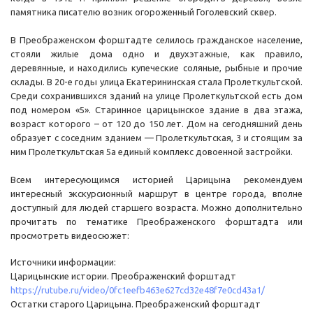
памятника писателю возник огороженный Гоголевский сквер.
В Преображенском форштадте селилось гражданское население,
стояли жилые дома одно и двухэтажные, как правило,
деревянные, и находились купеческие соляные, рыбные и прочие
склады. В 20-е годы улица Екатерининская стала Пролеткультской.
Среди сохранившихся зданий на улице Пролеткультской есть дом
под номером «5». Старинное царицынское здание в два этажа,
возраст которого – от 120 до 150 лет. Дом на сегодняшний день
образует с соседним зданием — Пролеткультская, 3 и стоящим за
ним Пролеткультская 5а единый комплекс довоенной застройки.
Всем интересующимся историей Царицына рекомендуем
интересный экскурсионный маршрут в центре города, вполне
доступный для людей старшего возраста. Можно дополнительно
прочитать по тематике Преображенского форштадта или
просмотреть видеосюжет:
Источники информации:
Царицынские истории. Преображенский форштадт
https://rutube.ru/video/0fc1eefb463e627cd32e48f7e0cd43a1/
Остатки старого Царицына. Преображенский форштадт