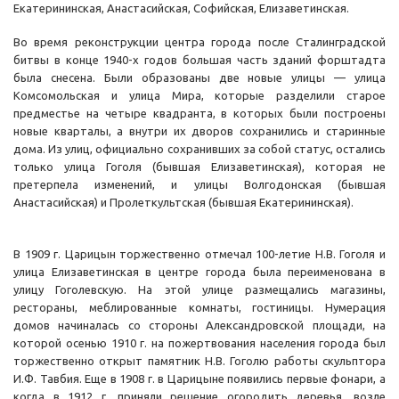
Екатерининская, Анастасийская, Софийская, Елизаветинская.
Во время реконструкции центра города после Сталинградской
битвы в конце 1940-х годов большая часть зданий форштадта
была снесена. Были образованы две новые улицы — улица
Комсомольская и улица Мира, которые разделили старое
предместье на четыре квадранта, в которых были построены
новые кварталы, а внутри их дворов сохранились и старинные
дома. Из улиц, официально сохранивших за собой статус, остались
только улица Гоголя (бывшая Елизаветинская), которая не
претерпела изменений, и улицы Волгодонская (бывшая
Анастасийская) и Пролеткультская (бывшая Екатерининская).
В 1909 г. Царицын торжественно отмечал 100-летие Н.В. Гоголя и
улица Елизаветинская в центре города была переименована в
улицу Гоголевскую. На этой улице размещались магазины,
рестораны, меблированные комнаты, гостиницы. Нумерация
домов начиналась со стороны Александровской площади, на
которой осенью 1910 г. на пожертвования населения города был
торжественно открыт памятник Н.В. Гоголю работы скульптора
И.Ф. Тавбия. Еще в 1908 г. в Царицыне появились первые фонари, а
когда в 1912 г. приняли решение огородить деревья, возле