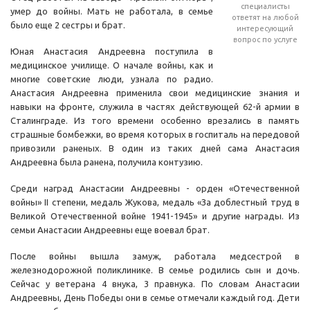
специалисты
умер до войны. Мать не работала, в семье
ответят на любой
было еще 2 сестры и брат.
интересующий
вопрос по услуге
Юная Анастасия Андреевна поступила в
медицинское училище. О начале войны, как и
многие советские люди, узнала по радио.
Анастасия Андреевна применила свои медицинские знания и
навыки на фронте, служила в частях действующей 62-й армии в
Сталинграде. Из того времени особенно врезались в память
страшные бомбежки, во время которых в госпиталь на передовой
привозили раненых. В один из таких дней сама Анастасия
Андреевна была ранена, получила контузию.
Среди наград Анастасии Андреевны - орден «Отечественной
войны» II степени, медаль Жукова, медаль «За доблестный труд в
Великой Отечественной войне 1941-1945» и другие награды. Из
семьи Анастасии Андреевны еще воевал брат.
После войны вышла замуж, работала медсестрой в
железнодорожной поликлинике. В семье родились сын и дочь.
Сейчас у ветерана 4 внука, 3 правнука. По словам Анастасии
Андреевны, День Победы они в семье отмечали каждый год. Дети