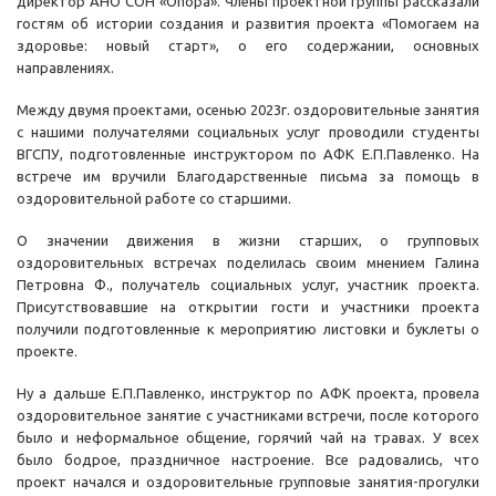
директор АНО СОН «Опора». Члены проектной группы рассказали
гостям об истории создания и развития проекта «Помогаем на
здоровье: новый старт», о его содержании, основных
направлениях.
Между двумя проектами, осенью 2023г. оздоровительные занятия
с нашими получателями социальных услуг проводили студенты
ВГСПУ, подготовленные инструктором по АФК Е.П.Павленко. На
встрече им вручили Благодарственные письма за помощь в
оздоровительной работе со старшими.
О значении движения в жизни старших, о групповых
оздоровительных встречах поделилась своим мнением Галина
Петровна Ф., получатель социальных услуг, участник проекта.
Присутствовавшие на открытии гости и участники проекта
получили подготовленные к мероприятию листовки и буклеты о
проекте.
Ну а дальше Е.П.Павленко, инструктор по АФК проекта, провела
оздоровительное занятие с участниками встречи, после которого
было и неформальное общение, горячий чай на травах. У всех
было бодрое, праздничное настроение. Все радовались, что
проект начался и оздоровительные групповые занятия-прогулки