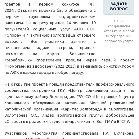
ЗАДАТЬ
грантов в первом конкурсе ФПГ
ВОПРОС
2024г. Открытие проекта было объединено с
первым групповым оздоровительным
Наши
занятием. На встречу пришли 14 человек: 10
специалисты
получателей социальных услуг АНО СОН
ответят на любой
«Опора» и 4 активных волгоградца старшего
интересующий
возраста. Все участники занятия с
вопрос по услуге
нетерпением ждали встречи, пришли,
несмотря на мороз. Большинство
«серебряных» спортсменов прошли через первый проект
«Помогаем на здоровье» (2022-2023) и занимались с инструктором
по АФК в парках города в любую погоду.
На открытие проекта пришли представители профессионального
сообщества: сотрудники ГКУ «Центр социальной защиты по
Центральному району Волгограда», ГБУ СО «Центральный центр
социального обслуживания населения», Местной религиозной
католической организации «Каритас-Волгоград» в г.Волгограде;
Золотарева О.С., лидер волгоградской группы добровольцев
«Старость в радость», студенты-практиканты ВолгГМУ и ВГСПУ.
Участников мероприятия поприветствовала Г.А. Булгакова,