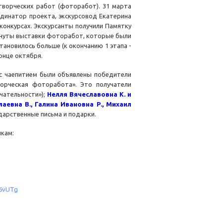
 творческих работ (фоторабот). 31 марта
рдинатор проекта, экскурсовод Екатерина
 конкурсах. Экскурсанты получили Памятку
рнуты выставки фоторабот, которые были
тановилось больше (к окончанию 1 этапа -
онце октября.
 с чаепитием были объявлены победители
ворческая фоторабота». Это получатели
ательности»);
Н
елля Вячеславовна К. и
лаевна В.,
Галина Ивановна Р., М
ихаил
арственные письма и подарки.
кам:
V6vUTg