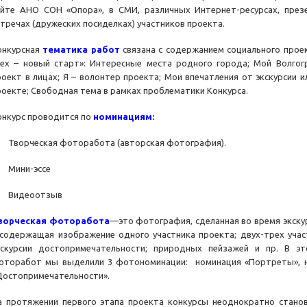
айте АНО СОН «Опора», в СМИ, различных Интернет-ресурсах, през
стречах (дружеских посиделках) участников проекта.
онкурсная
тематика работ
связана с содержанием социального прое
сех – новый старт»: Интересные места родного города; Мой Волгог
роект в лицах; Я – волонтер проекта; Мои впечатления от экскурсии 
роекте; Свободная тема в рамках проблематики Конкурса.
онкурс проводится по
номинациям:
 Творческая фоторабота (авторская фотография).
 Мини-эссе
 Видеоотзыв
ворческая фоторабота
—это фотография, сделанная во время экску
 содержащая изображение одного участника проекта; двух-трех учас
кскурсии достопримечательности; природных пейзажей и пр. В эт
оторабот мы выделили 3 фотономинации: номинация «Портреты», но
Достопримечательности».
а протяжении первого этапа проекта конкурсы неоднократно станов