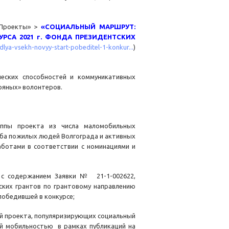
«Проекты» >
«СОЦИАЛЬНЫЙ МАРШРУТ:
УРСА 2021 г. ФОНДА ПРЕЗИДЕНТСКИХ
dlya-vsekh-novyy-start-pobeditel-1-konkur...
)
ческих способностей и коммуникативных
бряных» волонтеров.
уппы проекта из числа маломобильных
уба пожилых людей Волгограда и активных
аботами в соответствии с номинациями и
и с содержанием Заявки № 21-1-002622,
ских грантов по грантовому направлению
победившей в конкурсе;
й проекта, популяризирующих социальный
ой мобильностью в рамках публикаций на