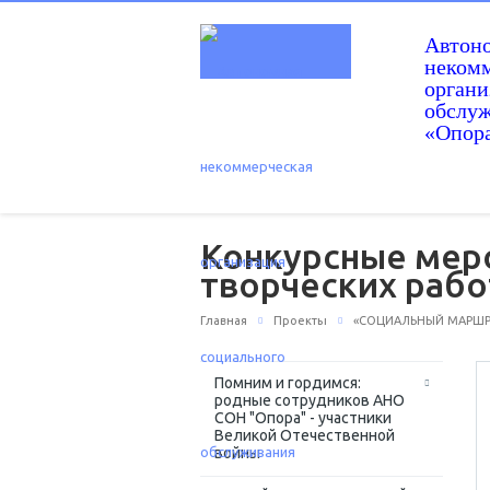
Автон
некомм
орган
обслу
«Опор
Конкурсные меро
творческих рабо
Главная
Проекты
«СОЦИАЛЬНЫЙ МАРШРУТ
Помним и гордимся:
родные сотрудников АНО
СОН "Опора" - участники
Великой Отечественной
войны