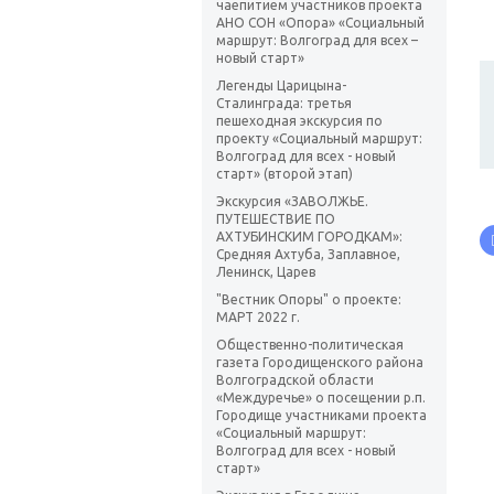
чаепитием участников проекта
АНО СОН «Опора» «Социальный
маршрут: Волгоград для всех –
новый старт»
Легенды Царицына-
Сталинграда: третья
пешеходная экскурсия по
проекту «Социальный маршрут:
Волгоград для всех - новый
старт» (второй этап)
Экскурсия «ЗАВОЛЖЬЕ.
ПУТЕШЕСТВИЕ ПО
АХТУБИНСКИМ ГОРОДКАМ»:
Средняя Ахтуба, Заплавное,
Ленинск, Царев
"Вестник Опоры" о проекте:
МАРТ 2022 г.
Общественно-политическая
газета Городищенского района
Волгоградской области
«Междуречье» о посещении р.п.
Городище участниками проекта
«Социальный маршрут:
Волгоград для всех - новый
старт»