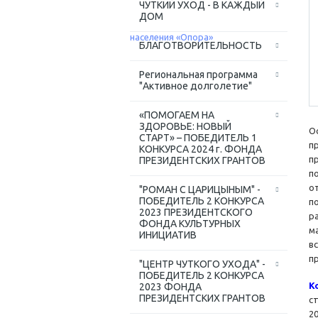
ЧУТКИЙ УХОД - В КАЖДЫЙ
ДОМ
БЛАГОТВОРИТЕЛЬНОСТЬ
Региональная программа
"Активное долголетие"
«ПОМОГАЕМ НА
ЗДОРОВЬЕ: НОВЫЙ
О
СТАРТ» – ПОБЕДИТЕЛЬ 1
п
КОНКУРСА 2024 г. ФОНДА
п
ПРЕЗИДЕНТСКИХ ГРАНТОВ
п
о
"РОМАН С ЦАРИЦЫНЫМ" -
ПОБЕДИТЕЛЬ 2 КОНКУРСА
п
2023 ПРЕЗИДЕНТСКОГО
р
ФОНДА КУЛЬТУРНЫХ
м
ИНИЦИАТИВ
в
п
"ЦЕНТР ЧУТКОГО УХОДА" -
ПОБЕДИТЕЛЬ 2 КОНКУРСА
К
2023 ФОНДА
ПРЕЗИДЕНТСКИХ ГРАНТОВ
с
2