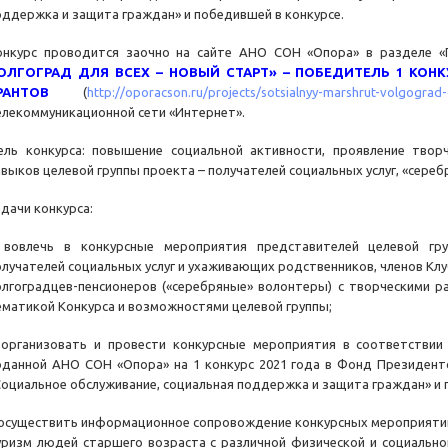
оддержка и защита граждан» и победившей в конкурсе.
онкурс проводится заочно на сайте АНО СОН «Опора» в разделе 
ОЛГОГРАД ДЛЯ ВСЕХ – НОВЫЙ СТАРТ» – ПОБЕДИТЕЛЬ 1 КОНК
РАНТОВ
(
http://oporacson.ru/projects/sotsialnyy-marshrut-volgograd-
елекоммуникационной сети «Интернет».
ель конкурса: повышение социальной активности, проявление твор
авыков целевой группы проекта – получателей социальных услуг, «сере
адачи конкурса:
 вовлечь в конкурсные мероприятия представителей целевой гр
олучателей социальных услуг и ухаживающих родственников, членов Кл
олгоградцев-пенсионеров («серебряные» волонтеры) с творческими р
ематикой Конкурса и возможностями целевой группы;
 организовать и провести конкурсные мероприятия в соответстви
оданной АНО СОН «Опора» на 1 конкурс 2021 года в Фонд Президент
Социальное обслуживание, социальная поддержка и защита граждан» и 
 осуществить информационное сопровождение конкурсных мероприяти
уризм людей старшего возраста с различной физической и социальн