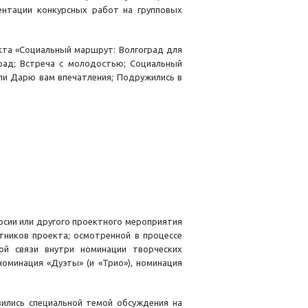
ентации конкурсных работ на групповых
кта «Социальный маршрут: Волгоград для
рад; Встреча с молодостью; Социальный
или Дарю вам впечатления; Подружились в
рсии или другого проектного мероприятия
тников проекта; осмотренной в процессе
ой связи внутри номинации творческих
минация «Дуэты» (и «Трио»), номинация
ились специальной темой обсуждения на