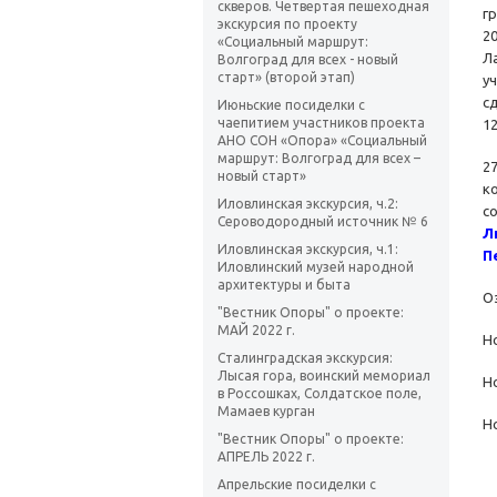
скверов. Четвертая пешеходная
г
экскурсия по проекту
2
«Социальный маршрут:
Л
Волгоград для всех - новый
старт» (второй этап)
у
с
Июньские посиделки с
чаепитием участников проекта
1
АНО СОН «Опора» «Социальный
маршрут: Волгоград для всех –
2
новый старт»
к
Иловлинская экскурсия, ч.2:
с
Сероводородный источник № 6
Л
Иловлинская экскурсия, ч.1:
П
Иловлинский музей народной
архитектуры и быта
О
"Вестник Опоры" о проекте:
МАЙ 2022 г.
Н
Сталинградская экскурсия:
Лысая гора, воинский мемориал
Н
в Россошках, Солдатское поле,
Мамаев курган
Н
"Вестник Опоры" о проекте:
АПРЕЛЬ 2022 г.
Апрельские посиделки с