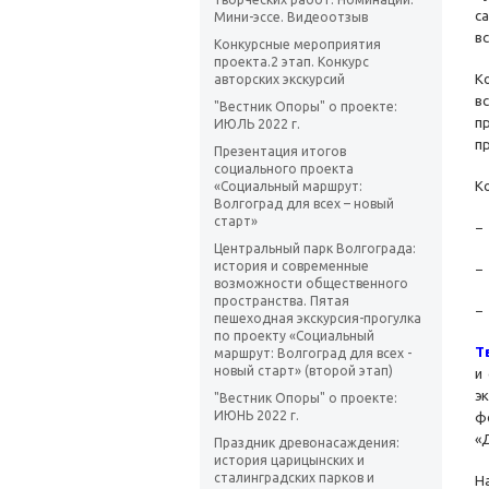
с
Мини-эссе. Видеоотзыв
в
Конкурсные мероприятия
проекта.2 этап. Конкурс
К
авторских экскурсий
в
"Вестник Опоры" о проекте:
п
ИЮЛЬ 2022 г.
п
Презентация итогов
социального проекта
К
«Социальный маршрут:
Волгоград для всех – новый
старт»
−
Центральный парк Волгограда:
история и современные
−
возможности общественного
пространства. Пятая
−
пешеходная экскурсия-прогулка
по проекту «Социальный
Т
маршрут: Волгоград для всех -
новый старт» (второй этап)
и
э
"Вестник Опоры" о проекте:
ИЮНЬ 2022 г.
ф
«
Праздник древонасаждения:
история царицынских и
сталинградских парков и
Н