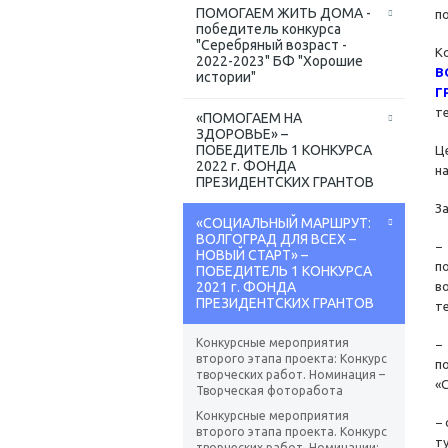
ПОМОГАЕМ ЖИТЬ ДОМА -
п
победитель конкурса
"Серебряный возраст -
К
2022-2023" БФ "Хорошие
В
истории"
Г
т
«ПОМОГАЕМ НА
ЗДОРОВЬЕ» –
ПОБЕДИТЕЛЬ 1 КОНКУРСА
Ц
2022 г. ФОНДА
н
ПРЕЗИДЕНТСКИХ ГРАНТОВ
З
«СОЦИАЛЬНЫЙ МАРШРУТ:
ВОЛГОГРАД ДЛЯ ВСЕХ –
−
НОВЫЙ СТАРТ» –
п
ПОБЕДИТЕЛЬ 1 КОНКУРСА
2021 г. ФОНДА
в
ПРЕЗИДЕНТСКИХ ГРАНТОВ
т
Конкурсные мероприятия
−
второго этапа проекта: Конкурс
п
творческих работ. Номинация –
«
Творческая фоторабота
Конкурсные мероприятия
−
второго этапа проекта. Конкурс
т
творческих работ. Номинации: