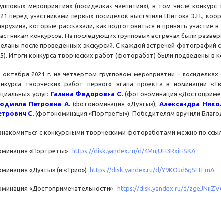
рупповых мероприятиях (посиделках-чаепитиях), в том числе конкурс
021 перед участниками первых посиделок выступили Шитова Э.П., коо
аврухина, которые рассказали, как подготовиться и принять участие в
частникам конкурсов. На последующих групповых встречах были разве
деланы после проведенных экскурсий. С каждой встречей фотографий с
25). Итоги конкурса творческих работ (фоторабот) были подведены в к
7 октября 2021 г. на четвертом групповом мероприятии – посиделках
онкурса творческих работ первого этапа проекта в номинации «Т
оциальных услуг:
Г
алина Федоровна С.
(фотономинация «Достопримеч
юдмила Петровна А.
(фотономинация «Дуэты»);
Александра Нико
етрович С.
(фотономинация «Портреты»). Победителям вручили Благод
знакомиться с конкурсными творческими фотоработами можно по ссыл
оминация «Портреты»
https://disk.yandex.ru/d/4MujUH3RxiHSKA
оминация «Дуэты» (и «Трио»)
https://disk.yandex.ru/d/Y9KOJd6g5FtFmA
оминация «Достопримечательности»
https://disk.yandex.ru/d/zgeJNiiZ