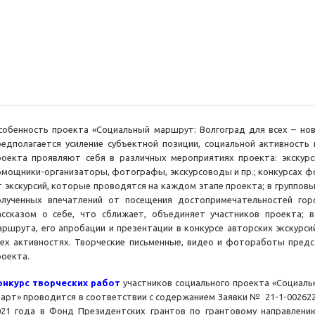
собенность проекта «Социальный маршрут: Волгоград для всех – нов
редполагается усиление субъектной позиции, социальной активность 
роекта проявляют себя в различных мероприятиях проекта: экскурси
омощники-организаторы, фотографы, экскурсоводы и пр.; конкурсах ф
т экскурсий, которые проводятся на каждом этапе проекта; в группов
олученных впечатлений от посещения достопримечательностей гор
ассказом о себе, что сближает, объединяет участников проекта; в
аршрута, его апробации и презентации в конкурсе авторских экскурс
сех активностях. Творческие письменные, видео и фотоработы пред
роекта.
онкурс творческих работ
участников социального проекта «Социаль
тарт» проводится в соответствии с содержанием Заявки № 21-1-002622
021 года в Фонд Президентских грантов по грантовому направлению