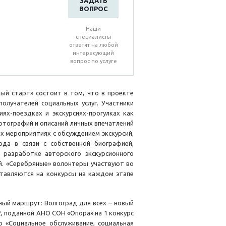
ЗАДАТЬ
ВОПРОС
Наши
специалисты
ответят на любой
интересующий
вопрос по услуге
ый старт» состоит в том, что в проекте
получателей социальных услуг. Участники
ях-поездках и экскурсиях-прогулках как
отографий и описаний личных впечатлений
ых мероприятиях с обсуждением экскурсий,
ода в связи с собственной биографией,
 разработке авторского экскурсионного
ий. «Серебряные» волонтеры участвуют во
ставляются на конкурсы на каждом этапе
ный маршрут: Волгоград для всех – новый
, поданной АНО СОН «Опора» на 1 конкурс
 «Социальное обслуживание, социальная