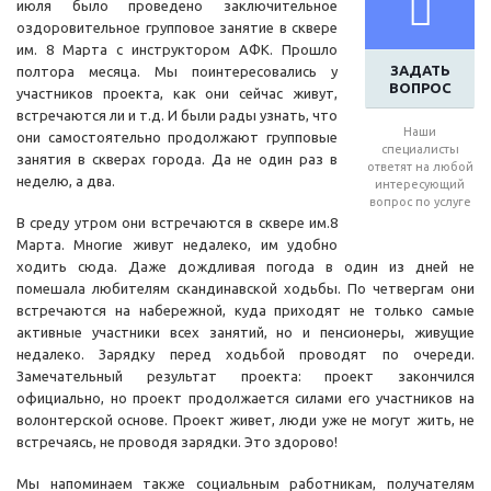
июля было проведено заключительное
оздоровительное групповое занятие в сквере
им. 8 Марта с инструктором АФК. Прошло
ЗАДАТЬ
полтора месяца. Мы поинтересовались у
ВОПРОС
участников проекта, как они сейчас живут,
встречаются ли и т.д. И были рады узнать, что
Наши
они самостоятельно продолжают групповые
специалисты
занятия в скверах города. Да не один раз в
ответят на любой
неделю, а два.
интересующий
вопрос по услуге
В среду утром они встречаются в сквере им.8
Марта. Многие живут недалеко, им удобно
ходить сюда. Даже дождливая погода в один из дней не
помешала любителям скандинавской ходьбы. По четвергам они
встречаются на набережной, куда приходят не только самые
активные участники всех занятий, но и пенсионеры, живущие
недалеко. Зарядку перед ходьбой проводят по очереди.
Замечательный результат проекта: проект закончился
официально, но проект продолжается силами его участников на
волонтерской основе. Проект живет, люди уже не могут жить, не
встречаясь, не проводя зарядки. Это здорово!
Мы напоминаем также социальным работникам, получателям