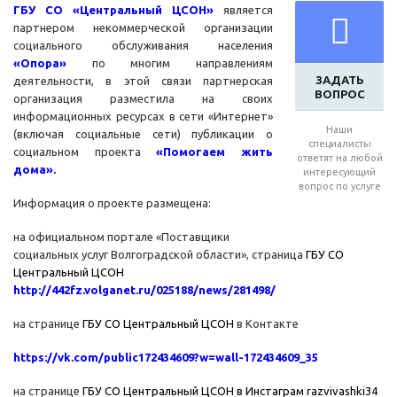
ГБУ СО «Центральный ЦСОН
»
является
партнером некоммерческой организации
социального обслуживания населения
«Опора»
по многим направлениям
ЗАДАТЬ
деятельности, в этой связи партнерская
ВОПРОС
организация разместила на своих
информационных ресурсах в сети «Интернет»
Наши
(включая социальные сети) публикации о
специалисты
социальном проекта
«Помогаем жить
ответят на любой
дома».
интересующий
вопрос по услуге
Информация о проекте размещена:
на официальном портале «Поставщики
социальных услуг Волгоградской области», страница
ГБУ СО
Центральный ЦСОН
http://442fz.volganet.ru/025188/news/281498/
на странице
ГБУ СО Центральный ЦСОН
в Контакте
https://vk.com/public172434609?w=wall-172434609_35
на странице
ГБУ СО Центральный ЦСОН
в Инстаграм
razvivashki34